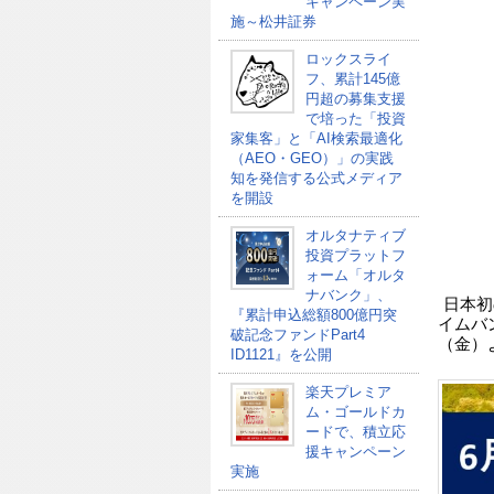
キャンペーン実
施～松井証券
ロックスライ
フ、累計145億
円超の募集支援
で培った「投資
家集客」と「AI検索最適化
（AEO・GEO）」の実践
知を発信する公式メディア
を開設
オルタナティブ
投資プラットフ
ォーム「オルタ
ナバンク」、
日本初
『累計申込総額800億円突
イムバ
破記念ファンドPart4
（金）
ID1121』を公開
楽天プレミア
ム・ゴールドカ
ードで、積立応
援キャンペーン
実施