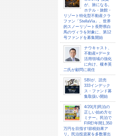
が、旅になる。
ホテル・旅館・
リゾート特化型不動産クラ
ファン「StellaVia」、世界
的スノーリゾート長野県白
馬のヴィラを対象に、第12
号ファンドを募集開始
ナウキャスト、
不動産×データ
活用領域の強化
に向け、榎本英
二氏が顧問に就任
SBIが、読売
333インデック
ス・ファンド募
集取扱い開始
4/20(月)民泊の
正しい始め方セ
ミナー。民泊で
FIRE!年間1,350
万円を目指す!節税効果ア
リ。民泊投資家を多数輩出