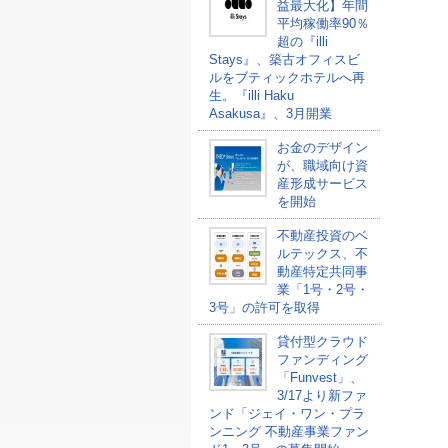
益最大化】年間
平均稼働率90％
超の『illi
Stays』、築古オフィスビ
ルをブティックホテルへ再
生。『illi Haku
Asakusa』、3月開業
お金のデザイン
が、職域向け資
産形成サービス
を開始
不動産投資のベ
ルテックス、不
動産特定共同事
業「1号・2号・
3号」の許可を取得
貸付型クラウド
ファンディング
「Funvest」、
3/17より新ファ
ンド「ジェイ・ワン・プラ
ンニング 不動産事業ファン