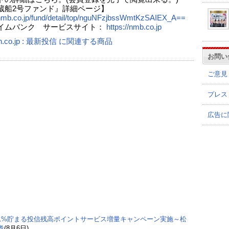
蔵船2号ファンド』詳細ページ】
/nmb.co.jp/fund/detail/top/nguNFzjbssWmtKzSAIEX_A==
イムバンク サービスサイト：
https://nmb.co.jp
n.co.jp : 最新投信 に関連する商品
お問い
ご意見
プレス
広告に
1%貯まる投信残高ポイントサービス増量キャンペーン実施～松
券
(8月6日)