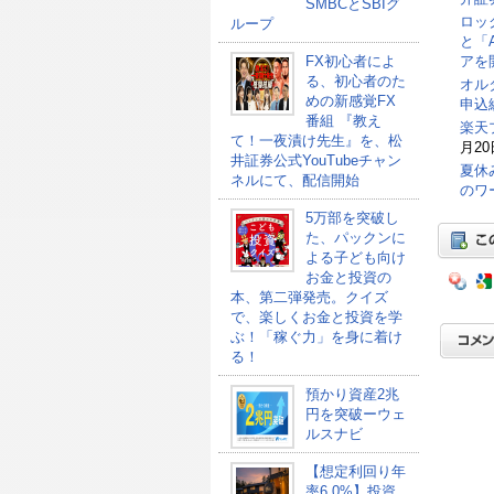
SMBCとSBIグ
ロッ
ループ
と「
FX初心者によ
アを
る、初心者のた
オル
めの新感覚FX
申込総
番組 『教え
楽天
て！一夜漬け先生』を、松
月20
井証券公式YouTubeチャン
夏休
ネルにて、配信開始
のワ
5万部を突破し
た、パックンに
よる子ども向け
お金と投資の
本、第二弾発売。クイズ
で、楽しくお金と投資を学
ぶ！「稼ぐ力」を身に着け
る！
預かり資産2兆
円を突破ーウェ
ルスナビ
【想定利回り年
率6.0%】投資