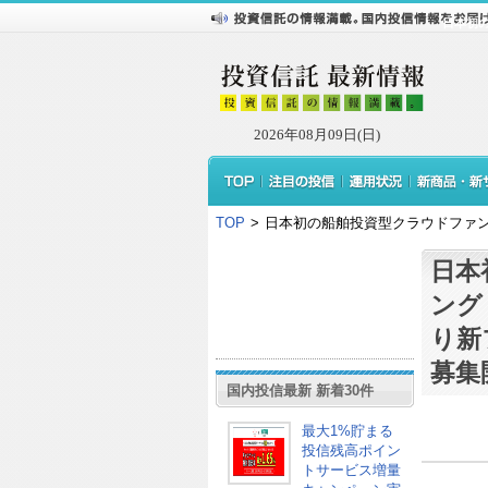
日本初
2026年08月09日(日)
TOP
>
日本初の船舶投資型クラウドファン
日本
ング
り新
募集
国内投信最新 新着30件
最大1%貯まる
投信残高ポイン
トサービス増量