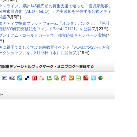
クスライフ、累計145億円超の募集支援で培った「投資家集客」
AI検索最適化（AEO・GEO）」の実践知を発信する公式メディ
開設
(8月5日)
タナティブ投資プラットフォーム「オルタナバンク」、『累計
額800億円突破記念ファンドPart4 ID1121』を公開
(7月23日)
プレミアム・ゴールドカードで、積立応援キャンペーン実施
(7
日)
みに親子で楽しく学ぶ金融教育イベント「未来につながるお金
ークショップ」を、8月26日（水）に開催
(7月19日)