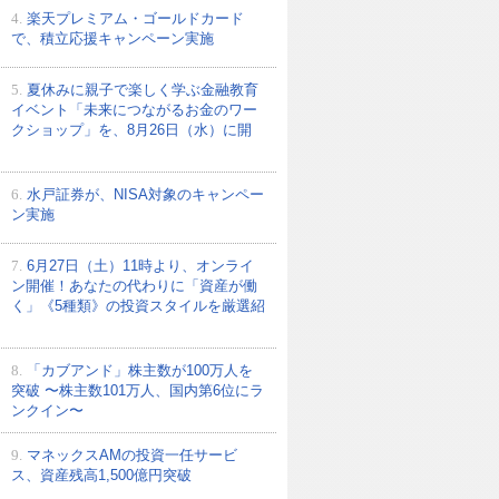
4.
楽天プレミアム・ゴールドカード
で、積立応援キャンペーン実施
5.
夏休みに親子で楽しく学ぶ金融教育
イベント「未来につながるお金のワー
クショップ」を、8月26日（水）に開
6.
水戸証券が、NISA対象のキャンペー
ン実施
7.
6月27日（土）11時より、オンライ
ン開催！あなたの代わりに「資産が働
く」《5種類》の投資スタイルを厳選紹
8.
「カブアンド」株主数が100万人を
突破 〜株主数101万人、国内第6位にラ
ンクイン〜
9.
マネックスAMの投資一任サービ
ス、資産残高1,500億円突破