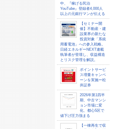
中、『稼げる民泊
YouTube』登録者4,000人
以上の元銀行マンが伝える
【セミナー開
催】不動産・建
設業界の新たな
投資対象「系統
用蓄電池」への参入戦略。
日経エネルギーNEXT連載
執筆者が登壇し、収益構造
とリスク管理を解説。
ポイントサービ
ス増量キャンペ
ーンを実施ー松
井証券
2026年第1四半
期、中古マンシ
ョン市場に変
化、都心5区で
値下げ圧力強まる
【一棟再生で収