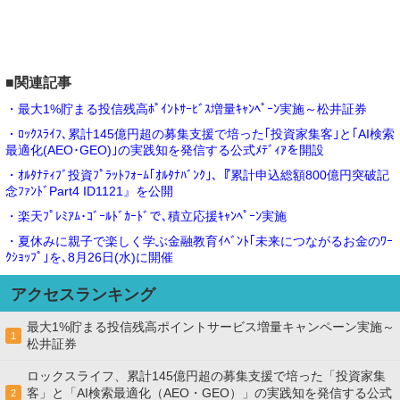
■関連記事
・最大1%貯まる投信残高ﾎﾟｲﾝﾄｻｰﾋﾞｽ増量ｷｬﾝﾍﾟｰﾝ実施～松井証券
・ﾛｯｸｽﾗｲﾌ､累計145億円超の募集支援で培った｢投資家集客｣と｢AI検索
最適化(AEO･GEO)｣の実践知を発信する公式ﾒﾃﾞｨｱを開設
・ｵﾙﾀﾅﾃｨﾌﾞ投資ﾌﾟﾗｯﾄﾌｫｰﾑ｢ｵﾙﾀﾅﾊﾞﾝｸ｣､『累計申込総額800億円突破記
念ﾌｧﾝﾄﾞPart4 ID1121』を公開
・楽天ﾌﾟﾚﾐｱﾑ･ｺﾞｰﾙﾄﾞｶｰﾄﾞで､積立応援ｷｬﾝﾍﾟｰﾝ実施
・夏休みに親子で楽しく学ぶ金融教育ｲﾍﾞﾝﾄ｢未来につながるお金のﾜｰ
ｸｼｮｯﾌﾟ｣を､8月26日(水)に開催
アクセスランキング
最大1%貯まる投信残高ポイントサービス増量キャンペーン実施～
1
松井証券
ロックスライフ、累計145億円超の募集支援で培った「投資家集
客」と「AI検索最適化（AEO・GEO）」の実践知を発信する公式
2