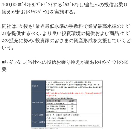
100,000ﾎﾟｲﾝﾄをﾌﾟﾚｾﾞﾝﾄする｢ﾊｽﾞﾚなし!当社への投信お乗り
換えが超おﾄｸｷｬﾝﾍﾟｰﾝ｣を実施する｡
同社は､今後も｢業界最低水準の手数料で業界最高水準のｻｰﾋﾞ
ｽ｣を提供するべく､より良い投資環境の提供および商品･ｻｰﾋﾞ
ｽの拡充に努め､投資家の皆さまの資産形成を支援していくと
いう｡
■｢ﾊｽﾞﾚなし!当社への投信お乗り換えが超おﾄｸｷｬﾝﾍﾟｰﾝ｣の概
要