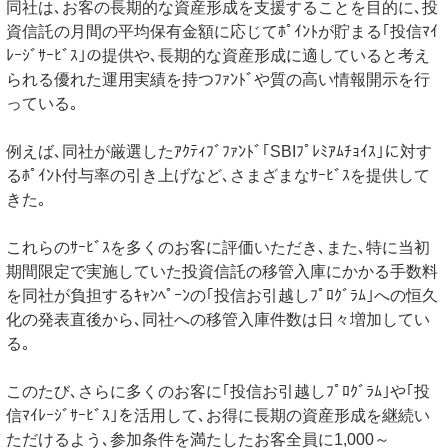
同社は､お客の長期的な資産形成を支援することを目的に､投
資信託の月間の平均保有金額に応じてﾎﾟｲﾝﾄが貯まる｢投信ﾏｲ
ﾚｰｼﾞｻｰﾋﾞｽ｣の提供や､長期的な資産形成に適していると考え
られる優れた運用実績を持つﾌｧﾝﾄﾞや質の高い情報開示を行
っている｡
例えば､同社が厳選したｱｸﾃｨﾌﾞﾌｧﾝﾄﾞ｢SBIﾌﾟﾚﾐｱﾑﾁｮｲｽ｣に対す
るﾎﾟｲﾝﾄ付与率の引き上げなど､さまざまなｻｰﾋﾞｽを提供して
きた｡
これらのｻｰﾋﾞｽを多くのお客に評価いただき､また､特に当初
期間限定で実施していた投資信託の移管入庫にかかる手数料
を同社が負担するｷｬﾝﾍﾟｰﾝの｢投信お引越しﾌﾟﾛｸﾞﾗﾑ｣への恒久
化の発表直後から､同社への移管入庫件数は日々増加してい
る｡
このたび､さらに多くのお客に｢投信お引越しﾌﾟﾛｸﾞﾗﾑ｣や｢投
信ﾏｲﾚｰｼﾞｻｰﾋﾞｽ｣を活用して､お得に長期の資産形成を継続い
ただけるよう､参加条件を満たしたお客全員に1,000～