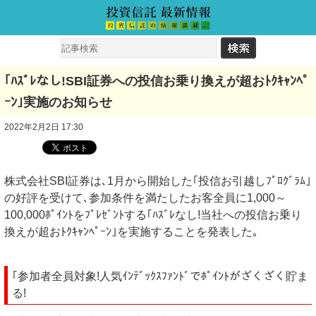
｢ﾊｽﾞﾚなし!SBI証券への投信お乗り換えが超おﾄｸｷｬﾝﾍﾟ
ｰﾝ｣実施のお知らせ
2022年2月2日 17:30
株式会社SBI証券は､1月から開始した｢投信お引越しﾌﾟﾛｸﾞﾗﾑ｣
の好評を受けて､参加条件を満たしたお客全員に1,000～
100,000ﾎﾟｲﾝﾄをﾌﾟﾚｾﾞﾝﾄする｢ﾊｽﾞﾚなし!当社への投信お乗り
換えが超おﾄｸｷｬﾝﾍﾟｰﾝ｣を実施することを発表した｡
｢参加者全員対象!人気ｲﾝﾃﾞｯｸｽﾌｧﾝﾄﾞでﾎﾟｲﾝﾄがざくざく貯ま
る!