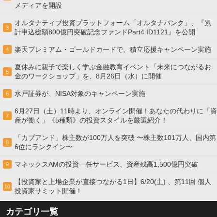
メディアを開設
オルタナティブ投資プラットフォーム「オルタナバンク」、『累
3
計申込総額800億円突破記念ファンドPart4 ID1121』を公開
楽天プレミアム・ゴールドカードで、積立応援キャンペーン実施
4
夏休みに親子で楽しく学ぶ金融教育イベント「未来につながるお
5
金のワークショップ」を、8月26日（水）に開催
水戸証券が、NISA対象のキャンペーン実施
6
6月27日（土）11時より、オンライン開催！あなたの代わりに「資
7
産が働く」《5種類》の投資スタイルを厳選紹介！
「カブアンド」株主数が100万人を突破 〜株主数101万人、国内第
8
6位にランクイン〜
マネックスAMの投資一任サービス、資産残高1,500億円突破
9
【投資家と上場企業が直接つながる1日】6/20(土) 、第11回 個人
10
投資家サミット開催！
カテゴリ一覧