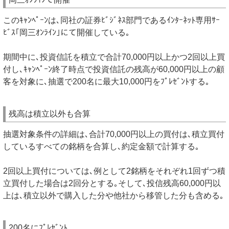
このｷｬﾝﾍﾟｰﾝは､同社の証券ﾋﾞｼﾞﾈｽ部門であるｲﾝﾀｰﾈｯﾄ専用ｻｰ
ﾋﾞｽ｢岡三ｵﾝﾗｲﾝ｣にて開催している｡
期間中に､投資信託を積立で合計70,000円以上かつ2回以上買
付し､ｷｬﾝﾍﾟｰﾝ終了時点で投資信託の残高が60,000円以上の顧
客を対象に､抽選で200名に最大10,000円をﾌﾟﾚｾﾞﾝﾄする｡
残高は積立以外も合算
抽選対象条件の詳細は､合計70,000円以上の買付は､積立買付
しているすべての銘柄を合算し､約定金額で計算する｡
2回以上買付については､例として2銘柄をそれぞれ1回ずつ積
立買付した場合は2回分とする｡そして､投信残高60,000円以
上は､積立以外で購入した分や他社から移管した分も含める｡
200名にﾌﾟﾚｾﾞﾝﾄ