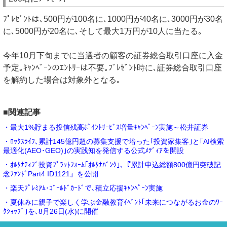
ﾌﾟﾚｾﾞﾝﾄは､500円が100名に､1000円が40名に､3000円が30名
に､5000円が20名に､そして最大1万円が10人に当たる｡
今年10月下旬までに当選者の顧客の証券総合取引口座に入金
予定｡ｷｬﾝﾍﾟｰﾝのｴﾝﾄﾘｰは不要｡ﾌﾟﾚｾﾞﾝﾄ時に､証券総合取引口座
を解約した場合は対象外となる｡
■関連記事
・最大1%貯まる投信残高ﾎﾟｲﾝﾄｻｰﾋﾞｽ増量ｷｬﾝﾍﾟｰﾝ実施～松井証券
・ﾛｯｸｽﾗｲﾌ､累計145億円超の募集支援で培った｢投資家集客｣と｢AI検索
最適化(AEO･GEO)｣の実践知を発信する公式ﾒﾃﾞｨｱを開設
・ｵﾙﾀﾅﾃｨﾌﾞ投資ﾌﾟﾗｯﾄﾌｫｰﾑ｢ｵﾙﾀﾅﾊﾞﾝｸ｣､『累計申込総額800億円突破記
念ﾌｧﾝﾄﾞPart4 ID1121』を公開
・楽天ﾌﾟﾚﾐｱﾑ･ｺﾞｰﾙﾄﾞｶｰﾄﾞで､積立応援ｷｬﾝﾍﾟｰﾝ実施
・夏休みに親子で楽しく学ぶ金融教育ｲﾍﾞﾝﾄ｢未来につながるお金のﾜｰ
ｸｼｮｯﾌﾟ｣を､8月26日(水)に開催