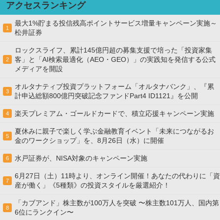
アクセスランキング
最大1%貯まる投信残高ポイントサービス増量キャンペーン実施～
1
松井証券
ロックスライフ、累計145億円超の募集支援で培った「投資家集
客」と「AI検索最適化（AEO・GEO）」の実践知を発信する公式
2
メディアを開設
オルタナティブ投資プラットフォーム「オルタナバンク」、『累
3
計申込総額800億円突破記念ファンドPart4 ID1121』を公開
楽天プレミアム・ゴールドカードで、積立応援キャンペーン実施
4
夏休みに親子で楽しく学ぶ金融教育イベント「未来につながるお
5
金のワークショップ」を、8月26日（水）に開催
水戸証券が、NISA対象のキャンペーン実施
6
6月27日（土）11時より、オンライン開催！あなたの代わりに「資
7
産が働く」《5種類》の投資スタイルを厳選紹介！
「カブアンド」株主数が100万人を突破 〜株主数101万人、国内第
8
6位にランクイン〜