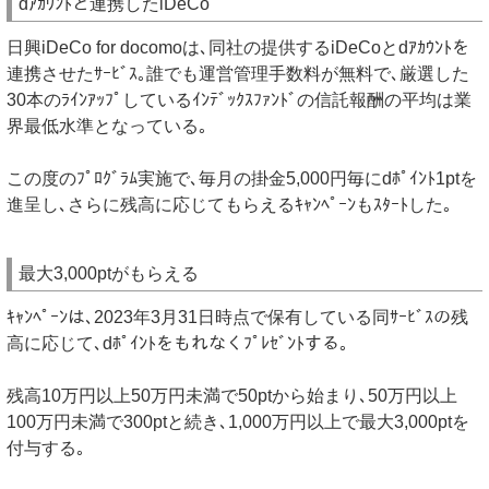
dｱｶｳﾝﾄと連携したiDeCo
日興iDeCo for docomoは､同社の提供するiDeCoとdｱｶｳﾝﾄを
連携させたｻｰﾋﾞｽ｡誰でも運営管理手数料が無料で､厳選した
30本のﾗｲﾝｱｯﾌﾟしているｲﾝﾃﾞｯｸｽﾌｧﾝﾄﾞの信託報酬の平均は業
界最低水準となっている｡
この度のﾌﾟﾛｸﾞﾗﾑ実施で､毎月の掛金5,000円毎にdﾎﾟｲﾝﾄ1ptを
進呈し､さらに残高に応じてもらえるｷｬﾝﾍﾟｰﾝもｽﾀｰﾄした｡
最大3,000ptがもらえる
ｷｬﾝﾍﾟｰﾝは､2023年3月31日時点で保有している同ｻｰﾋﾞｽの残
高に応じて､dﾎﾟｲﾝﾄをもれなくﾌﾟﾚｾﾞﾝﾄする｡
残高10万円以上50万円未満で50ptから始まり､50万円以上
100万円未満で300ptと続き､1,000万円以上で最大3,000ptを
付与する｡