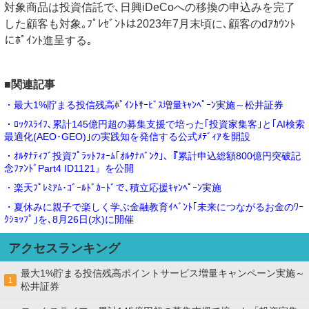
対象商品は投資信託で､日興iDeCoへの移換の申込みを完了
した顧客も対象｡ﾌﾟﾚｾﾞﾝﾄは2023年7月末頃に､顧客のdｱｶｳﾝﾄ
にﾎﾟｲﾝﾄ進呈する｡
■関連記事
・最大1%貯まる投信残高ﾎﾟｲﾝﾄｻｰﾋﾞｽ増量ｷｬﾝﾍﾟｰﾝ実施～松井証券
・ﾛｯｸｽﾗｲﾌ､累計145億円超の募集支援で培った｢投資家集客｣と｢AI検索
最適化(AEO･GEO)｣の実践知を発信する公式ﾒﾃﾞｨｱを開設
・ｵﾙﾀﾅﾃｨﾌﾞ投資ﾌﾟﾗｯﾄﾌｫｰﾑ｢ｵﾙﾀﾅﾊﾞﾝｸ｣､『累計申込総額800億円突破記
念ﾌｧﾝﾄﾞPart4 ID1121』を公開
・楽天ﾌﾟﾚﾐｱﾑ･ｺﾞｰﾙﾄﾞｶｰﾄﾞで､積立応援ｷｬﾝﾍﾟｰﾝ実施
・夏休みに親子で楽しく学ぶ金融教育ｲﾍﾞﾝﾄ｢未来につながるお金のﾜｰ
ｸｼｮｯﾌﾟ｣を､8月26日(水)に開催
アクセスランキング
最大1%貯まる投信残高ポイントサービス増量キャンペーン実施～
1
松井証券