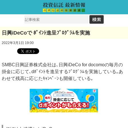
日興iDeCoで ﾎﾟｲﾝﾄ進呈ﾌﾟﾛｸﾞﾗﾑを実施
2022年3月1日 19:00
SMBC日興証券株式会社は､日興iDeCo for docomoの毎月の
掛金に応じて､dﾎﾟｲﾝﾄを進呈するﾌﾟﾛｸﾞﾗﾑを実施している｡あ
わせて残高に応じたｷｬﾝﾍﾟｰﾝも開催している｡