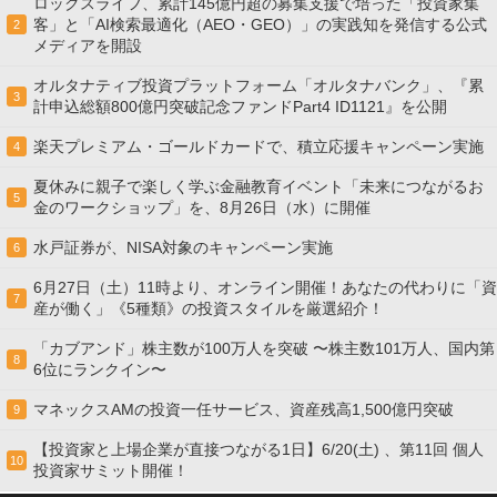
ロックスライフ、累計145億円超の募集支援で培った「投資家集
客」と「AI検索最適化（AEO・GEO）」の実践知を発信する公式
2
メディアを開設
オルタナティブ投資プラットフォーム「オルタナバンク」、『累
3
計申込総額800億円突破記念ファンドPart4 ID1121』を公開
楽天プレミアム・ゴールドカードで、積立応援キャンペーン実施
4
夏休みに親子で楽しく学ぶ金融教育イベント「未来につながるお
5
金のワークショップ」を、8月26日（水）に開催
水戸証券が、NISA対象のキャンペーン実施
6
6月27日（土）11時より、オンライン開催！あなたの代わりに「資
7
産が働く」《5種類》の投資スタイルを厳選紹介！
「カブアンド」株主数が100万人を突破 〜株主数101万人、国内第
8
6位にランクイン〜
マネックスAMの投資一任サービス、資産残高1,500億円突破
9
【投資家と上場企業が直接つながる1日】6/20(土) 、第11回 個人
10
投資家サミット開催！