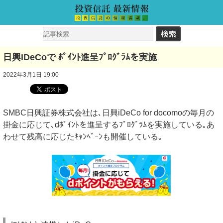
日興iDeCoで ﾎﾟｲﾝﾄ進呈ﾌﾟﾛｸﾞﾗﾑを実施
2022年3月1日 19:00
SMBC日興証券株式会社は､日興iDeCo for docomoの毎月の
掛金に応じて､dﾎﾟｲﾝﾄを進呈するﾌﾟﾛｸﾞﾗﾑを実施している｡あ
わせて残高に応じたｷｬﾝﾍﾟｰﾝも開催している｡