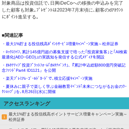
対象商品は投資信託で､日興iDeCoへの移換の申込みを完了
した顧客も対象｡ﾌﾟﾚｾﾞﾝﾄは2023年7月末頃に､顧客のdｱｶｳﾝﾄ
にﾎﾟｲﾝﾄ進呈する｡
■関連記事
・最大1%貯まる投信残高ﾎﾟｲﾝﾄｻｰﾋﾞｽ増量ｷｬﾝﾍﾟｰﾝ実施～松井証券
・ﾛｯｸｽﾗｲﾌ､累計145億円超の募集支援で培った｢投資家集客｣と｢AI検索
最適化(AEO･GEO)｣の実践知を発信する公式ﾒﾃﾞｨｱを開設
・ｵﾙﾀﾅﾃｨﾌﾞ投資ﾌﾟﾗｯﾄﾌｫｰﾑ｢ｵﾙﾀﾅﾊﾞﾝｸ｣､『累計申込総額800億円突破記
念ﾌｧﾝﾄﾞPart4 ID1121』を公開
・楽天ﾌﾟﾚﾐｱﾑ･ｺﾞｰﾙﾄﾞｶｰﾄﾞで､積立応援ｷｬﾝﾍﾟｰﾝ実施
・夏休みに親子で楽しく学ぶ金融教育ｲﾍﾞﾝﾄ｢未来につながるお金のﾜｰ
ｸｼｮｯﾌﾟ｣を､8月26日(水)に開催
アクセスランキング
最大1%貯まる投信残高ポイントサービス増量キャンペーン実施～
1
松井証券