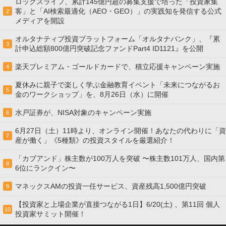
ロックスライフ、累計145億円超の募集支援で培った「投資家集
客」と「AI検索最適化（AEO・GEO）」の実践知を発信する公式
2
メディアを開設
オルタナティブ投資プラットフォーム「オルタナバンク」、『累
3
計申込総額800億円突破記念ファンドPart4 ID1121』を公開
楽天プレミアム・ゴールドカードで、積立応援キャンペーン実施
4
夏休みに親子で楽しく学ぶ金融教育イベント「未来につながるお
5
金のワークショップ」を、8月26日（水）に開催
水戸証券が、NISA対象のキャンペーン実施
6
6月27日（土）11時より、オンライン開催！あなたの代わりに「資
7
産が働く」《5種類》の投資スタイルを厳選紹介！
「カブアンド」株主数が100万人を突破 〜株主数101万人、国内第
8
6位にランクイン〜
マネックスAMの投資一任サービス、資産残高1,500億円突破
9
【投資家と上場企業が直接つながる1日】6/20(土) 、第11回 個人
10
投資家サミット開催！