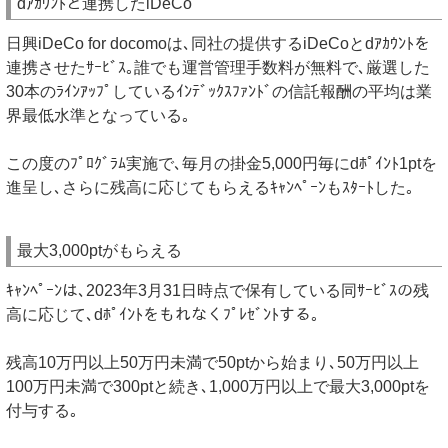
dｱｶｳﾝﾄと連携したiDeCo
日興iDeCo for docomoは､同社の提供するiDeCoとdｱｶｳﾝﾄを
連携させたｻｰﾋﾞｽ｡誰でも運営管理手数料が無料で､厳選した
30本のﾗｲﾝｱｯﾌﾟしているｲﾝﾃﾞｯｸｽﾌｧﾝﾄﾞの信託報酬の平均は業
界最低水準となっている｡
この度のﾌﾟﾛｸﾞﾗﾑ実施で､毎月の掛金5,000円毎にdﾎﾟｲﾝﾄ1ptを
進呈し､さらに残高に応じてもらえるｷｬﾝﾍﾟｰﾝもｽﾀｰﾄした｡
最大3,000ptがもらえる
ｷｬﾝﾍﾟｰﾝは､2023年3月31日時点で保有している同ｻｰﾋﾞｽの残
高に応じて､dﾎﾟｲﾝﾄをもれなくﾌﾟﾚｾﾞﾝﾄする｡
残高10万円以上50万円未満で50ptから始まり､50万円以上
100万円未満で300ptと続き､1,000万円以上で最大3,000ptを
付与する｡