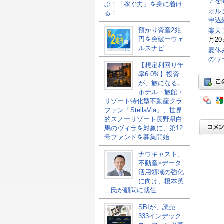
アを
ぶ！「稼ぐ力」を身に着け
オル
る！
申込総
預かり資産2兆
楽天
円を突破ーウェ
月20
ルスナビ
夏休
のワ
【想定利回り年
率6.0%】投資
が、旅になる。
ホテル・旅館・
リゾート特化型不動産クラ
ファン「StellaVia」、世界
的スノーリゾート長野県白
馬のヴィラを対象に、第12
号ファンドを募集開始
ナウキャスト、
不動産×データ
活用領域の強化
に向け、榎本英
二氏が顧問に就任
SBIが、読売
333インデック