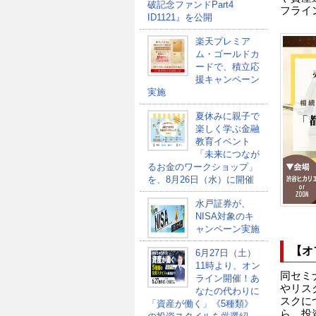
破記念ファンドPart4
フライ
ID1121』を公開
楽天プレミア
ム・ゴールドカ
ードで、積立応
援キャンペーン
実施
夏休みに親子で
楽しく学ぶ金融
教育イベント
「未来につなが
るお金のワークショップ」
を、8月26日（水）に開催
水戸証券が、
NISA対象のキ
ャンペーン実施
【オ
6月27日（土）
11時より、オン
同セミ
ライン開催！あ
やリス
なたの代わりに
スクに
「資産が働く」《5種類》
ら、投