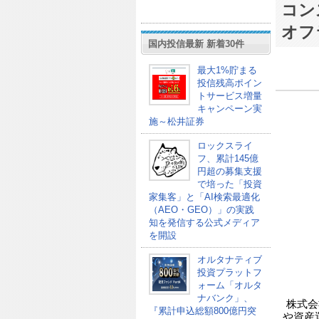
コン
オフ
国内投信最新 新着30件
最大1%貯まる
投信残高ポイン
トサービス増量
キャンペーン実
施～松井証券
ロックスライ
フ、累計145億
円超の募集支援
で培った「投資
家集客」と「AI検索最適化
（AEO・GEO）」の実践
知を発信する公式メディア
を開設
オルタナティブ
投資プラットフ
ォーム「オルタ
ナバンク」、
株式会社
『累計申込総額800億円突
や資産