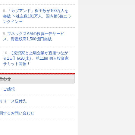
8.
「カブアンド」株主数が100万人を
突破 〜株主数101万人、国内第6位にラ
ンクイン〜
9.
マネックスAMの投資一任サービ
ス、資産残高1,500億円突破
10.
【投資家と上場企業が直接つなが
る1日】6/20(土) 、第11回 個人投資家
サミット開催！
合わせ
・ご感想
リリース送付先
関するお問い合わせ