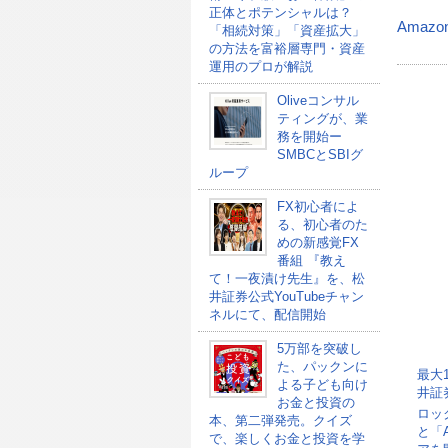
正体とポテンシャルは？
Amazo
「相続対策」「資産拡大」
の方法を富裕層専門・資産
運用のプロが解説
Oliveコンサル
ティングが、業
務を開始ー
SMBCとSBIグ
ループ
FX初心者によ
る、初心者のた
めの新感覚FX
番組 『教え
て！一夜漬け先生』を、松
井証券公式YouTubeチャン
ネルにて、配信開始
5万部を突破し
た、パックンに
最大
よる子ども向け
井証
お金と投資の
ロッ
本、第二弾発売。クイズ
と「
で、楽しくお金と投資を学