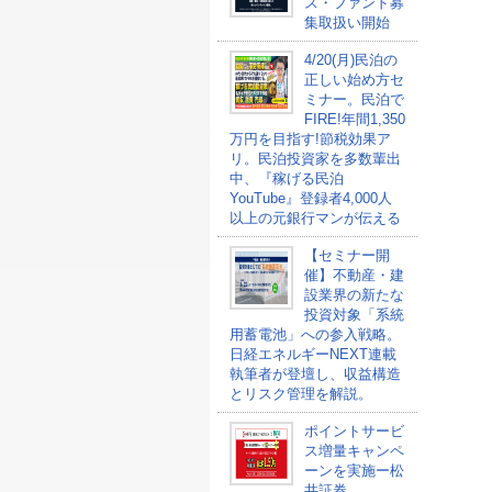
ス・ファンド募
集取扱い開始
4/20(月)民泊の
正しい始め方セ
ミナー。民泊で
FIRE!年間1,350
万円を目指す!節税効果ア
リ。民泊投資家を多数輩出
中、『稼げる民泊
YouTube』登録者4,000人
以上の元銀行マンが伝える
【セミナー開
催】不動産・建
設業界の新たな
投資対象「系統
用蓄電池」への参入戦略。
日経エネルギーNEXT連載
執筆者が登壇し、収益構造
とリスク管理を解説。
ポイントサービ
ス増量キャンペ
ーンを実施ー松
井証券