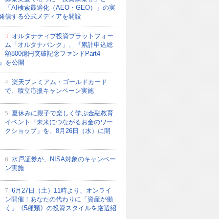
「AI検索最適化（AEO・GEO）」の実
発信する公式メディアを開設
3.
オルタナティブ投資プラットフォー
ム「オルタナバンク」、『累計申込総
額800億円突破記念ファンドPart4
21』を公開
4.
楽天プレミアム・ゴールドカード
で、積立応援キャンペーン実施
5.
夏休みに親子で楽しく学ぶ金融教育
イベント「未来につながるお金のワー
クショップ」を、8月26日（水）に開
6.
水戸証券が、NISA対象のキャンペー
ン実施
7.
6月27日（土）11時より、オンライ
ン開催！あなたの代わりに「資産が働
く」《5種類》の投資スタイルを厳選紹