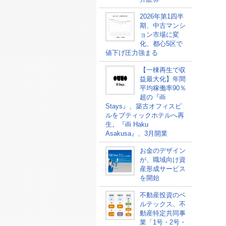
2026年第1四半
期、中古マンシ
ョン市場に変
化、都心5区で
値下げ圧力強まる
【一棟再生で収
益最大化】年間
平均稼働率90％
超の『illi
Stays』、築古オフィスビ
ルをブティックホテルへ再
生。『illi Haku
Asakusa』、3月開業
お金のデザイン
が、職域向け資
産形成サービス
を開始
不動産投資のベ
ルテックス、不
動産特定共同事
業「1号・2号・