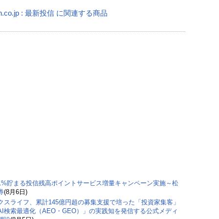
n.co.jp : 最新投信 に関連する商品
1%貯まる投信残高ポイントサービス増量キャンペーン実施～松
券
(8月6日)
クスライフ、累計145億円超の募集支援で培った「投資家集客」
AI検索最適化（AEO・GEO）」の実践知を発信する公式メディ