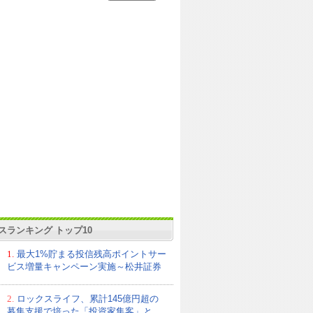
スランキング トップ10
1.
最大1%貯まる投信残高ポイントサー
ビス増量キャンペーン実施～松井証券
2.
ロックスライフ、累計145億円超の
募集支援で培った「投資家集客」と