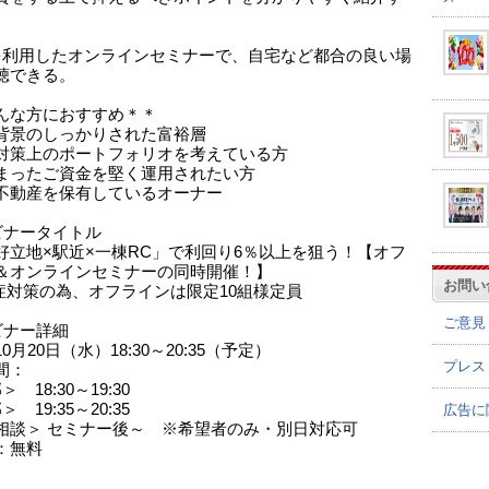
mを利用したオンラインセミナーで、自宅など都合の良い場
聴できる。
んな方におすすめ＊＊
背景のしっかりされた富裕層
対策上のポートフォリオを考えている方
まったご資金を堅く運用されたい方
不動産を保有しているオーナー
ビナータイトル
好立地×駅近×一棟RC」で利回り6％以上を狙う！【オフ
＆オンラインセミナーの同時開催！】
お問い
症対策の為、オフラインは限定10組様定員
ご意見
ビナー詳細
0月20日（水）18:30～20:35（予定）
プレス
間：
 18:30～19:30
 19:35～20:35
広告に
相談＞ セミナー後～ ※希望者のみ・別日対応可
：無料