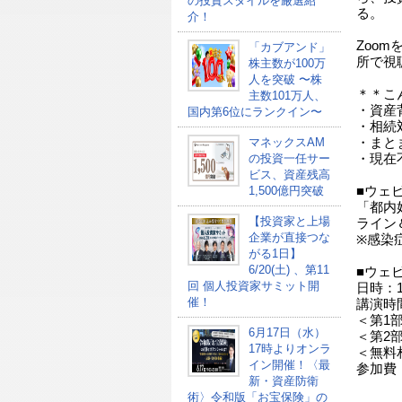
の投資スタイルを厳選紹
る。
介！
Zoo
「カブアンド」
所で視
株主数が100万
人を突破 〜株
＊＊こ
主数101万人、
・資産
国内第6位にランクイン〜
・相続
・まと
マネックスAM
・現在
の投資一任サー
ビス、資産残高
■ウェ
1,500億円突破
「都内
【投資家と上場
ライン
企業が直接つな
※感染
がる1日】
6/20(土) 、第11
■ウェ
回 個人投資家サミット開
日時：1
催！
講演時
＜第1部＞
6月17日（水）
＜第2部＞
17時よりオンラ
＜無料
イン開催！〈最
参加費
新・資産防衛
術〉令和版「お宝保険」の