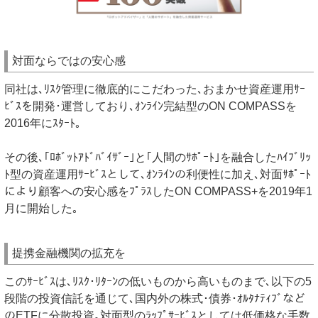
対面ならではの安心感
同社は､ﾘｽｸ管理に徹底的にこだわった､おまかせ資産運用ｻｰ
ﾋﾞｽを開発･運営しており､ｵﾝﾗｲﾝ完結型のON COMPASSを
2016年にｽﾀｰﾄ｡
その後､｢ﾛﾎﾞｯﾄｱﾄﾞﾊﾞｲｻﾞｰ｣と｢人間のｻﾎﾟｰﾄ｣を融合したﾊｲﾌﾞﾘｯ
ﾄ型の資産運用ｻｰﾋﾞｽとして､ｵﾝﾗｲﾝの利便性に加え､対面ｻﾎﾟｰﾄ
により顧客への安心感をﾌﾟﾗｽしたON COMPASS+を2019年1
月に開始した｡
提携金融機関の拡充を
このｻｰﾋﾞｽは､ﾘｽｸ･ﾘﾀｰﾝの低いものから高いものまで､以下の5
段階の投資信託を通じて､国内外の株式･債券･ｵﾙﾀﾅﾃｨﾌﾞなど
のETFに分散投資｡対面型のﾗｯﾌﾟｻｰﾋﾞｽとしては低価格な手数