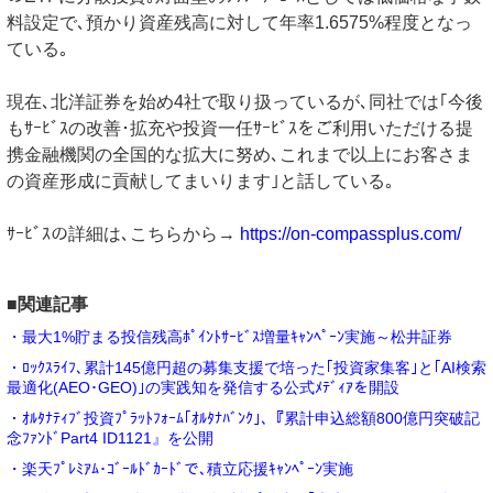
料設定で､預かり資産残高に対して年率1.6575%程度となっ
ている｡
現在､北洋証券を始め4社で取り扱っているが､同社では｢今後
もｻｰﾋﾞｽの改善･拡充や投資一任ｻｰﾋﾞｽをご利用いただける提
携金融機関の全国的な拡大に努め､これまで以上にお客さま
の資産形成に貢献してまいります｣と話している｡
ｻｰﾋﾞｽの詳細は､こちらから→
https://on-compassplus.com/
■関連記事
・最大1%貯まる投信残高ﾎﾟｲﾝﾄｻｰﾋﾞｽ増量ｷｬﾝﾍﾟｰﾝ実施～松井証券
・ﾛｯｸｽﾗｲﾌ､累計145億円超の募集支援で培った｢投資家集客｣と｢AI検索
最適化(AEO･GEO)｣の実践知を発信する公式ﾒﾃﾞｨｱを開設
・ｵﾙﾀﾅﾃｨﾌﾞ投資ﾌﾟﾗｯﾄﾌｫｰﾑ｢ｵﾙﾀﾅﾊﾞﾝｸ｣､『累計申込総額800億円突破記
念ﾌｧﾝﾄﾞPart4 ID1121』を公開
・楽天ﾌﾟﾚﾐｱﾑ･ｺﾞｰﾙﾄﾞｶｰﾄﾞで､積立応援ｷｬﾝﾍﾟｰﾝ実施