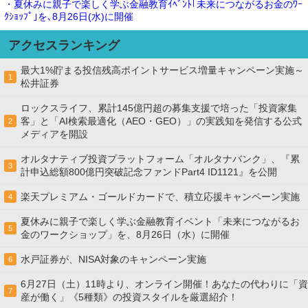
・夏休みに親子で楽しく学ぶ金融教育ｲﾍﾞﾝﾄ｢未来につながるお金のﾜｰ
ｸｼｮｯﾌﾟ｣を､8月26日(水)に開催
アクセスランキング
最大1%貯まる投信残高ポイントサービス増量キャンペーン実施～
1
松井証券
ロックスライフ、累計145億円超の募集支援で培った「投資家集
客」と「AI検索最適化（AEO・GEO）」の実践知を発信する公式
2
メディアを開設
オルタナティブ投資プラットフォーム「オルタナバンク」、『累
3
計申込総額800億円突破記念ファンドPart4 ID1121』を公開
楽天プレミアム・ゴールドカードで、積立応援キャンペーン実施
4
夏休みに親子で楽しく学ぶ金融教育イベント「未来につながるお
5
金のワークショップ」を、8月26日（水）に開催
水戸証券が、NISA対象のキャンペーン実施
6
6月27日（土）11時より、オンライン開催！あなたの代わりに「資
7
産が働く」《5種類》の投資スタイルを厳選紹介！