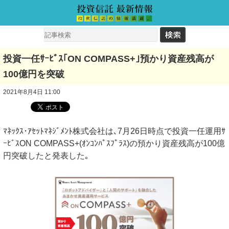
投資一任ｻｰﾋﾞｽ｢ON COMPASS+｣預かり資産残高が
100億円を突破
2021年8月4日 11:00
ﾏﾈｯｸｽ･ｱｾｯﾄﾏﾈｼﾞﾒﾝﾄ株式会社は､7月26日時点で投資一任運用ｻ
ｰﾋﾞｽON COMPASS+(ｵﾝｺﾝﾊﾟｽﾌﾟﾗｽ)の預かり資産残高が100億
円突破したと発表した｡