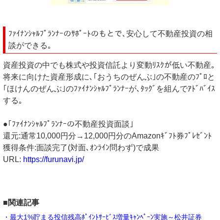
ﾌｧｲﾅﾝｼｬﾙﾌﾟﾗﾝﾅｰのｻﾎﾟｰﾄのもとで､安心して不動産投資の相
談ができる｡
資産投資の中でも株式や投資信託より変動ﾘｽｸが低い不動産｡
将来に向けた資産形成に､｢おうちのぜんぶ｣の不動産のﾌﾟﾛと
｢ほけんのぜんぶ｣のﾌｧｲﾅﾝｼｬﾙﾌﾟﾗﾝﾅｰが､ﾀｯｸﾞを組んでｱﾄﾞﾊﾞｲｽ
する｡
●｢ﾌｧｲﾅﾝｼｬﾙﾌﾟﾗﾝﾅｰの不動産投資面談｣
還元:通常10,000円分→12,000円分のAmazonｷﾞﾌﾄ券ﾌﾟﾚｾﾞﾝﾄ
獲得条件:面談完了(対面､ｵﾝﾗｲﾝ問わず)で成果
URL:
https://furunavi.jp/
■関連記事
・最大1%貯まる投信残高ﾎﾟｲﾝﾄｻｰﾋﾞｽ増量ｷｬﾝﾍﾟｰﾝ実施～松井証券