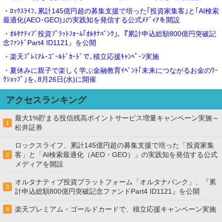
・ﾛｯｸｽﾗｲﾌ､累計145億円超の募集支援で培った｢投資家集客｣と｢AI検索
最適化(AEO･GEO)｣の実践知を発信する公式ﾒﾃﾞｨｱを開設
・ｵﾙﾀﾅﾃｨﾌﾞ投資ﾌﾟﾗｯﾄﾌｫｰﾑ｢ｵﾙﾀﾅﾊﾞﾝｸ｣､『累計申込総額800億円突破記
念ﾌｧﾝﾄﾞPart4 ID1121』を公開
・楽天ﾌﾟﾚﾐｱﾑ･ｺﾞｰﾙﾄﾞｶｰﾄﾞで､積立応援ｷｬﾝﾍﾟｰﾝ実施
・夏休みに親子で楽しく学ぶ金融教育ｲﾍﾞﾝﾄ｢未来につながるお金のﾜｰ
ｸｼｮｯﾌﾟ｣を､8月26日(水)に開催
アクセスランキング
最大1%貯まる投信残高ポイントサービス増量キャンペーン実施～
1
松井証券
ロックスライフ、累計145億円超の募集支援で培った「投資家集
客」と「AI検索最適化（AEO・GEO）」の実践知を発信する公式
2
メディアを開設
オルタナティブ投資プラットフォーム「オルタナバンク」、『累
3
計申込総額800億円突破記念ファンドPart4 ID1121』を公開
楽天プレミアム・ゴールドカードで、積立応援キャンペーン実施
4