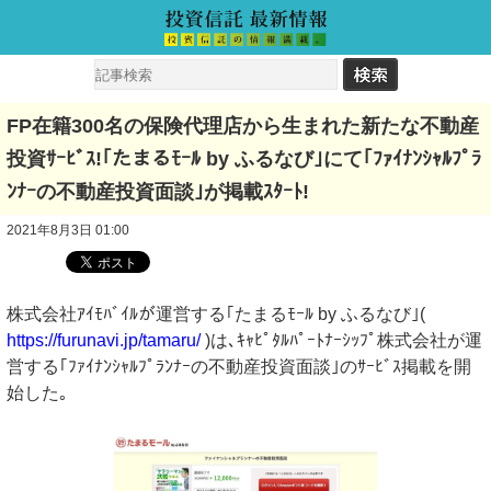
FP在籍300名の保険代理店から生まれた新たな不動産
投資ｻｰﾋﾞｽ!｢たまるﾓｰﾙ by ふるなび｣にて｢ﾌｧｲﾅﾝｼｬﾙﾌﾟﾗ
ﾝﾅｰの不動産投資面談｣が掲載ｽﾀｰﾄ!
2021年8月3日 01:00
株式会社ｱｲﾓﾊﾞｲﾙが運営する｢たまるﾓｰﾙ by ふるなび｣(
https://furunavi.jp/tamaru/
)は､ｷｬﾋﾟﾀﾙﾊﾟｰﾄﾅｰｼｯﾌﾟ株式会社が運
営する｢ﾌｧｲﾅﾝｼｬﾙﾌﾟﾗﾝﾅｰの不動産投資面談｣のｻｰﾋﾞｽ掲載を開
始した｡