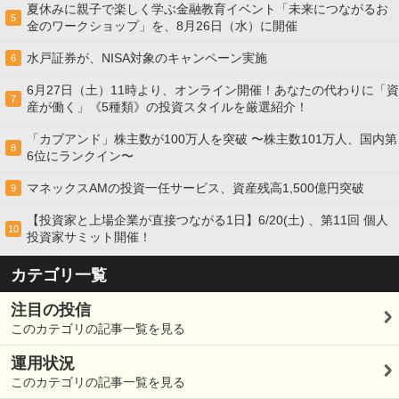
夏休みに親子で楽しく学ぶ金融教育イベント「未来につながるお
5
金のワークショップ」を、8月26日（水）に開催
水戸証券が、NISA対象のキャンペーン実施
6
6月27日（土）11時より、オンライン開催！あなたの代わりに「資
7
産が働く」《5種類》の投資スタイルを厳選紹介！
「カブアンド」株主数が100万人を突破 〜株主数101万人、国内第
8
6位にランクイン〜
マネックスAMの投資一任サービス、資産残高1,500億円突破
9
【投資家と上場企業が直接つながる1日】6/20(土) 、第11回 個人
10
投資家サミット開催！
カテゴリ一覧
注目の投信
このカテゴリの記事一覧を見る
運用状況
このカテゴリの記事一覧を見る