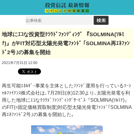
地球にｴｺな投資型ｸﾗｳﾄﾞﾌｧﾝﾃﾞｨﾝｸﾞ 『SOLMINA(ｿﾙﾐ
ﾅ)』がFIT対応型太陽光発電ﾌｧﾝﾄﾞ ｢SOLMINA再ｴﾈﾌｧﾝ
ﾄﾞ2号｣の募集を開始
2021年7月31日 12:00
再生可能ｴﾈﾙｷﾞｰ事業を主体としたﾌｧﾝﾄﾞ運用を行っているｿｰｼ
ｬﾙﾌｧｲﾅﾝｽ株式会社は､7月28日(水)12:30より､太陽光発電を利
用した地球にｴｺなｸﾗｳﾄﾞﾌｧﾝﾃﾞｨﾝｸﾞｻｰﾋﾞｽ『SOLMINA(ｿﾙﾐﾅ)』
のFIT(=固定価格買取制度)対応型太陽光発電ﾌｧﾝﾄﾞ｢SOLMINA
再ｴﾈﾌｧﾝﾄﾞ2号｣の募集を開始した｡