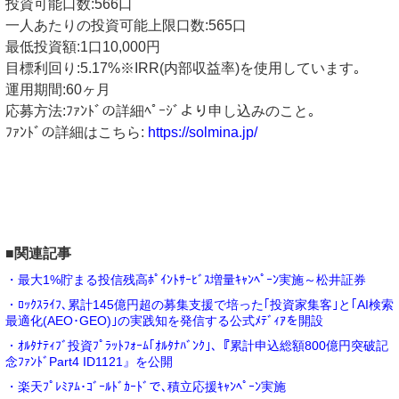
投資可能口数:566口
一人あたりの投資可能上限口数:565口
最低投資額:1口10,000円
目標利回り:5.17%※IRR(内部収益率)を使用しています｡
運用期間:60ヶ月
応募方法:ﾌｧﾝﾄﾞの詳細ﾍﾟｰｼﾞより申し込みのこと｡
ﾌｧﾝﾄﾞの詳細はこちら:
https://solmina.jp/
■関連記事
・最大1%貯まる投信残高ﾎﾟｲﾝﾄｻｰﾋﾞｽ増量ｷｬﾝﾍﾟｰﾝ実施～松井証券
・ﾛｯｸｽﾗｲﾌ､累計145億円超の募集支援で培った｢投資家集客｣と｢AI検索
最適化(AEO･GEO)｣の実践知を発信する公式ﾒﾃﾞｨｱを開設
・ｵﾙﾀﾅﾃｨﾌﾞ投資ﾌﾟﾗｯﾄﾌｫｰﾑ｢ｵﾙﾀﾅﾊﾞﾝｸ｣､『累計申込総額800億円突破記
念ﾌｧﾝﾄﾞPart4 ID1121』を公開
・楽天ﾌﾟﾚﾐｱﾑ･ｺﾞｰﾙﾄﾞｶｰﾄﾞで､積立応援ｷｬﾝﾍﾟｰﾝ実施