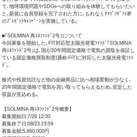
て､地球環境問題やSDGsへの取り組みを体験してもらいたい
と､新規に会員登録を完了された方に､もれなくｱﾏｿﾞﾝｷﾞﾌﾄ券
のﾌﾟﾚｾﾞﾝﾄｷｬﾝﾍﾟｰﾝを実施している｡
■｢SOLMINA 再ｴﾈﾌｧﾝﾄﾞ2号｣について
今回募集を開始した､FIT対応型太陽光発電ﾌｧﾝﾄﾞ｢SOLMINA
再ｴﾈﾌｧﾝﾄﾞ2号｣は､国が20年間固定価格で電気の買取を保証し
ている固定価格買取制度(通称 FIT)に対応した太陽光発電ﾌｧﾝ
ﾄﾞ｡
株式や投資信託など他の金融商品に比べ相場変動が少なく､
20年間固定価格で電気を買い取ってもらえるため､安定した
収益が見込める｡
【SOLMINA 再ｴﾈﾌｧﾝﾄﾞ2号概要】
募集開始日:7/28 12:30
募集終了日:08/23 23:59
募集金額:5,660,000円