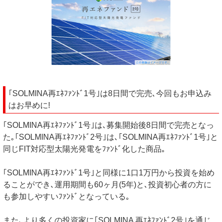
｢SOLMINA再ｴﾈﾌｧﾝﾄﾞ1号｣は8日間で完売､今回もお申込み
はお早めに!
｢SOLMINA再ｴﾈﾌｧﾝﾄﾞ1号｣は､募集開始後8日間で完売となっ
た｡｢SOLMINA再ｴﾈﾌｧﾝﾄﾞ2号｣は､｢SOLMINA再ｴﾈﾌｧﾝﾄﾞ1号｣と
同じFIT対応型太陽光発電をﾌｧﾝﾄﾞ化した商品｡
｢SOLMINA再ｴﾈﾌｧﾝﾄﾞ1号｣と同様に1口1万円から投資を始め
ることができ､運用期間も60ヶ月(5年)と､投資初心者の方に
も参加しやすいﾌｧﾝﾄﾞとなっている｡
また､より多くの投資家に｢SOLMINA 再ｴﾈﾌｧﾝﾄﾞ2号｣を通じ