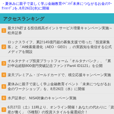
・夏休みに親子で楽しく学ぶ金融教育ｲﾍﾞﾝﾄ｢未来につながるお金のﾜｰ
ｸｼｮｯﾌﾟ｣を､8月26日(水)に開催
アクセスランキング
最大1%貯まる投信残高ポイントサービス増量キャンペーン実施～
1
松井証券
ロックスライフ、累計145億円超の募集支援で培った「投資家集
客」と「AI検索最適化（AEO・GEO）」の実践知を発信する公式
2
メディアを開設
オルタナティブ投資プラットフォーム「オルタナバンク」、『累
3
計申込総額800億円突破記念ファンドPart4 ID1121』を公開
楽天プレミアム・ゴールドカードで、積立応援キャンペーン実施
4
夏休みに親子で楽しく学ぶ金融教育イベント「未来につながるお
5
金のワークショップ」を、8月26日（水）に開催
水戸証券が、NISA対象のキャンペーン実施
6
6月27日（土）11時より、オンライン開催！あなたの代わりに「資
7
産が働く」《5種類》の投資スタイルを厳選紹介！