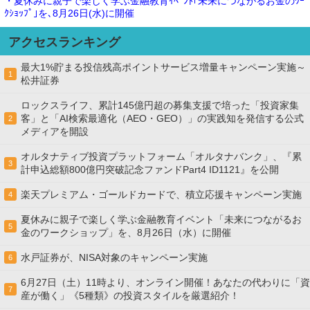
・夏休みに親子で楽しく学ぶ金融教育ｲﾍﾞﾝﾄ｢未来につながるお金のﾜｰ
ｸｼｮｯﾌﾟ｣を､8月26日(水)に開催
アクセスランキング
最大1%貯まる投信残高ポイントサービス増量キャンペーン実施～
1
松井証券
ロックスライフ、累計145億円超の募集支援で培った「投資家集
客」と「AI検索最適化（AEO・GEO）」の実践知を発信する公式
2
メディアを開設
オルタナティブ投資プラットフォーム「オルタナバンク」、『累
3
計申込総額800億円突破記念ファンドPart4 ID1121』を公開
楽天プレミアム・ゴールドカードで、積立応援キャンペーン実施
4
夏休みに親子で楽しく学ぶ金融教育イベント「未来につながるお
5
金のワークショップ」を、8月26日（水）に開催
水戸証券が、NISA対象のキャンペーン実施
6
6月27日（土）11時より、オンライン開催！あなたの代わりに「資
7
産が働く」《5種類》の投資スタイルを厳選紹介！