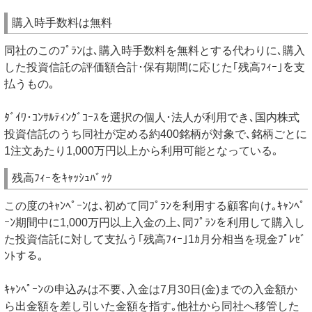
購入時手数料は無料
同社のこのﾌﾟﾗﾝは､購入時手数料を無料とする代わりに､購入
した投資信託の評価額合計･保有期間に応じた｢残高ﾌｨｰ｣を支
払うもの｡
ﾀﾞｲﾜ･ｺﾝｻﾙﾃｨﾝｸﾞｺｰｽを選択の個人･法人が利用でき､国内株式
投資信託のうち同社が定める約400銘柄が対象で､銘柄ごとに
1注文あたり1,000万円以上から利用可能となっている｡
残高ﾌｨｰをｷｬｯｼｭﾊﾞｯｸ
この度のｷｬﾝﾍﾟｰﾝは､初めて同ﾌﾟﾗﾝを利用する顧客向け｡ｷｬﾝﾍﾟ
ｰﾝ期間中に1,000万円以上入金の上､同ﾌﾟﾗﾝを利用して購入し
た投資信託に対して支払う｢残高ﾌｨｰ｣1ｶ月分相当を現金ﾌﾟﾚｾﾞ
ﾝﾄする｡
ｷｬﾝﾍﾟｰﾝの申込みは不要､入金は7月30日(金)までの入金額か
ら出金額を差し引いた金額を指す｡他社から同社へ移管した