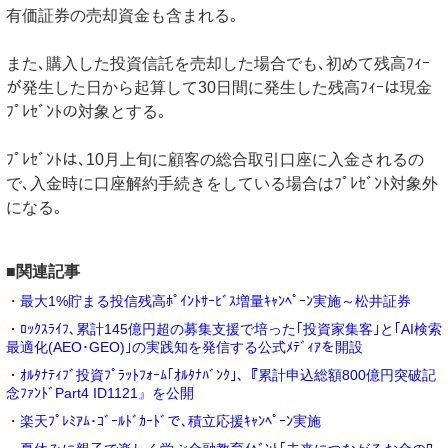
有価証券の売却資金も含まれる｡
また､購入した投資信託を売却した場合でも､初めて残高ﾌｨｰ
が発生した日から起算して30日間に発生した残高ﾌｨｰは現金
ﾌﾟﾚｾﾞﾝﾄの対象とする｡
ﾌﾟﾚｾﾞﾝﾄは､10月上旬に顧客の総合取引口座に入金されるの
で､入金時に口座解約手続きをしている場合はﾌﾟﾚｾﾞﾝﾄ対象外
になる｡
■関連記事
・最大1%貯まる投信残高ﾎﾟｲﾝﾄｻｰﾋﾞｽ増量ｷｬﾝﾍﾟｰﾝ実施～松井証券
・ﾛｯｸｽﾗｲﾌ､累計145億円超の募集支援で培った｢投資家集客｣と｢AI検索
最適化(AEO･GEO)｣の実践知を発信する公式ﾒﾃﾞｨｱを開設
・ｵﾙﾀﾅﾃｨﾌﾞ投資ﾌﾟﾗｯﾄﾌｫｰﾑ｢ｵﾙﾀﾅﾊﾞﾝｸ｣､『累計申込総額800億円突破記
念ﾌｧﾝﾄﾞPart4 ID1121』を公開
・楽天ﾌﾟﾚﾐｱﾑ･ｺﾞｰﾙﾄﾞｶｰﾄﾞで､積立応援ｷｬﾝﾍﾟｰﾝ実施