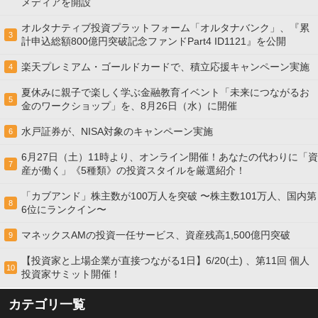
メディアを開設
オルタナティブ投資プラットフォーム「オルタナバンク」、『累
3
計申込総額800億円突破記念ファンドPart4 ID1121』を公開
楽天プレミアム・ゴールドカードで、積立応援キャンペーン実施
4
夏休みに親子で楽しく学ぶ金融教育イベント「未来につながるお
5
金のワークショップ」を、8月26日（水）に開催
水戸証券が、NISA対象のキャンペーン実施
6
6月27日（土）11時より、オンライン開催！あなたの代わりに「資
7
産が働く」《5種類》の投資スタイルを厳選紹介！
「カブアンド」株主数が100万人を突破 〜株主数101万人、国内第
8
6位にランクイン〜
マネックスAMの投資一任サービス、資産残高1,500億円突破
9
【投資家と上場企業が直接つながる1日】6/20(土) 、第11回 個人
10
投資家サミット開催！
カテゴリ一覧