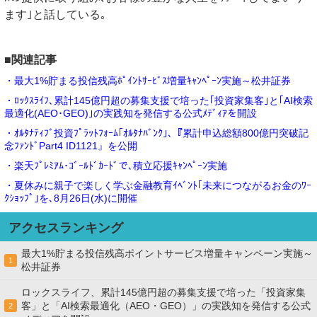
ます｣と話している｡
■関連記事
・最大1%貯まる投信残高ﾎﾟｲﾝﾄｻｰﾋﾞｽ増量ｷｬﾝﾍﾟｰﾝ実施～松井証券
・ﾛｯｸｽﾗｲﾌ､累計145億円超の募集支援で培った｢投資家集客｣と｢AI検索
最適化(AEO･GEO)｣の実践知を発信する公式ﾒﾃﾞｨｱを開設
・ｵﾙﾀﾅﾃｨﾌﾞ投資ﾌﾟﾗｯﾄﾌｫｰﾑ｢ｵﾙﾀﾅﾊﾞﾝｸ｣､『累計申込総額800億円突破記
念ﾌｧﾝﾄﾞPart4 ID1121』を公開
・楽天ﾌﾟﾚﾐｱﾑ･ｺﾞｰﾙﾄﾞｶｰﾄﾞで､積立応援ｷｬﾝﾍﾟｰﾝ実施
・夏休みに親子で楽しく学ぶ金融教育ｲﾍﾞﾝﾄ｢未来につながるお金のﾜｰ
ｸｼｮｯﾌﾟ｣を､8月26日(水)に開催
アクセスランキング
最大1%貯まる投信残高ポイントサービス増量キャンペーン実施～
1
松井証券
ロックスライフ、累計145億円超の募集支援で培った「投資家集
客」と「AI検索最適化（AEO・GEO）」の実践知を発信する公式
2