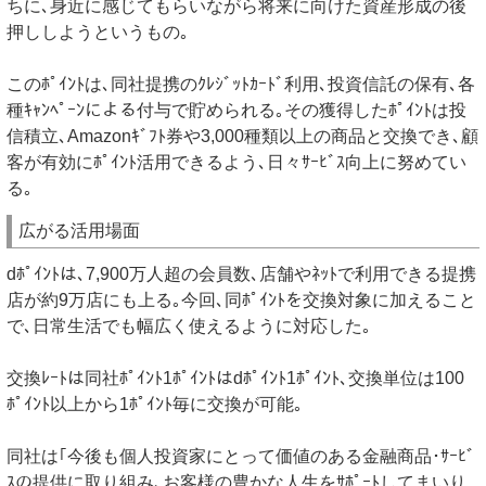
ちに､身近に感じてもらいながら将来に向けた資産形成の後
押ししようというもの｡
このﾎﾟｲﾝﾄは､同社提携のｸﾚｼﾞｯﾄｶｰﾄﾞ利用､投資信託の保有､各
種ｷｬﾝﾍﾟｰﾝによる付与で貯められる｡その獲得したﾎﾟｲﾝﾄは投
信積立､Amazonｷﾞﾌﾄ券や3,000種類以上の商品と交換でき､顧
客が有効にﾎﾟｲﾝﾄ活用できるよう､日々ｻｰﾋﾞｽ向上に努めてい
る｡
広がる活用場面
dﾎﾟｲﾝﾄは､7,900万人超の会員数､店舗やﾈｯﾄで利用できる提携
店が約9万店にも上る｡今回､同ﾎﾟｲﾝﾄを交換対象に加えること
で､日常生活でも幅広く使えるように対応した｡
交換ﾚｰﾄは同社ﾎﾟｲﾝﾄ1ﾎﾟｲﾝﾄはdﾎﾟｲﾝﾄ1ﾎﾟｲﾝﾄ､交換単位は100
ﾎﾟｲﾝﾄ以上から1ﾎﾟｲﾝﾄ毎に交換が可能｡
同社は｢今後も個人投資家にとって価値のある金融商品･ｻｰﾋﾞ
ｽの提供に取り組み､お客様の豊かな人生をｻﾎﾟｰﾄしてまいり