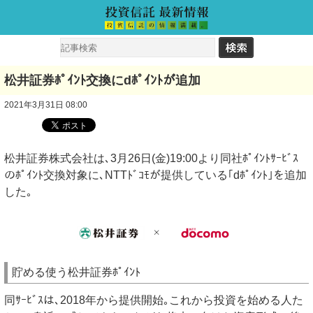
松井証券ﾎﾟｲﾝﾄ交換にdﾎﾟｲﾝﾄが追加
2021年3月31日 08:00
松井証券株式会社は､3月26日(金)19:00より同社ﾎﾟｲﾝﾄｻｰﾋﾞｽ
のﾎﾟｲﾝﾄ交換対象に､NTTﾄﾞｺﾓが提供している｢dﾎﾟｲﾝﾄ｣を追加
した｡
貯める使う松井証券ﾎﾟｲﾝﾄ
同ｻｰﾋﾞｽは､2018年から提供開始｡これから投資を始める人た