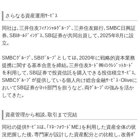
さらなる資産運用ｻｰﾋﾞｽ
同社は､三井住友ﾌｨﾅﾝｼｬﾙｸﾞﾙｰﾌﾟ､三井住友銀行､SMBC日興証
券､SBIﾎｰﾙﾃﾞｨﾝｸﾞｽ､SBI証券が共同出資して､2025年8月に設
立｡
SMBCｸﾞﾙｰﾌﾟ､SBIｸﾞﾙｰﾌﾟとしては､2020年に戦略的資本業務
提携に関する基本合意を締結｡三井住友ｶｰﾄﾞ㈱のｸﾚｼﾞｯﾄｶｰﾄﾞ
を利用して､SBI証券で投資信託を購入できる投信積立ｻｰﾋﾞｽ､
SMBCｸﾞﾙｰﾌﾟが提供している個人向け総合金融ｻｰﾋﾞｽ･Oliveに
おいてSBI証券がﾈｯﾄ部門を担うなど､両ｸﾞﾙｰﾌﾟの強みを活か
してきた｡
資産管理から相談､取引まで完結
同社の提供ｻｰﾋﾞｽは､｢ﾏﾈｰﾌｫﾜｰﾄﾞME｣を利用した資産全体の状
況把握した後､専門家が設計した資産配分との比較し､改善ﾎﾟ