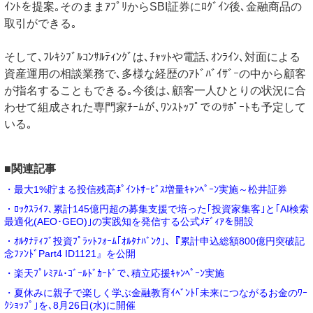
ｲﾝﾄを提案｡そのままｱﾌﾟﾘからSBI証券にﾛｸﾞｲﾝ後､金融商品の
取引ができる｡
そして､ﾌﾚｷｼﾌﾞﾙｺﾝｻﾙﾃｨﾝｸﾞは､ﾁｬｯﾄや電話､ｵﾝﾗｲﾝ､対面による
資産運用の相談業務で､多様な経歴のｱﾄﾞﾊﾞｲｻﾞｰの中から顧客
が指名することもできる｡今後は､顧客一人ひとりの状況に合
わせて組成された専門家ﾁｰﾑが､ﾜﾝｽﾄｯﾌﾟでのｻﾎﾟｰﾄも予定して
いる｡
■関連記事
・最大1%貯まる投信残高ﾎﾟｲﾝﾄｻｰﾋﾞｽ増量ｷｬﾝﾍﾟｰﾝ実施～松井証券
・ﾛｯｸｽﾗｲﾌ､累計145億円超の募集支援で培った｢投資家集客｣と｢AI検索
最適化(AEO･GEO)｣の実践知を発信する公式ﾒﾃﾞｨｱを開設
・ｵﾙﾀﾅﾃｨﾌﾞ投資ﾌﾟﾗｯﾄﾌｫｰﾑ｢ｵﾙﾀﾅﾊﾞﾝｸ｣､『累計申込総額800億円突破記
念ﾌｧﾝﾄﾞPart4 ID1121』を公開
・楽天ﾌﾟﾚﾐｱﾑ･ｺﾞｰﾙﾄﾞｶｰﾄﾞで､積立応援ｷｬﾝﾍﾟｰﾝ実施
・夏休みに親子で楽しく学ぶ金融教育ｲﾍﾞﾝﾄ｢未来につながるお金のﾜｰ
ｸｼｮｯﾌﾟ｣を､8月26日(水)に開催