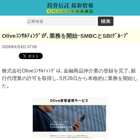
Oliveｺﾝｻﾙﾃｨﾝｸﾞが､業務を開始ｰSMBCとSBIｸﾞﾙｰﾌﾟ
2026年6月4日 07:00
株式会社Oliveｺﾝｻﾙﾃｨﾝｸﾞは､金融商品仲介業の登録を完了､銀
行代理業の許可を取得し､5月26日から本格的に業務を開始し
た｡