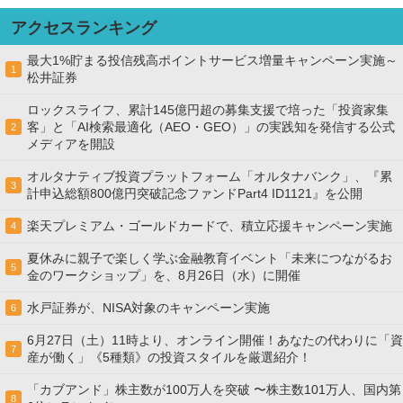
アクセスランキング
最大1%貯まる投信残高ポイントサービス増量キャンペーン実施～
1
松井証券
ロックスライフ、累計145億円超の募集支援で培った「投資家集
客」と「AI検索最適化（AEO・GEO）」の実践知を発信する公式
2
メディアを開設
オルタナティブ投資プラットフォーム「オルタナバンク」、『累
3
計申込総額800億円突破記念ファンドPart4 ID1121』を公開
楽天プレミアム・ゴールドカードで、積立応援キャンペーン実施
4
夏休みに親子で楽しく学ぶ金融教育イベント「未来につながるお
5
金のワークショップ」を、8月26日（水）に開催
水戸証券が、NISA対象のキャンペーン実施
6
6月27日（土）11時より、オンライン開催！あなたの代わりに「資
7
産が働く」《5種類》の投資スタイルを厳選紹介！
「カブアンド」株主数が100万人を突破 〜株主数101万人、国内第
8