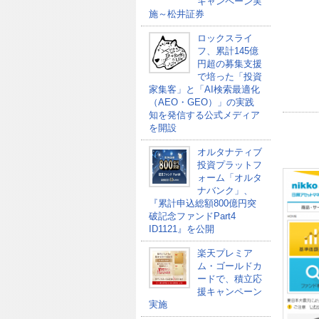
キャンペーン実
施～松井証券
ロックスライ
フ、累計145億
円超の募集支援
で培った「投資
家集客」と「AI検索最適化
（AEO・GEO）」の実践
知を発信する公式メディア
を開設
オルタナティブ
投資プラットフ
ォーム「オルタ
ナバンク」、
『累計申込総額800億円突
破記念ファンドPart4
ID1121』を公開
楽天プレミア
ム・ゴールドカ
ードで、積立応
援キャンペーン
実施