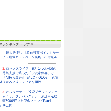
スランキング トップ10
1.
最大1%貯まる投信残高ポイントサー
ビス増量キャンペーン実施～松井証券
2.
ロックスライフ、累計145億円超の
募集支援で培った「投資家集客」と
「AI検索最適化（AEO・GEO）」の実
発信する公式メディアを開設
3.
オルタナティブ投資プラットフォー
ム「オルタナバンク」、『累計申込総
額800億円突破記念ファンドPart4
21』を公開