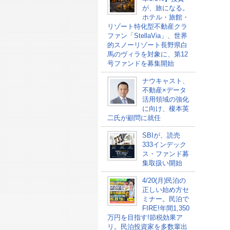
が、旅になる。
ホテル・旅館・
リゾート特化型不動産クラ
ファン「StellaVia」、世界
的スノーリゾート長野県白
馬のヴィラを対象に、第12
号ファンドを募集開始
ナウキャスト、
不動産×データ
活用領域の強化
に向け、榎本英
二氏が顧問に就任
SBIが、読売
333インデック
ス・ファンド募
集取扱い開始
4/20(月)民泊の
正しい始め方セ
ミナー。民泊で
FIRE!年間1,350
万円を目指す!節税効果ア
リ。民泊投資家を多数輩出