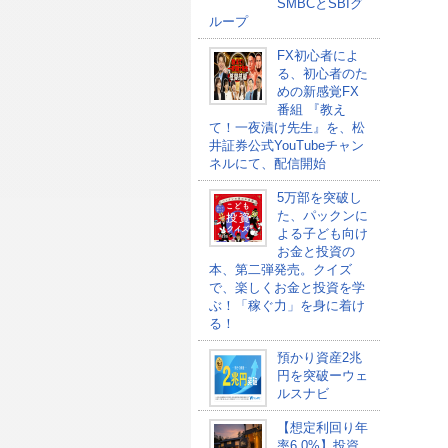
SMBCとSBIグ
ループ
FX初心者によ
る、初心者のた
めの新感覚FX
番組 『教え
て！一夜漬け先生』を、松
井証券公式YouTubeチャン
ネルにて、配信開始
5万部を突破し
た、パックンに
よる子ども向け
お金と投資の
本、第二弾発売。クイズ
で、楽しくお金と投資を学
ぶ！「稼ぐ力」を身に着け
る！
預かり資産2兆
円を突破ーウェ
ルスナビ
【想定利回り年
率6.0%】投資