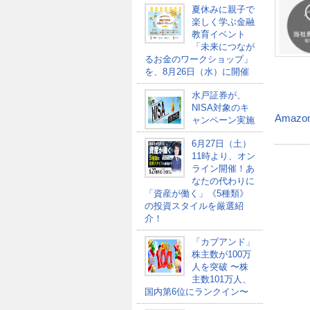
夏休みに親子で
楽しく学ぶ金融
教育イベント
「未来につなが
るお金のワークショップ」
を、8月26日（水）に開催
水戸証券が、
NISA対象のキ
Amazo
ャンペーン実施
6月27日（土）
11時より、オン
ライン開催！あ
なたの代わりに
「資産が働く」《5種類》
の投資スタイルを厳選紹
介！
「カブアンド」
株主数が100万
人を突破 〜株
主数101万人、
国内第6位にランクイン〜