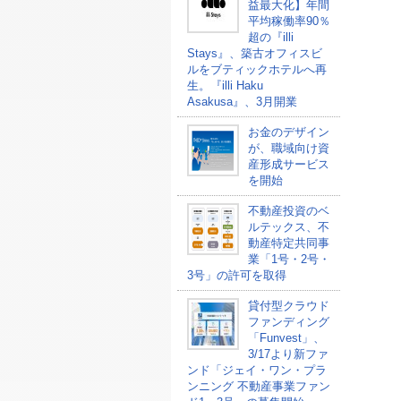
益最大化】年間
平均稼働率90％
超の『illi
Stays』、築古オフィスビ
ルをブティックホテルへ再
生。『illi Haku
Asakusa』、3月開業
お金のデザイン
が、職域向け資
産形成サービス
を開始
不動産投資のベ
ルテックス、不
動産特定共同事
業「1号・2号・
3号」の許可を取得
貸付型クラウド
ファンディング
「Funvest」、
3/17より新ファ
ンド「ジェイ・ワン・プラ
ンニング 不動産事業ファン