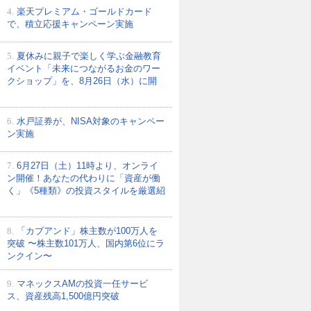
4.
楽天プレミアム・ゴールドカード
で、積立応援キャンペーン実施
5.
夏休みに親子で楽しく学ぶ金融教育
イベント「未来につながるお金のワー
クショップ」を、8月26日（水）に開
6.
水戸証券が、NISA対象のキャンペー
ン実施
7.
6月27日（土）11時より、オンライ
ン開催！あなたの代わりに「資産が働
く」《5種類》の投資スタイルを厳選紹
8.
「カブアンド」株主数が100万人を
突破 〜株主数101万人、国内第6位にラ
ンクイン〜
9.
マネックスAMの投資一任サービ
ス、資産残高1,500億円突破