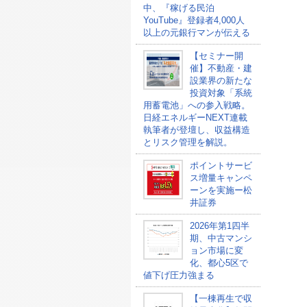
中、『稼げる民泊
YouTube』登録者4,000人
以上の元銀行マンが伝える
【セミナー開
催】不動産・建
設業界の新たな
投資対象「系統
用蓄電池」への参入戦略。
日経エネルギーNEXT連載
執筆者が登壇し、収益構造
とリスク管理を解説。
ポイントサービ
ス増量キャンペ
ーンを実施ー松
井証券
2026年第1四半
期、中古マンシ
ョン市場に変
化、都心5区で
値下げ圧力強まる
【一棟再生で収