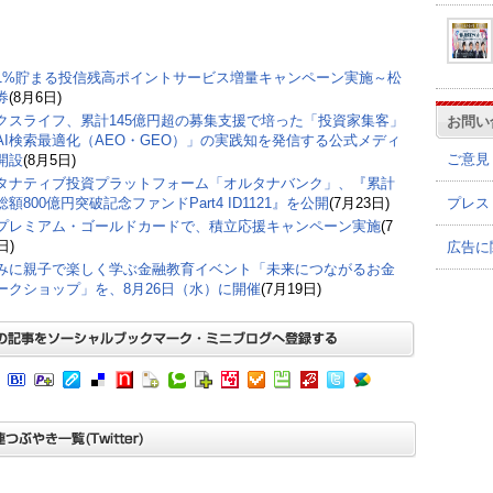
1%貯まる投信残高ポイントサービス増量キャンペーン実施～松
券
(8月6日)
クスライフ、累計145億円超の募集支援で培った「投資家集客」
お問い
AI検索最適化（AEO・GEO）」の実践知を発信する公式メディ
ご意見
開設
(8月5日)
タナティブ投資プラットフォーム「オルタナバンク」、『累計
プレス
額800億円突破記念ファンドPart4 ID1121』を公開
(7月23日)
プレミアム・ゴールドカードで、積立応援キャンペーン実施
(7
日)
広告に
みに親子で楽しく学ぶ金融教育イベント「未来につながるお金
ークショップ」を、8月26日（水）に開催
(7月19日)