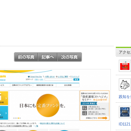
アクセ
践知を
ID11