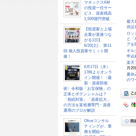
マネックスAM
の投資一任サー
ビス、資産残高
1,500億円突破
最大
井証
【投資家と上場
ロッ
企業が直接つな
と「
がる1日】
アを
6/20(土) 、第11
オル
回 個人投資家サミット開
申込総
催！
楽天
6月17日（水）
月20
17時よりオンラ
夏休
イン開催！〈最
のワ
新・資産防衛
術〉令和版「お宝保険」の
正体とポテンシャルは？
「相続対策」「資産拡大」
の方法を富裕層専門・資産
運用のプロが解説
Oliveコンサル
ティングが、業
務を開始ー