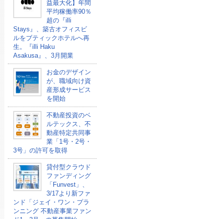
益最大化】年間
平均稼働率90％
超の『illi
Stays』、築古オフィスビ
ルをブティックホテルへ再
生。『illi Haku
Asakusa』、3月開業
お金のデザイン
が、職域向け資
産形成サービス
を開始
不動産投資のベ
ルテックス、不
動産特定共同事
業「1号・2号・
3号」の許可を取得
貸付型クラウド
ファンディング
「Funvest」、
3/17より新ファ
ンド「ジェイ・ワン・プラ
ンニング 不動産事業ファン