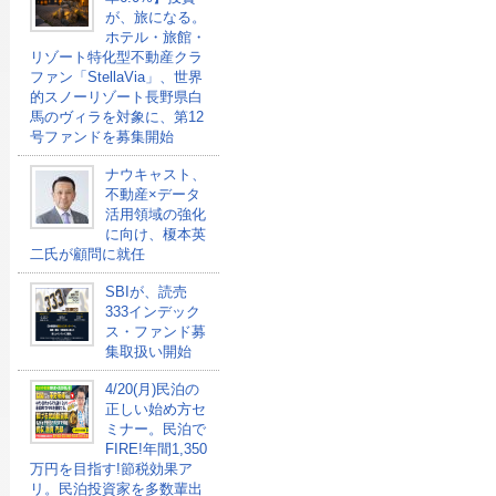
が、旅になる。
ホテル・旅館・
リゾート特化型不動産クラ
ファン「StellaVia」、世界
的スノーリゾート長野県白
馬のヴィラを対象に、第12
号ファンドを募集開始
ナウキャスト、
不動産×データ
活用領域の強化
に向け、榎本英
二氏が顧問に就任
SBIが、読売
333インデック
ス・ファンド募
集取扱い開始
4/20(月)民泊の
正しい始め方セ
ミナー。民泊で
FIRE!年間1,350
万円を目指す!節税効果ア
リ。民泊投資家を多数輩出