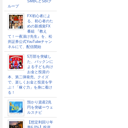
SMBCとSBIグ
ループ
FX初心者によ
る、初心者のた
めの新感覚FX
番組 『教え
て！一夜漬け先生』を、松
井証券公式YouTubeチャン
ネルにて、配信開始
5万部を突破し
た、パックンに
よる子ども向け
お金と投資の
本、第二弾発売。クイズ
で、楽しくお金と投資を学
ぶ！「稼ぐ力」を身に着け
る！
預かり資産2兆
円を突破ーウェ
ルスナビ
【想定利回り年
率6.0%】投資