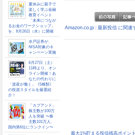
夏休みに親子で
楽しく学ぶ金融
教育イベント
「未来につなが
るお金のワークショップ」
Amazon.co.jp : 最新投信 に
を、8月26日（水）に開催
水戸証券が、
NISA対象のキ
ャンペーン実施
6月27日（土）
11時より、オン
ライン開催！あ
なたの代わりに
「資産が働く」《5種類》
の投資スタイルを厳選紹
介！
「カブアンド」
株主数が100万
人を突破 〜株
主数101万人、
国内第6位にランクイン〜
最大1%貯まる投信残高ポイン