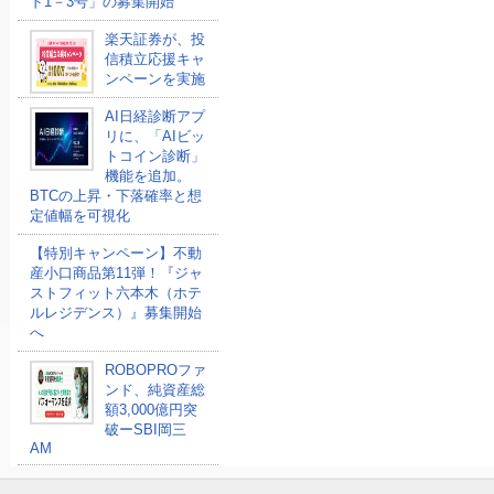
ド1－3号」の募集開始
楽天証券が、投
信積立応援キャ
ンペーンを実施
AI日経診断アプ
リに、「AIビッ
トコイン診断」
機能を追加。
BTCの上昇・下落確率と想
定値幅を可視化
【特別キャンペーン】不動
産小口商品第11弾！『ジャ
ストフィット六本木（ホテ
ルレジデンス）』募集開始
へ
ROBOPROファ
ンド、純資産総
額3,000億円突
破ーSBI岡三
AM