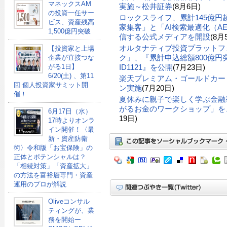
マネックスAM
実施～松井証券
(8月6日)
の投資一任サー
ロックスライフ、累計145億
ビス、資産残高
家集客」と「AI検索最適化（A
1,500億円突破
信する公式メディアを開設
(8月
オルタナティブ投資プラットフ
【投資家と上場
ク」、『累計申込総額800億円突
企業が直接つな
ID1121』を公開
(7月23日)
がる1日】
6/20(土) 、第11
楽天プレミアム・ゴールドカー
回 個人投資家サミット開
ン実施
(7月20日)
催！
夏休みに親子で楽しく学ぶ金融
がるお金のワークショップ」を、
6月17日（水）
19日)
17時よりオンラ
イン開催！〈最
新・資産防衛
術〉令和版「お宝保険」の
正体とポテンシャルは？
「相続対策」「資産拡大」
の方法を富裕層専門・資産
運用のプロが解説
Oliveコンサル
ティングが、業
務を開始ー