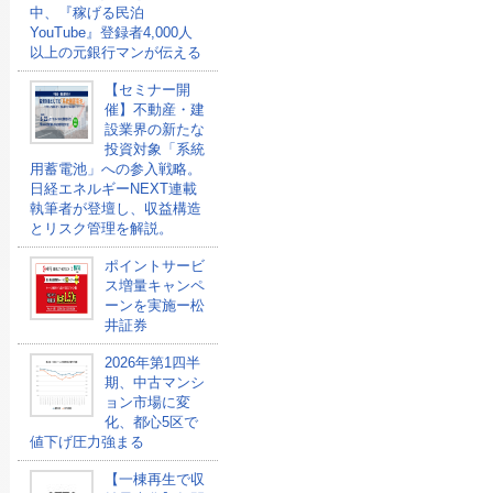
中、『稼げる民泊
YouTube』登録者4,000人
以上の元銀行マンが伝える
【セミナー開
催】不動産・建
設業界の新たな
投資対象「系統
用蓄電池」への参入戦略。
日経エネルギーNEXT連載
執筆者が登壇し、収益構造
とリスク管理を解説。
ポイントサービ
ス増量キャンペ
ーンを実施ー松
井証券
2026年第1四半
期、中古マンシ
ョン市場に変
化、都心5区で
値下げ圧力強まる
【一棟再生で収