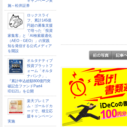
キャンペーン実
施～松井証券
ロックスライ
フ、累計145億
円超の募集支援
で培った「投資
家集客」と「AI検索最適化
（AEO・GEO）」の実践
知を発信する公式メディア
を開設
オルタナティブ
投資プラットフ
ォーム「オルタ
ナバンク」、
『累計申込総額800億円突
破記念ファンドPart4
ID1121』を公開
楽天プレミア
ム・ゴールドカ
ードで、積立応
援キャンペーン
実施