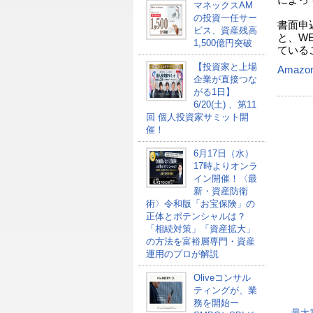
マネックスAM
の投資一任サー
書面申
ビス、資産残高
と、W
1,500億円突破
ている
【投資家と上場
Amazo
企業が直接つな
がる1日】
6/20(土) 、第11
回 個人投資家サミット開
催！
6月17日（水）
17時よりオンラ
イン開催！〈最
新・資産防衛
術〉令和版「お宝保険」の
正体とポテンシャルは？
「相続対策」「資産拡大」
の方法を富裕層専門・資産
運用のプロが解説
Oliveコンサル
ティングが、業
務を開始ー
最大