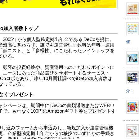
eCo加入者数トップ
、2005年から個人型確定拠出年金であるiDeCoを提供。
催
産残高に関わらず、誰でも運営管理手数料は無料。運用
「低コスト」と「多様性」にこだわったラインナップを
ている。
、顧客の投資経験や、資産運用へのこだわりポイントに
、ニーズにあった商品選びをサポートするサービス・
iDeCoロボもあり、昨年10月同社調べでiDeCo加入者数は
となっている。
介！
なくプレゼント
ャンペーンは、期間中にiDeCoの書類返送またはWEB申
了で、もれなく100円のAmazonギフト券をプレゼントす
。
Co申し込みフォームから申込みし、新規加入か運営管理機
更、企業型確定拠出年金からの移換のいずれかの手続き
て、新規に同社iDeCoの開設手続きする。