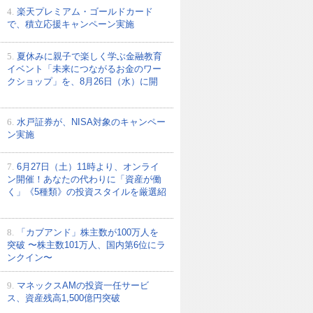
4.
楽天プレミアム・ゴールドカード
で、積立応援キャンペーン実施
5.
夏休みに親子で楽しく学ぶ金融教育
イベント「未来につながるお金のワー
クショップ」を、8月26日（水）に開
6.
水戸証券が、NISA対象のキャンペー
ン実施
7.
6月27日（土）11時より、オンライ
ン開催！あなたの代わりに「資産が働
く」《5種類》の投資スタイルを厳選紹
8.
「カブアンド」株主数が100万人を
突破 〜株主数101万人、国内第6位にラ
ンクイン〜
9.
マネックスAMの投資一任サービ
ス、資産残高1,500億円突破