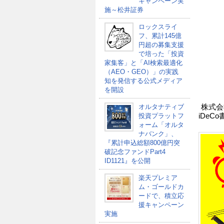
キャンペーン実
施～松井証券
ロックスライ
フ、累計145億
円超の募集支援
で培った「投資
家集客」と「AI検索最適化
（AEO・GEO）」の実践
知を発信する公式メディア
を開設
オルタナティブ
株式会
投資プラットフ
iDe
ォーム「オルタ
ナバンク」、
『累計申込総額800億円突
破記念ファンドPart4
ID1121』を公開
楽天プレミア
ム・ゴールドカ
ードで、積立応
援キャンペーン
実施