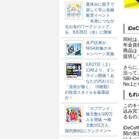
夏休みに親子で
楽しく学ぶ金融
教育イベント
「未来につなが
るお金のワークショップ」
iD
を、8月26日（水）に開催
同社は
水戸証券が、
年金資
NISA対象のキ
商品は
ャンペーン実施
提供し
6月27日（土）
さらに
11時より、オン
沿って
ライン開催！あ
SBI-
なたの代わりに
No.1
「資産が働く」《5種類》
の投資スタイルを厳選紹
もれ
介！
このキ
「カブアンド」
込み完
株主数が100万
るもの
人を突破 〜株
主数101万人、
iDe
国内第6位にランクイン〜
関の変
によっ