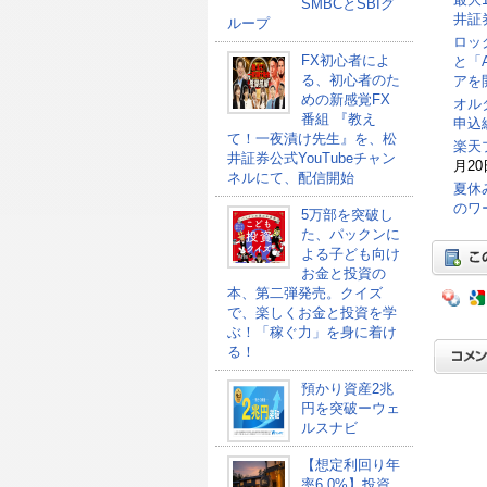
SMBCとSBIグ
井証
ループ
ロッ
FX初心者によ
と「
る、初心者のた
アを
めの新感覚FX
オル
番組 『教え
申込総
て！一夜漬け先生』を、松
楽天
井証券公式YouTubeチャン
月20
ネルにて、配信開始
夏休
のワ
5万部を突破し
た、パックンに
よる子ども向け
お金と投資の
本、第二弾発売。クイズ
で、楽しくお金と投資を学
ぶ！「稼ぐ力」を身に着け
る！
預かり資産2兆
円を突破ーウェ
ルスナビ
【想定利回り年
率6.0%】投資