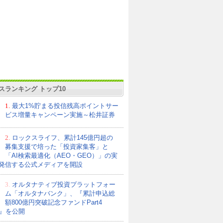
スランキング トップ10
1.
最大1%貯まる投信残高ポイントサー
ビス増量キャンペーン実施～松井証券
2.
ロックスライフ、累計145億円超の
募集支援で培った「投資家集客」と
「AI検索最適化（AEO・GEO）」の実
発信する公式メディアを開設
3.
オルタナティブ投資プラットフォー
ム「オルタナバンク」、『累計申込総
額800億円突破記念ファンドPart4
21』を公開