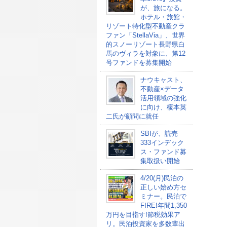
が、旅になる。
ホテル・旅館・
リゾート特化型不動産クラ
ファン「StellaVia」、世界
的スノーリゾート長野県白
馬のヴィラを対象に、第12
号ファンドを募集開始
ナウキャスト、
不動産×データ
活用領域の強化
に向け、榎本英
二氏が顧問に就任
SBIが、読売
333インデック
ス・ファンド募
集取扱い開始
4/20(月)民泊の
正しい始め方セ
ミナー。民泊で
FIRE!年間1,350
万円を目指す!節税効果ア
リ。民泊投資家を多数輩出