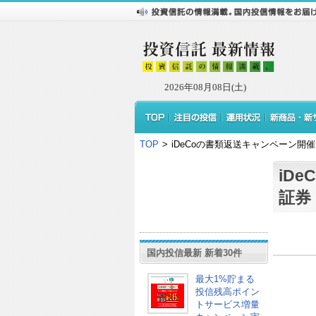
2026年08月08日(土)
TOP
>
iDeCoの書類返送キャンペーン開催
iD
証券
国内投信最新 新着30件
最大1%貯まる
投信残高ポイン
トサービス増量