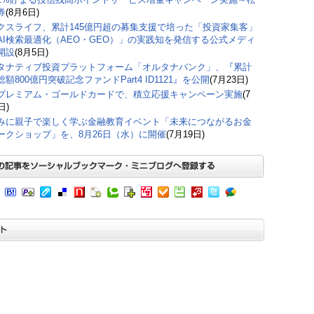
券
(8月6日)
クスライフ、累計145億円超の募集支援で培った「投資家集客」
AI検索最適化（AEO・GEO）」の実践知を発信する公式メディ
開設
(8月5日)
タナティブ投資プラットフォーム「オルタナバンク」、『累計
額800億円突破記念ファンドPart4 ID1121』を公開
(7月23日)
プレミアム・ゴールドカードで、積立応援キャンペーン実施
(7
日)
みに親子で楽しく学ぶ金融教育イベント「未来につながるお金
ークショップ」を、8月26日（水）に開催
(7月19日)