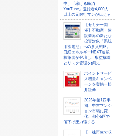
中、『稼げる民泊
YouTube』登録者4,000人
以上の元銀行マンが伝える
【セミナー開
催】不動産・建
設業界の新たな
投資対象「系統
用蓄電池」への参入戦略。
日経エネルギーNEXT連載
執筆者が登壇し、収益構造
とリスク管理を解説。
ポイントサービ
ス増量キャンペ
ーンを実施ー松
井証券
2026年第1四半
期、中古マンシ
ョン市場に変
化、都心5区で
値下げ圧力強まる
【一棟再生で収