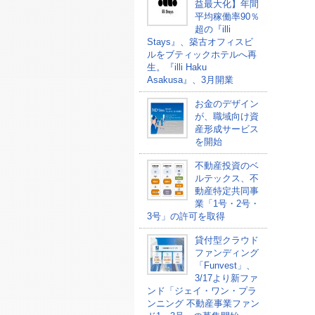
益最大化】年間
平均稼働率90％
超の『illi
Stays』、築古オフィスビ
ルをブティックホテルへ再
生。『illi Haku
Asakusa』、3月開業
お金のデザイン
が、職域向け資
産形成サービス
を開始
不動産投資のベ
ルテックス、不
動産特定共同事
業「1号・2号・
3号」の許可を取得
貸付型クラウド
ファンディング
「Funvest」、
3/17より新ファ
ンド「ジェイ・ワン・プラ
ンニング 不動産事業ファン