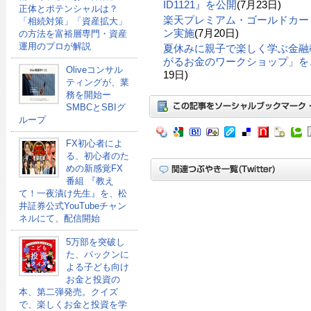
ID1121』を公開
(7月23日)
正体とポテンシャルは？
楽天プレミアム・ゴールドカー
「相続対策」「資産拡大」
ン実施
(7月20日)
の方法を富裕層専門・資産
運用のプロが解説
夏休みに親子で楽しく学ぶ金融
がるお金のワークショップ」を、
Oliveコンサル
19日)
ティングが、業
務を開始ー
SMBCとSBIグ
ループ
FX初心者によ
る、初心者のた
めの新感覚FX
番組 『教え
て！一夜漬け先生』を、松
井証券公式YouTubeチャン
ネルにて、配信開始
5万部を突破し
た、パックンに
よる子ども向け
お金と投資の
本、第二弾発売。クイズ
で、楽しくお金と投資を学