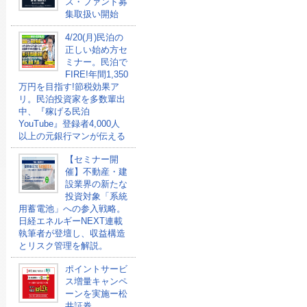
ス・ファンド募
集取扱い開始
4/20(月)民泊の
正しい始め方セ
ミナー。民泊で
FIRE!年間1,350
万円を目指す!節税効果ア
リ。民泊投資家を多数輩出
中、『稼げる民泊
YouTube』登録者4,000人
以上の元銀行マンが伝える
【セミナー開
催】不動産・建
設業界の新たな
投資対象「系統
用蓄電池」への参入戦略。
日経エネルギーNEXT連載
執筆者が登壇し、収益構造
とリスク管理を解説。
ポイントサービ
ス増量キャンペ
ーンを実施ー松
井証券