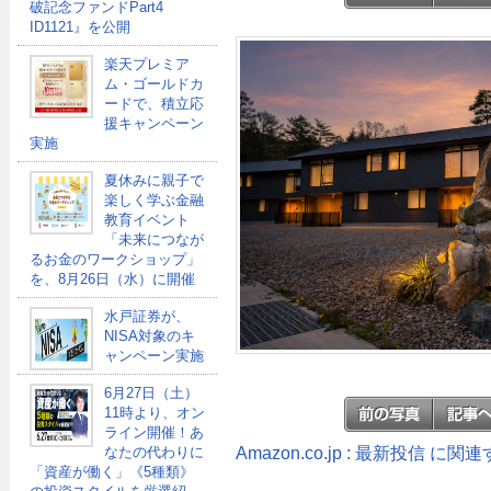
破記念ファンドPart4
ID1121』を公開
楽天プレミア
ム・ゴールドカ
ードで、積立応
援キャンペーン
実施
夏休みに親子で
楽しく学ぶ金融
教育イベント
「未来につなが
るお金のワークショップ」
を、8月26日（水）に開催
水戸証券が、
NISA対象のキ
ャンペーン実施
6月27日（土）
11時より、オン
ライン開催！あ
Amazon.co.jp : 最新投信 に
なたの代わりに
「資産が働く」《5種類》