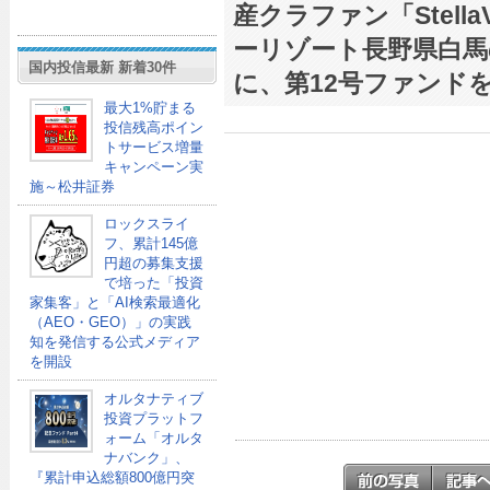
産クラファン「Stell
ーリゾート長野県白馬
国内投信最新 新着30件
に、第12号ファンド
最大1%貯まる
投信残高ポイン
トサービス増量
キャンペーン実
施～松井証券
ロックスライ
フ、累計145億
円超の募集支援
で培った「投資
家集客」と「AI検索最適化
（AEO・GEO）」の実践
知を発信する公式メディア
を開設
オルタナティブ
投資プラットフ
ォーム「オルタ
ナバンク」、
『累計申込総額800億円突