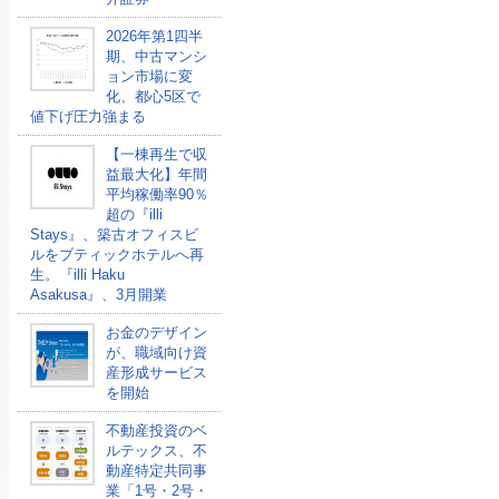
2026年第1四半
期、中古マンシ
ョン市場に変
化、都心5区で
値下げ圧力強まる
【一棟再生で収
益最大化】年間
平均稼働率90％
超の『illi
Stays』、築古オフィスビ
ルをブティックホテルへ再
生。『illi Haku
Asakusa』、3月開業
お金のデザイン
が、職域向け資
産形成サービス
を開始
不動産投資のベ
ルテックス、不
動産特定共同事
業「1号・2号・