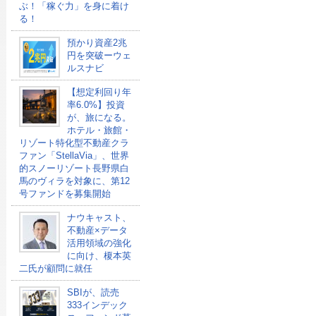
ぶ！「稼ぐ力」を身に着け
る！
預かり資産2兆
円を突破ーウェ
ルスナビ
【想定利回り年
率6.0%】投資
が、旅になる。
ホテル・旅館・
リゾート特化型不動産クラ
ファン「StellaVia」、世界
的スノーリゾート長野県白
馬のヴィラを対象に、第12
号ファンドを募集開始
ナウキャスト、
不動産×データ
活用領域の強化
に向け、榎本英
二氏が顧問に就任
SBIが、読売
333インデック