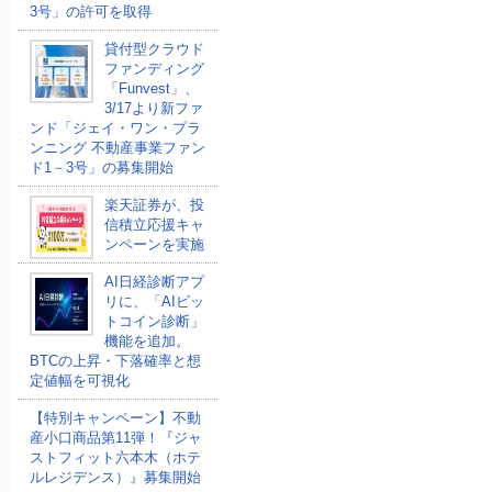
3号」の許可を取得
貸付型クラウド
ファンディング
「Funvest」、
3/17より新ファ
ンド「ジェイ・ワン・プラ
ンニング 不動産事業ファン
ド1－3号」の募集開始
楽天証券が、投
信積立応援キャ
ンペーンを実施
AI日経診断アプ
リに、「AIビッ
トコイン診断」
機能を追加。
BTCの上昇・下落確率と想
定値幅を可視化
【特別キャンペーン】不動
産小口商品第11弾！『ジャ
ストフィット六本木（ホテ
ルレジデンス）』募集開始