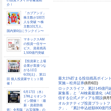
の投資スタイルを厳選紹
介！
「カブアンド」
株主数が100万
人を突破 〜株
主数101万人、
国内第6位にランクイン〜
マネックスAM
の投資一任サー
ビス、資産残高
1,500億円突破
【投資家と上場
企業が直接つな
がる1日】
6/20(土) 、第11
最大1%貯まる投信残高ポイン
回 個人投資家サミット開
実施～松井証券
(8月6日)
催！
ロックスライフ、累計145億
6月17日（水）
家集客」と「AI検索最適化（A
17時よりオンラ
信する公式メディアを開設
(8月
イン開催！〈最
オルタナティブ投資プラットフ
新・資産防衛
ク」、『累計申込総額800億円突
術〉令和版「お宝保険」の