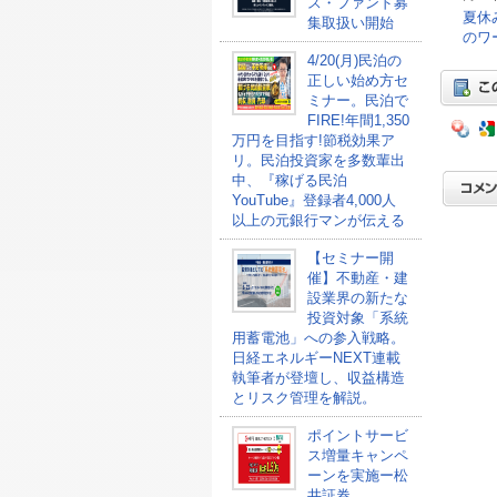
ス・ファンド募
夏休
集取扱い開始
のワ
4/20(月)民泊の
正しい始め方セ
ミナー。民泊で
FIRE!年間1,350
万円を目指す!節税効果ア
リ。民泊投資家を多数輩出
中、『稼げる民泊
YouTube』登録者4,000人
以上の元銀行マンが伝える
【セミナー開
催】不動産・建
設業界の新たな
投資対象「系統
用蓄電池」への参入戦略。
日経エネルギーNEXT連載
執筆者が登壇し、収益構造
とリスク管理を解説。
ポイントサービ
ス増量キャンペ
ーンを実施ー松
井証券