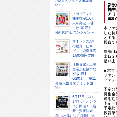
の投資スタイルを厳選紹
新規
介！
施中
「カブアンド」
アリ
株主数が100万
年6
人を突破 〜株
主数101万人、
本ファ
国内第6位にランクイン〜
した長
とする
マネックスAM
投資で
の投資一任サー
ビス、資産残高
当Ste
1,500億円突破
出資金
借り上
【投資家と上場
企業が直接つな
■ 本
がる1日】
ファン
6/20(土) 、第11
ファンド名
回 個人投資家サミット開
Stel
催！
予定分配
募集金額：
6月17日（水）
運用期
17時よりオンラ
予定開始
イン開催！〈最
予定終了
新・資産防衛
投資単
術〉令和版「お宝保険」の