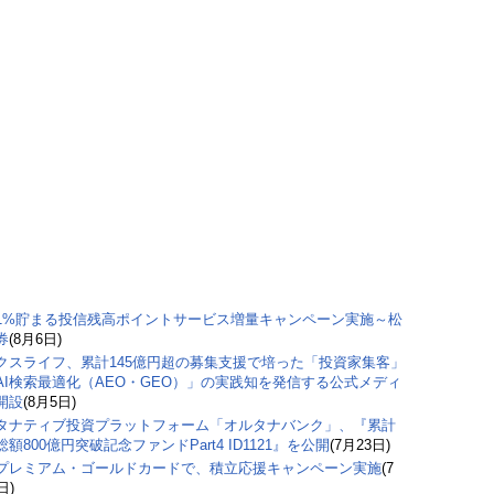
1%貯まる投信残高ポイントサービス増量キャンペーン実施～松
券
(8月6日)
クスライフ、累計145億円超の募集支援で培った「投資家集客」
AI検索最適化（AEO・GEO）」の実践知を発信する公式メディ
開設
(8月5日)
タナティブ投資プラットフォーム「オルタナバンク」、『累計
額800億円突破記念ファンドPart4 ID1121』を公開
(7月23日)
プレミアム・ゴールドカードで、積立応援キャンペーン実施
(7
日)