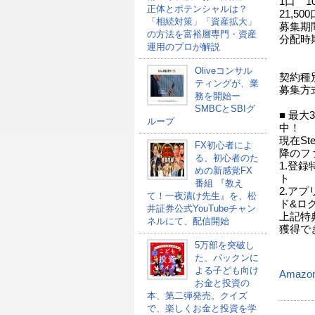
1口 10
正体とポテンシャルは？
21,500
「相続対策」「資産拡大」
募集期間
の方法を富裕層専門・資産
分配時
運用のプロが解説
(初回
2
Oliveコンサル
契約種
ティングが、業
募集方
務を開始ー
SMBCとSBIグ
■ 最
ループ
中！
現在St
FX初心者によ
降のフ
る、初心者のた
1.登録
めの新感覚FX
ト
番組 『教え
2.ア
て！一夜漬け先生』を、松
ド&ロ
井証券公式YouTubeチャン
上記特
ネルにて、配信開始
獲得で
5万部を突破し
た、パックンに
よる子ども向け
Amazo
お金と投資の
本、第二弾発売。クイズ
で、楽しくお金と投資を学