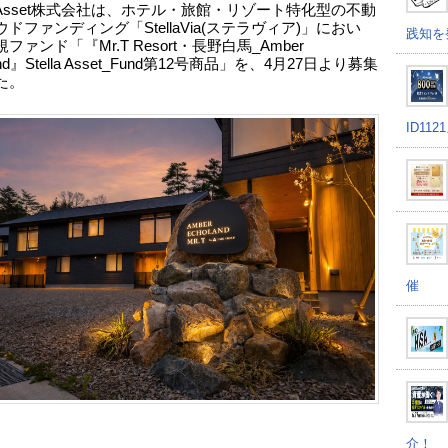
la Asset株式会社は、ホテル・旅館・リゾート特化型の不動
ドファンディング「StellaVia(ステラヴィア)」におい
践知を
ファンド「『Mr.T Resort・長野白馬_Amber
and』Stella Asset_Fund第12号商品」を、4月27日より募集
た。
ID11
催
介！