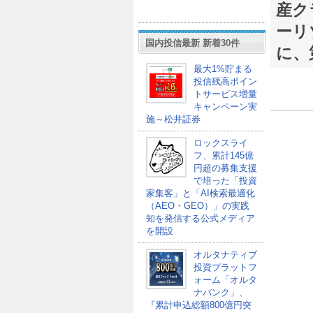
産ク
ーリ
国内投信最新 新着30件
に、
最大1%貯まる
投信残高ポイン
トサービス増量
キャンペーン実
施～松井証券
ロックスライ
フ、累計145億
円超の募集支援
で培った「投資
家集客」と「AI検索最適化
（AEO・GEO）」の実践
知を発信する公式メディア
を開設
オルタナティブ
投資プラットフ
ォーム「オルタ
ナバンク」、
『累計申込総額800億円突