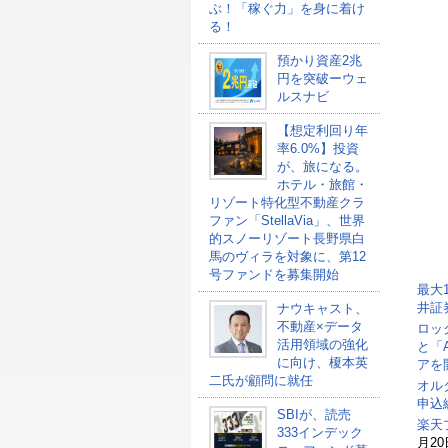
ぶ！「稼ぐ力」を身に着け
る！
預かり資産2兆
円を突破ーウェ
ルスナビ
【想定利回り年
率6.0%】投資
が、旅になる。
ホテル・旅館・
リゾート特化型不動産クラ
ファン「StellaVia」、世界
的スノーリゾート長野県白
馬のヴィラを対象に、第12
号ファンドを募集開始
最大
井証
ナウキャスト、
不動産×データ
ロッ
活用領域の強化
と「
に向け、榎本英
アを
二氏が顧問に就任
オル
申込総
SBIが、読売
楽天
333インデック
月20