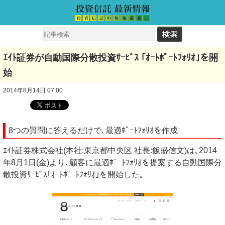
ｴｲﾄ証券が自動国際分散投資ｻｰﾋﾞｽ ｢ｵｰﾄﾎﾟｰﾄﾌｫﾘｵ｣を開
始
2014年8月14日 07:00
8つの質問に答えるだけで､最適ﾎﾟｰﾄﾌｫﾘｵを作成
ｴｲﾄ証券株式会社(本社:東京都中央区 社長:飯盛信文)は､2014
年8月1日(金)より､顧客に最適ﾎﾟｰﾄﾌｫﾘｵを提案する自動国際分
散投資ｻｰﾋﾞｽ｢ｵｰﾄﾎﾟｰﾄﾌｫﾘｵ｣を開始した｡