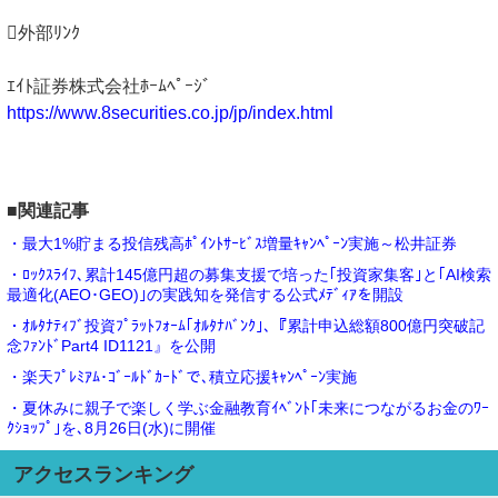
外部ﾘﾝｸ
ｴｲﾄ証券株式会社ﾎｰﾑﾍﾟｰｼﾞ
https://www.8securities.co.jp/jp/index.html
■関連記事
・最大1%貯まる投信残高ﾎﾟｲﾝﾄｻｰﾋﾞｽ増量ｷｬﾝﾍﾟｰﾝ実施～松井証券
・ﾛｯｸｽﾗｲﾌ､累計145億円超の募集支援で培った｢投資家集客｣と｢AI検索
最適化(AEO･GEO)｣の実践知を発信する公式ﾒﾃﾞｨｱを開設
・ｵﾙﾀﾅﾃｨﾌﾞ投資ﾌﾟﾗｯﾄﾌｫｰﾑ｢ｵﾙﾀﾅﾊﾞﾝｸ｣､『累計申込総額800億円突破記
念ﾌｧﾝﾄﾞPart4 ID1121』を公開
・楽天ﾌﾟﾚﾐｱﾑ･ｺﾞｰﾙﾄﾞｶｰﾄﾞで､積立応援ｷｬﾝﾍﾟｰﾝ実施
・夏休みに親子で楽しく学ぶ金融教育ｲﾍﾞﾝﾄ｢未来につながるお金のﾜｰ
ｸｼｮｯﾌﾟ｣を､8月26日(水)に開催
アクセスランキング