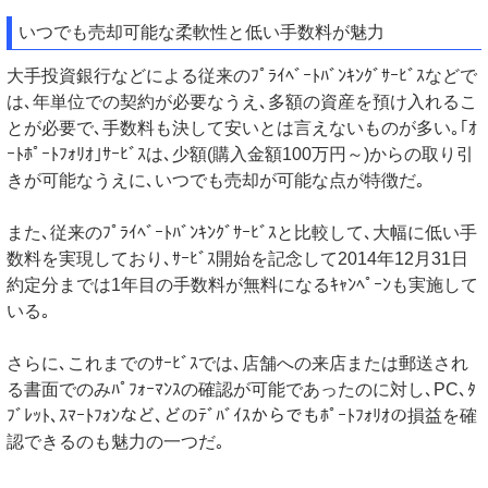
いつでも売却可能な柔軟性と低い手数料が魅力
大手投資銀行などによる従来のﾌﾟﾗｲﾍﾞｰﾄﾊﾞﾝｷﾝｸﾞｻｰﾋﾞｽなどで
は､年単位での契約が必要なうえ､多額の資産を預け入れるこ
とが必要で､手数料も決して安いとは言えないものが多い｡｢ｵ
ｰﾄﾎﾟｰﾄﾌｫﾘｵ｣ｻｰﾋﾞｽは､少額(購入金額100万円～)からの取り引
きが可能なうえに､いつでも売却が可能な点が特徴だ｡
また､従来のﾌﾟﾗｲﾍﾞｰﾄﾊﾞﾝｷﾝｸﾞｻｰﾋﾞｽと比較して､大幅に低い手
数料を実現しており､ｻｰﾋﾞｽ開始を記念して2014年12月31日
約定分までは1年目の手数料が無料になるｷｬﾝﾍﾟｰﾝも実施して
いる｡
さらに､これまでのｻｰﾋﾞｽでは､店舗への来店または郵送され
る書面でのみﾊﾟﾌｫｰﾏﾝｽの確認が可能であったのに対し､PC､ﾀ
ﾌﾞﾚｯﾄ､ｽﾏｰﾄﾌｫﾝなど､どのﾃﾞﾊﾞｲｽからでもﾎﾟｰﾄﾌｫﾘｵの損益を確
認できるのも魅力の一つだ｡