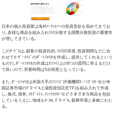
日本の個人投資家は海外ﾏｰｹｯﾄへの投資意欲を高めてきてお
り､多様な商品を組み入れﾘｽｸ分散する国際分散投資の重要性
が増してきている｡
このｻｰﾋﾞｽは､顧客の投資目的､ﾘｽｸ許容度､投資期間などに合
わせてｵｰﾀﾞｰﾒｲﾄﾞのﾎﾟｰﾄﾌｫﾘｵを作成し､提供してくれるという
ものだ｡ﾎﾟｰﾄﾌｫﾘｵの作成はｵﾝﾗｲﾝ上の8つの質問に答えるだけ
で良いので､所要時間は5分程度となっている｡
また､ﾎﾟｰﾄﾌｫﾘｵは米国大手のﾌｧﾝﾄﾞ評価機関ﾓｰﾆﾝｸﾞｽﾀｰ社が米
国証券市場のｸﾞﾛｰﾊﾞﾙ上場投資信託(ETF)を組み入れて作成
し､株式､債券､ｺﾓﾃﾞｨﾃｨ､ｲﾝﾌﾗｾｸﾀｰなどさまざまな商品を包括
しているうえに､地域もﾛｰｶﾙ､ｸﾞﾛｰﾊﾞﾙ､新興市場と多岐にわた
る｡