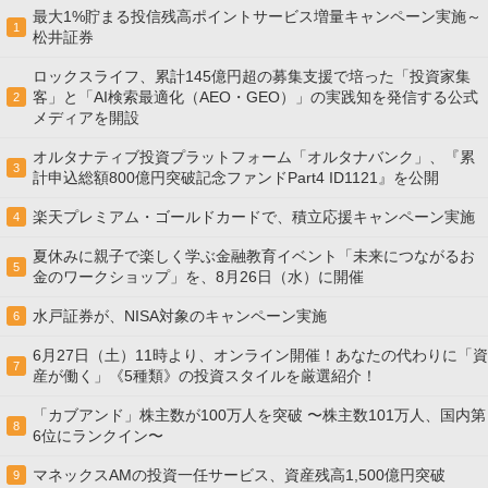
最大1%貯まる投信残高ポイントサービス増量キャンペーン実施～
1
松井証券
ロックスライフ、累計145億円超の募集支援で培った「投資家集
客」と「AI検索最適化（AEO・GEO）」の実践知を発信する公式
2
メディアを開設
オルタナティブ投資プラットフォーム「オルタナバンク」、『累
3
計申込総額800億円突破記念ファンドPart4 ID1121』を公開
楽天プレミアム・ゴールドカードで、積立応援キャンペーン実施
4
夏休みに親子で楽しく学ぶ金融教育イベント「未来につながるお
5
金のワークショップ」を、8月26日（水）に開催
水戸証券が、NISA対象のキャンペーン実施
6
6月27日（土）11時より、オンライン開催！あなたの代わりに「資
7
産が働く」《5種類》の投資スタイルを厳選紹介！
「カブアンド」株主数が100万人を突破 〜株主数101万人、国内第
8
6位にランクイン〜
マネックスAMの投資一任サービス、資産残高1,500億円突破
9