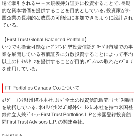
場で取引される中～大規模持分証券に投資することで､長期
的な資本増価を提供することを目的としている｡投資家が外
国企業の長期的な成長の可能性に参加できるように設計され
ている｡
【First Trust Global Balanced Portfolio】
いつでも換金可能なｵｰﾌﾟﾝｴﾝﾄﾞ型投資信託ｸﾞﾛｰﾊﾞﾙ市場での事
業を展開している有価証券に分散投資することによって平均
以上のﾄｰﾀﾙﾘﾀｰﾝを提供することが目的｡ﾊﾞﾗﾝｽの取れたｱﾌﾟﾛｰﾁ
を使用している｡
FT Portfolios Canada Co.について
ｶﾅﾀﾞ ｵﾝﾀﾘｵ州ﾄﾛﾝﾄ本社｡ｶﾅﾀﾞ全土の投資信託販売･ｻｰﾋﾞｽ機能
を統括している｡米ｲﾘﾉｲ州ｼｶｺﾞ郊外ｳｨｰﾄﾝに本社を持つ米国登
録仲立人兼ﾃﾞｨｰﾗｰFirst Trust Portfolios L.Pと米国登録投資顧
問First Trust Advisors L.P. の関連会社｡