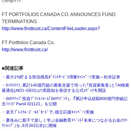
外部ﾘﾝｸ
FT PORTFOLIOS CANADA CO. ANNOUNCES FUND
TERMINATIONS
http://www.firsttrust.ca/ContentFileLoader.aspx?
FT Portfolios Canada Co.
http://www.firsttrust.ca/
■関連記事
・最大1%貯まる投信残高ﾎﾟｲﾝﾄｻｰﾋﾞｽ増量ｷｬﾝﾍﾟｰﾝ実施～松井証券
・ﾛｯｸｽﾗｲﾌ､累計145億円超の募集支援で培った｢投資家集客｣と｢AI検索
最適化(AEO･GEO)｣の実践知を発信する公式ﾒﾃﾞｨｱを開設
・ｵﾙﾀﾅﾃｨﾌﾞ投資ﾌﾟﾗｯﾄﾌｫｰﾑ｢ｵﾙﾀﾅﾊﾞﾝｸ｣､『累計申込総額800億円突破記
念ﾌｧﾝﾄﾞPart4 ID1121』を公開
・楽天ﾌﾟﾚﾐｱﾑ･ｺﾞｰﾙﾄﾞｶｰﾄﾞで､積立応援ｷｬﾝﾍﾟｰﾝ実施
・夏休みに親子で楽しく学ぶ金融教育ｲﾍﾞﾝﾄ｢未来につながるお金のﾜｰ
ｸｼｮｯﾌﾟ｣を､8月26日(水)に開催