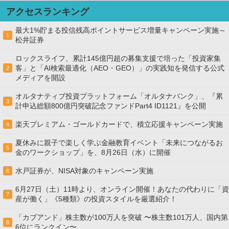
アクセスランキング
最大1%貯まる投信残高ポイントサービス増量キャンペーン実施～
1
松井証券
ロックスライフ、累計145億円超の募集支援で培った「投資家集
客」と「AI検索最適化（AEO・GEO）」の実践知を発信する公式
2
メディアを開設
オルタナティブ投資プラットフォーム「オルタナバンク」、『累
3
計申込総額800億円突破記念ファンドPart4 ID1121』を公開
楽天プレミアム・ゴールドカードで、積立応援キャンペーン実施
4
夏休みに親子で楽しく学ぶ金融教育イベント「未来につながるお
5
金のワークショップ」を、8月26日（水）に開催
水戸証券が、NISA対象のキャンペーン実施
6
6月27日（土）11時より、オンライン開催！あなたの代わりに「資
7
産が働く」《5種類》の投資スタイルを厳選紹介！
「カブアンド」株主数が100万人を突破 〜株主数101万人、国内第
8
6位にランクイン〜