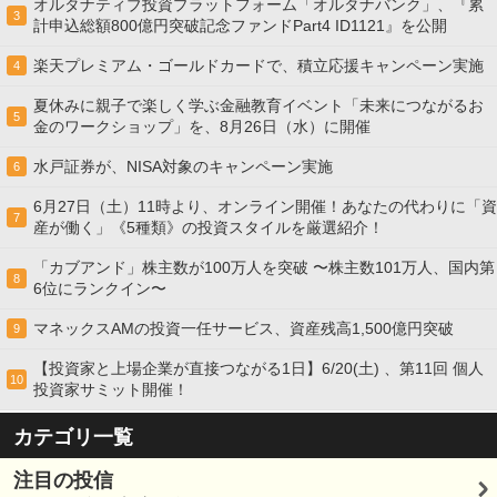
オルタナティブ投資プラットフォーム「オルタナバンク」、『累
3
計申込総額800億円突破記念ファンドPart4 ID1121』を公開
楽天プレミアム・ゴールドカードで、積立応援キャンペーン実施
4
夏休みに親子で楽しく学ぶ金融教育イベント「未来につながるお
5
金のワークショップ」を、8月26日（水）に開催
水戸証券が、NISA対象のキャンペーン実施
6
6月27日（土）11時より、オンライン開催！あなたの代わりに「資
7
産が働く」《5種類》の投資スタイルを厳選紹介！
「カブアンド」株主数が100万人を突破 〜株主数101万人、国内第
8
6位にランクイン〜
マネックスAMの投資一任サービス、資産残高1,500億円突破
9
【投資家と上場企業が直接つながる1日】6/20(土) 、第11回 個人
10
投資家サミット開催！
カテゴリ一覧
注目の投信