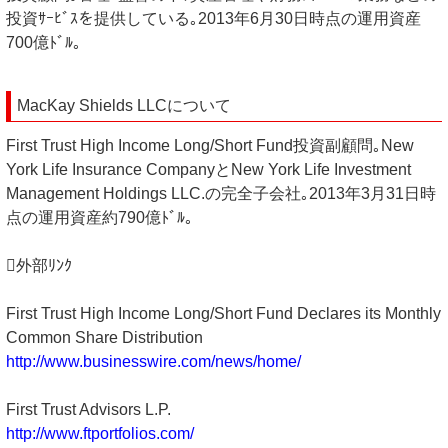
投資ｻｰﾋﾞｽを提供している｡2013年6月30日時点の運用資産
700億ﾄﾞﾙ｡
MacKay Shields LLCについて
First Trust High Income Long/Short Fund投資副顧問｡New
York Life Insurance CompanyとNew York Life Investment
Management Holdings LLC.の完全子会社｡2013年3月31日時
点の運用資産約790億ﾄﾞﾙ｡
外部ﾘﾝｸ
First Trust High Income Long/Short Fund Declares its Monthly
Common Share Distribution
http://www.businesswire.com/news/home/
First Trust Advisors L.P.
http://www.ftportfolios.com/