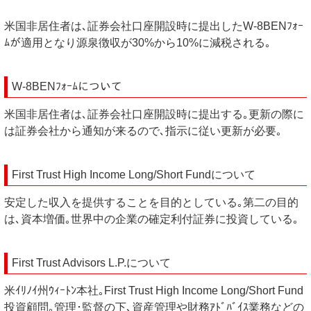
米国非居住者は､証券会社口座開設時に提出したW-8BENﾌｫｰ
ﾑが適用となり源泉徴収が30%から10%に減税される｡
W-8BENﾌｫｰﾑについて
米国非居住者は､証券会社口座開設時に提出する｡更新の際に
は証券会社から通知が来るので､指示に従い更新が必要｡
First Trust High Income Long/Short Fundについて
安定した収入を提供することを目的としている｡第二の目的
は､資本増価｡世界中の企業の確定利付証券に投資している｡
First Trust Advisors L.P.について
米ｲﾘﾉｲ州ｳｨｰﾄﾝ本社｡First Trust High Income Long/Short Fund
投資顧問｡管理･監督の下､資産管理や財務ｱﾄﾞﾊﾞｲｽ業務などの