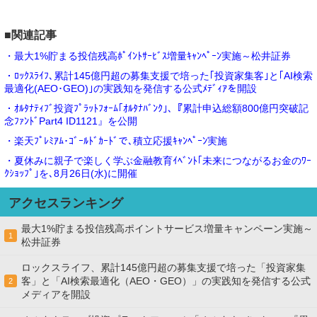
■関連記事
・最大1%貯まる投信残高ﾎﾟｲﾝﾄｻｰﾋﾞｽ増量ｷｬﾝﾍﾟｰﾝ実施～松井証券
・ﾛｯｸｽﾗｲﾌ､累計145億円超の募集支援で培った｢投資家集客｣と｢AI検索
最適化(AEO･GEO)｣の実践知を発信する公式ﾒﾃﾞｨｱを開設
・ｵﾙﾀﾅﾃｨﾌﾞ投資ﾌﾟﾗｯﾄﾌｫｰﾑ｢ｵﾙﾀﾅﾊﾞﾝｸ｣､『累計申込総額800億円突破記
念ﾌｧﾝﾄﾞPart4 ID1121』を公開
・楽天ﾌﾟﾚﾐｱﾑ･ｺﾞｰﾙﾄﾞｶｰﾄﾞで､積立応援ｷｬﾝﾍﾟｰﾝ実施
・夏休みに親子で楽しく学ぶ金融教育ｲﾍﾞﾝﾄ｢未来につながるお金のﾜｰ
ｸｼｮｯﾌﾟ｣を､8月26日(水)に開催
アクセスランキング
最大1%貯まる投信残高ポイントサービス増量キャンペーン実施～
1
松井証券
ロックスライフ、累計145億円超の募集支援で培った「投資家集
客」と「AI検索最適化（AEO・GEO）」の実践知を発信する公式
2
メディアを開設