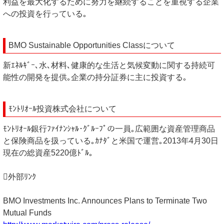
利益を最大化するために努力を継続することを重視する企業
への投資を行っている｡
BMO Sustainable Opportunities Classについて
新ｴﾈﾙｷﾞｰ､水､材料､健康的な生活と気候変動に関する持続可
能性の開発を提供｡企業の持分証券に主に投資する｡
ﾓﾝﾄﾘｵｰﾙ投資株式会社について
ﾓﾝﾄﾘｵｰﾙ銀行ﾌｧｲﾅﾝｼｬﾙ･ｸﾞﾙｰﾌﾟの一員｡広範囲な資産管理商品
と保険商品を扱っている｡ｶﾅﾀﾞと米国で運営｡2013年4月30日
現在の総資産5220億ﾄﾞﾙ｡
外部ﾘﾝｸ
BMO Investments Inc. Announces Plans to Terminate Two
Mutual Funds