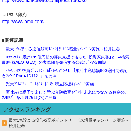
http://www.marketwire.com/press-release/
ﾓﾝﾄﾘｵｰﾙ銀行
http://www.bmo.com/
■関連記事
・最大1%貯まる投信残高ﾎﾟｲﾝﾄｻｰﾋﾞｽ増量ｷｬﾝﾍﾟｰﾝ実施～松井証券
・ﾛｯｸｽﾗｲﾌ､累計145億円超の募集支援で培った｢投資家集客｣と｢AI検索
最適化(AEO･GEO)｣の実践知を発信する公式ﾒﾃﾞｨｱを開設
・ｵﾙﾀﾅﾃｨﾌﾞ投資ﾌﾟﾗｯﾄﾌｫｰﾑ｢ｵﾙﾀﾅﾊﾞﾝｸ｣､『累計申込総額800億円突破記
念ﾌｧﾝﾄﾞPart4 ID1121』を公開
・楽天ﾌﾟﾚﾐｱﾑ･ｺﾞｰﾙﾄﾞｶｰﾄﾞで､積立応援ｷｬﾝﾍﾟｰﾝ実施
・夏休みに親子で楽しく学ぶ金融教育ｲﾍﾞﾝﾄ｢未来につながるお金のﾜｰ
ｸｼｮｯﾌﾟ｣を､8月26日(水)に開催
アクセスランキング
最大1%貯まる投信残高ポイントサービス増量キャンペーン実施～
1
松井証券