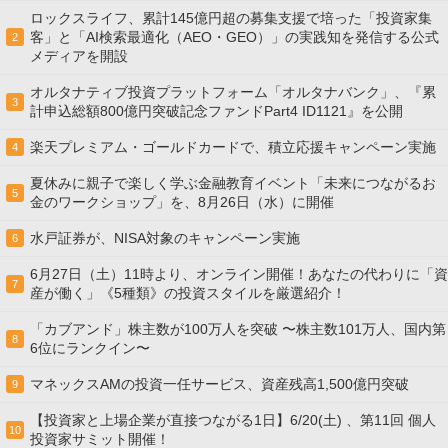
ロックスライフ、累計145億円超の募集支援で培った「投資家集
客」と「AI検索最適化（AEO・GEO）」の実践知を発信する公式
2
メディアを開設
オルタナティブ投資プラットフォーム「オルタナバンク」、『累
3
計申込総額800億円突破記念ファンドPart4 ID1121』を公開
楽天プレミアム・ゴールドカードで、積立応援キャンペーン実施
4
夏休みに親子で楽しく学ぶ金融教育イベント「未来につながるお
5
金のワークショップ」を、8月26日（水）に開催
水戸証券が、NISA対象のキャンペーン実施
6
6月27日（土）11時より、オンライン開催！あなたの代わりに「資
7
産が働く」《5種類》の投資スタイルを厳選紹介！
「カブアンド」株主数が100万人を突破 〜株主数101万人、国内第
8
6位にランクイン〜
マネックスAMの投資一任サービス、資産残高1,500億円突破
9
【投資家と上場企業が直接つながる1日】6/20(土) 、第11回 個人
10
投資家サミット開催！