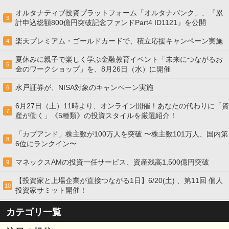
オルタナティブ投資プラットフォーム「オルタナバンク」、『累
3
計申込総額800億円突破記念ファンドPart4 ID1121』を公開
楽天プレミアム・ゴールドカードで、積立応援キャンペーン実施
4
夏休みに親子で楽しく学ぶ金融教育イベント「未来につながるお
5
金のワークショップ」を、8月26日（水）に開催
水戸証券が、NISA対象のキャンペーン実施
6
6月27日（土）11時より、オンライン開催！あなたの代わりに「資
7
産が働く」《5種類》の投資スタイルを厳選紹介！
「カブアンド」株主数が100万人を突破 〜株主数101万人、国内第
8
6位にランクイン〜
マネックスAMの投資一任サービス、資産残高1,500億円突破
9
【投資家と上場企業が直接つながる1日】6/20(土) 、第11回 個人
10
投資家サミット開催！
カテゴリ一覧