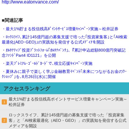
http://www.eatonvance.com/
■関連記事
・最大1%貯まる投信残高ﾎﾟｲﾝﾄｻｰﾋﾞｽ増量ｷｬﾝﾍﾟｰﾝ実施～松井証券
・ﾛｯｸｽﾗｲﾌ､累計145億円超の募集支援で培った｢投資家集客｣と｢AI検索
最適化(AEO･GEO)｣の実践知を発信する公式ﾒﾃﾞｨｱを開設
・ｵﾙﾀﾅﾃｨﾌﾞ投資ﾌﾟﾗｯﾄﾌｫｰﾑ｢ｵﾙﾀﾅﾊﾞﾝｸ｣､『累計申込総額800億円突破記
念ﾌｧﾝﾄﾞPart4 ID1121』を公開
・楽天ﾌﾟﾚﾐｱﾑ･ｺﾞｰﾙﾄﾞｶｰﾄﾞで､積立応援ｷｬﾝﾍﾟｰﾝ実施
・夏休みに親子で楽しく学ぶ金融教育ｲﾍﾞﾝﾄ｢未来につながるお金のﾜｰ
ｸｼｮｯﾌﾟ｣を､8月26日(水)に開催
アクセスランキング
最大1%貯まる投信残高ポイントサービス増量キャンペーン実施～
1
松井証券
ロックスライフ、累計145億円超の募集支援で培った「投資家集
客」と「AI検索最適化（AEO・GEO）」の実践知を発信する公式
2
メディアを開設