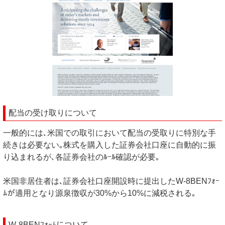
配当の受け取りについて
一般的には､米国での取引において配当の受取りに特別な手
続きは必要ない｡株式を購入した証券会社口座に自動的に振
り込まれるが､各証券会社のﾙｰﾙ確認が必要｡
米国非居住者は､証券会社口座開設時に提出したW-8BENﾌｫｰ
ﾑが適用となり源泉徴収が30%から10%に減税される｡
W-8BENﾌｫｰﾑについて