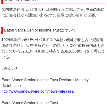
米国非居住者は､証券会社口座開設時に提出する｡更新の際に
は証券会社から通知が来るので､指示に従い更新が必要｡
Eaton Vance Senior Income Trustについて
1924年創立｡米ﾏｻﾁｭｰｾｯﾂ州ﾎﾞｽﾄﾝ本社｡米国で最も古い資産運
用会社のひとつ｡中途解約不可のｸﾛｰｽﾞﾄﾞｴﾝﾄﾞ型投資信託を運
営している｡2013年4月30日時点で資産2603億ﾄﾞﾙを管理して
いる｡
外部ﾘﾝｸ
Eaton Vance Senior Income Trust Declares Monthly
Distribution
http://www.prnewswire.com/news-releases/
Eaton Vance Senior Income Trust