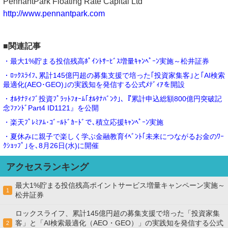
PennantPark Floating Rate Capital Ltd
http://www.pennantpark.com
■関連記事
・最大1%貯まる投信残高ﾎﾟｲﾝﾄｻｰﾋﾞｽ増量ｷｬﾝﾍﾟｰﾝ実施～松井証券
・ﾛｯｸｽﾗｲﾌ､累計145億円超の募集支援で培った｢投資家集客｣と｢AI検索
最適化(AEO･GEO)｣の実践知を発信する公式ﾒﾃﾞｨｱを開設
・ｵﾙﾀﾅﾃｨﾌﾞ投資ﾌﾟﾗｯﾄﾌｫｰﾑ｢ｵﾙﾀﾅﾊﾞﾝｸ｣､『累計申込総額800億円突破記
念ﾌｧﾝﾄﾞPart4 ID1121』を公開
・楽天ﾌﾟﾚﾐｱﾑ･ｺﾞｰﾙﾄﾞｶｰﾄﾞで､積立応援ｷｬﾝﾍﾟｰﾝ実施
・夏休みに親子で楽しく学ぶ金融教育ｲﾍﾞﾝﾄ｢未来につながるお金のﾜｰ
ｸｼｮｯﾌﾟ｣を､8月26日(水)に開催
アクセスランキング
最大1%貯まる投信残高ポイントサービス増量キャンペーン実施～
1
松井証券
ロックスライフ、累計145億円超の募集支援で培った「投資家集
客」と「AI検索最適化（AEO・GEO）」の実践知を発信する公式
2