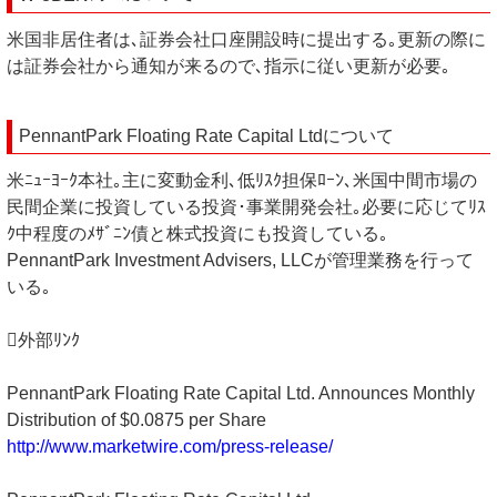
米国非居住者は､証券会社口座開設時に提出する｡更新の際に
は証券会社から通知が来るので､指示に従い更新が必要｡
PennantPark Floating Rate Capital Ltdについて
米ﾆｭｰﾖｰｸ本社｡主に変動金利､低ﾘｽｸ担保ﾛｰﾝ､米国中間市場の
民間企業に投資している投資･事業開発会社｡必要に応じてﾘｽ
ｸ中程度のﾒｻﾞﾆﾝ債と株式投資にも投資している｡
PennantPark Investment Advisers, LLCが管理業務を行って
いる｡
外部ﾘﾝｸ
PennantPark Floating Rate Capital Ltd. Announces Monthly
Distribution of $0.0875 per Share
http://www.marketwire.com/press-release/