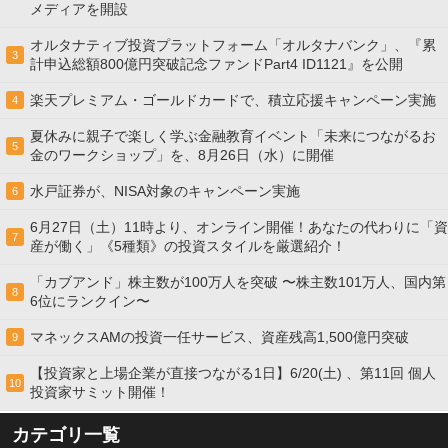
メディアを開設
オルタナティブ投資プラットフォーム「オルタナバンク」、『累
3
計申込総額800億円突破記念ファンドPart4 ID1121』を公開
楽天プレミアム・ゴールドカードで、積立応援キャンペーン実施
4
夏休みに親子で楽しく学ぶ金融教育イベント「未来につながるお
5
金のワークショップ」を、8月26日（水）に開催
水戸証券が、NISA対象のキャンペーン実施
6
6月27日（土）11時より、オンライン開催！あなたの代わりに「資
7
産が働く」《5種類》の投資スタイルを厳選紹介！
「カブアンド」株主数が100万人を突破 〜株主数101万人、国内第
8
6位にランクイン〜
マネックスAMの投資一任サービス、資産残高1,500億円突破
9
【投資家と上場企業が直接つながる1日】6/20(土) 、第11回 個人
10
投資家サミット開催！
カテゴリ一覧