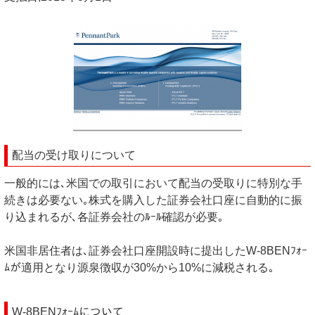
配当の受け取りについて
一般的には､米国での取引において配当の受取りに特別な手
続きは必要ない｡株式を購入した証券会社口座に自動的に振
り込まれるが､各証券会社のﾙｰﾙ確認が必要｡
米国非居住者は､証券会社口座開設時に提出したW-8BENﾌｫｰ
ﾑが適用となり源泉徴収が30%から10%に減税される｡
W-8BENﾌｫｰﾑについて