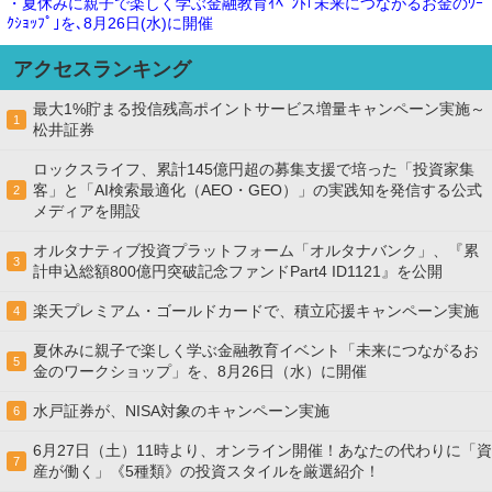
・夏休みに親子で楽しく学ぶ金融教育ｲﾍﾞﾝﾄ｢未来につながるお金のﾜｰ
ｸｼｮｯﾌﾟ｣を､8月26日(水)に開催
アクセスランキング
最大1%貯まる投信残高ポイントサービス増量キャンペーン実施～
1
松井証券
ロックスライフ、累計145億円超の募集支援で培った「投資家集
客」と「AI検索最適化（AEO・GEO）」の実践知を発信する公式
2
メディアを開設
オルタナティブ投資プラットフォーム「オルタナバンク」、『累
3
計申込総額800億円突破記念ファンドPart4 ID1121』を公開
楽天プレミアム・ゴールドカードで、積立応援キャンペーン実施
4
夏休みに親子で楽しく学ぶ金融教育イベント「未来につながるお
5
金のワークショップ」を、8月26日（水）に開催
水戸証券が、NISA対象のキャンペーン実施
6
6月27日（土）11時より、オンライン開催！あなたの代わりに「資
7
産が働く」《5種類》の投資スタイルを厳選紹介！