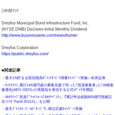
外部ﾘﾝｸ
Dreyfus Municipal Bond Infrastructure Fund, Inc.
(NYSE:DMB) Declares Initial Monthly Dividend
http://www.businesswire.com/news/home/
Dreyfus Corporation
https://public.dreyfus.com/
■関連記事
・最大1%貯まる投信残高ﾎﾟｲﾝﾄｻｰﾋﾞｽ増量ｷｬﾝﾍﾟｰﾝ実施～松井証券
・ﾛｯｸｽﾗｲﾌ､累計145億円超の募集支援で培った｢投資家集客｣と｢AI検索
最適化(AEO･GEO)｣の実践知を発信する公式ﾒﾃﾞｨｱを開設
・ｵﾙﾀﾅﾃｨﾌﾞ投資ﾌﾟﾗｯﾄﾌｫｰﾑ｢ｵﾙﾀﾅﾊﾞﾝｸ｣､『累計申込総額800億円突破記
念ﾌｧﾝﾄﾞPart4 ID1121』を公開
・楽天ﾌﾟﾚﾐｱﾑ･ｺﾞｰﾙﾄﾞｶｰﾄﾞで､積立応援ｷｬﾝﾍﾟｰﾝ実施