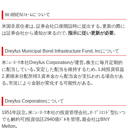
W-8BENﾌｫｰﾑについて
米国非居住者は､証券会社口座開設時に提出する｡更新の際に
は証券会社から通知が来るので､
指示に従い更新が必要
｡
Dreyfus Municipal Bond Infrastructure Fund, Incについて
米ﾆｭｰﾖｰｸ本社Dreyfus Corporationが運営｡株主に毎月定期的
に配当している｡安定した配当を維持するため､1.純投資収益
2.累積未分配所得3.資本金から配当金が支払われる場合があ
る｡市況により金額が変化する可能性がある｡
Dreyfus Corporationについて
1951年設立｡米ﾆｭｰﾖｰｸ本社の投資管理会社｡ｵｰﾌﾟﾝｴﾝﾄﾞ型(いつ
でも解約可)投資信託2940億ﾄﾞﾙを管理｡親会社はBNY
Mellon｡