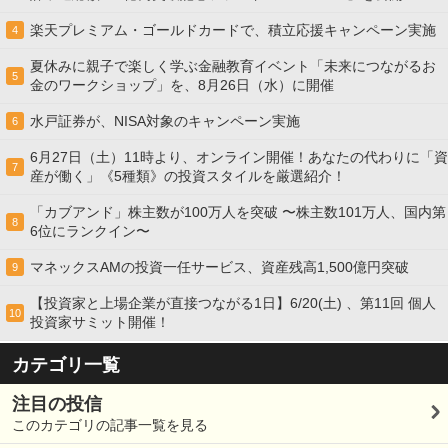
楽天プレミアム・ゴールドカードで、積立応援キャンペーン実施
4
夏休みに親子で楽しく学ぶ金融教育イベント「未来につながるお
5
金のワークショップ」を、8月26日（水）に開催
水戸証券が、NISA対象のキャンペーン実施
6
6月27日（土）11時より、オンライン開催！あなたの代わりに「資
7
産が働く」《5種類》の投資スタイルを厳選紹介！
「カブアンド」株主数が100万人を突破 〜株主数101万人、国内第
8
6位にランクイン〜
マネックスAMの投資一任サービス、資産残高1,500億円突破
9
【投資家と上場企業が直接つながる1日】6/20(土) 、第11回 個人
10
投資家サミット開催！
カテゴリ一覧
注目の投信
このカテゴリの記事一覧を見る