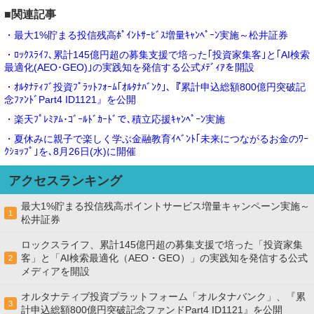
■関連記事
・最大1%貯まる投信残高ﾎﾟｲﾝﾄｻｰﾋﾞｽ増量ｷｬﾝﾍﾟｰﾝ実施～松井証券
・ﾛｯｸｽﾗｲﾌ､累計145億円超の募集支援で培った｢投資家集客｣と｢AI検索
最適化(AEO･GEO)｣の実践知を発信する公式ﾒﾃﾞｨｱを開設
・ｵﾙﾀﾅﾃｨﾌﾞ投資ﾌﾟﾗｯﾄﾌｫｰﾑ｢ｵﾙﾀﾅﾊﾞﾝｸ｣､『累計申込総額800億円突破記
念ﾌｧﾝﾄﾞPart4 ID1121』を公開
・楽天ﾌﾟﾚﾐｱﾑ･ｺﾞｰﾙﾄﾞｶｰﾄﾞで､積立応援ｷｬﾝﾍﾟｰﾝ実施
・夏休みに親子で楽しく学ぶ金融教育ｲﾍﾞﾝﾄ｢未来につながるお金のﾜｰ
ｸｼｮｯﾌﾟ｣を､8月26日(水)に開催
アクセスランキング
最大1%貯まる投信残高ポイントサービス増量キャンペーン実施～
1
松井証券
ロックスライフ、累計145億円超の募集支援で培った「投資家集
客」と「AI検索最適化（AEO・GEO）」の実践知を発信する公式
2
メディアを開設
オルタナティブ投資プラットフォーム「オルタナバンク」、『累
3
計申込総額800億円突破記念ファンドPart4 ID1121』を公開