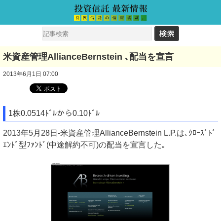
米資産管理AllianceBernstein ､配当を宣言
2013年6月1日 07:00
1株0.0514ﾄﾞﾙから0.10ﾄﾞﾙ
2013年5月28日-米資産管理AllianceBernstein L.P.は､ｸﾛｰｽﾞﾄﾞ
ｴﾝﾄﾞ型ﾌｧﾝﾄﾞ(中途解約不可)の配当を宣言した｡