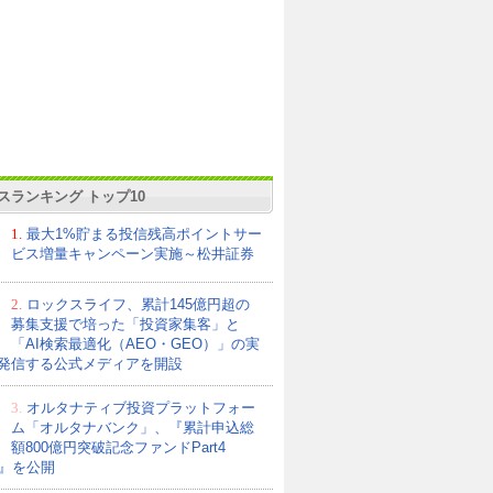
スランキング トップ10
1.
最大1%貯まる投信残高ポイントサー
ビス増量キャンペーン実施～松井証券
2.
ロックスライフ、累計145億円超の
募集支援で培った「投資家集客」と
「AI検索最適化（AEO・GEO）」の実
発信する公式メディアを開設
3.
オルタナティブ投資プラットフォー
ム「オルタナバンク」、『累計申込総
額800億円突破記念ファンドPart4
21』を公開