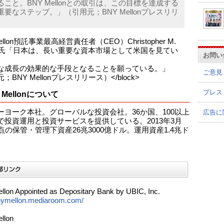
ること。BNY Mellonとの取引は、この目標を達成する
重要なステップ。」（引用元；BNY Mellonプレスリリ
）
ellon預託事業最高経営責任者（CEO）Christopher M.
rns氏「日本は、長い重要な資本市場として米国を見てい
お問い
な成長の効果的な手段となることを願っている。」
ご意見
；BNY Mellonプレスリリース）</block>
プレス
 Mellonについて
ーヨーク本社。グローバルな投資会社。36か国、100以上
広告に
で投資運用と投資サービスを提供している。2013年3月
点の保管・管理下資産26兆3000億ドル。運用資産1.4兆ド
lon Appointed as Depositary Bank by UBIC, Inc.
bnymellon.mediaroom.com/
llon