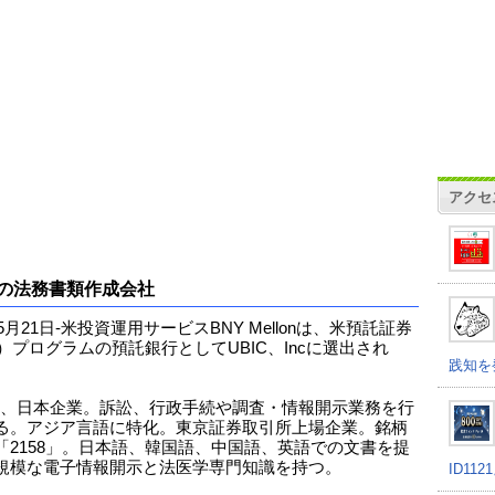
アクセ
の法務書類作成会社
年5月21日-米投資運用サービスBNY Mellonは、米預託証券
R）プログラムの預託銀行としてUBIC、Incに選出され
践知を
Cは、日本企業。訴訟、行政手続や調査・情報開示業務を行
る。アジア言語に特化。東京証券取引所上場企業。銘柄
「2158」。日本語、韓国語、中国語、英語での文書を提
規模な電子情報開示と法医学専門知識を持つ。
ID11