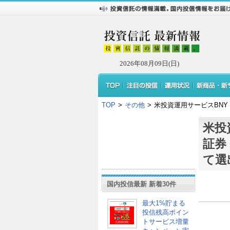
2026年08月09日(日)
TOP
>
その他
>
米投資運用サービスBNY 
米投
証券
て選
国内投信最新 新着30件
最大1%貯まる
投信残高ポイン
トサービス増量