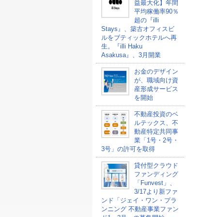
益最大化】年間
平均稼働率90％
超の『illi
Stays』、築古オフィスビ
ルをブティックホテルへ再
生。『illi Haku
Asakusa』、3月開業
お金のデザイン
が、職域向け資
産形成サービス
を開始
不動産投資のベ
ルテックス、不
動産特定共同事
業「1号・2号・
3号」の許可を取得
貸付型クラウド
ファンディング
「Funvest」、
3/17より新ファ
ンド「ジェイ・ワン・プラ
ンニング 不動産事業ファン