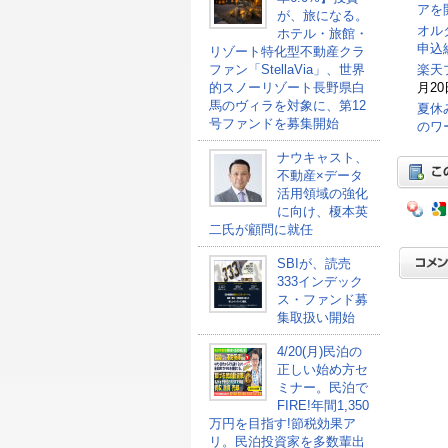
アを
が、旅になる。
オル
ホテル・旅館・
申込総
リゾート特化型不動産クラ
ファン「StellaVia」、世界
楽天
的スノーリゾート長野県白
月20
馬のヴィラを対象に、第12
夏休
号ファンドを募集開始
のワ
ナウキャスト、
不動産×データ
活用領域の強化
に向け、榎本英
二氏が顧問に就任
SBIが、読売
333インデック
ス・ファンド募
集取扱い開始
4/20(月)民泊の
正しい始め方セ
ミナー。民泊で
FIRE!年間1,350
万円を目指す!節税効果ア
リ。民泊投資家を多数輩出