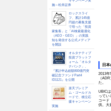
キャンペーン実
施～松井証券
ロックスライ
フ、累計145億
円超の募集支援
で培った「投資
家集客」と「AI検索最適化
（AEO・GEO）」の実践
知を発信する公式メディア
を開設
オルタナティブ
投資プラットフ
ォーム「オルタ
日本
ナバンク」、
『累計申込総額800億円突
2013
破記念ファンドPart4
（AD
ID1121』を公開
た。
楽天プレミア
UBI
ム・ゴールドカ
ってい
ードで、積立応
コード
援キャンペーン
供。大
実施