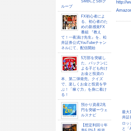
SMBCとSBIグ
http://
ループ
Amazo
FX初心者によ
る、初心者のた
めの新感覚FX
番組 『教え
て！一夜漬け先生』を、松
井証券公式YouTubeチャン
ネルにて、配信開始
5万部を突破し
た、パックンに
よる子ども向け
お金と投資の
本、第二弾発売。クイズ
で、楽しくお金と投資を学
ぶ！「稼ぐ力」を身に着け
る！
預かり資産2兆
円を突破ーウェ
最大
ルスナビ
井証
ロッ
【想定利回り年
と「
率6.0%】投資