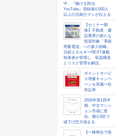
中、『稼げる民泊
YouTube』登録者4,000人
以上の元銀行マンが伝える
【セミナー開
催】不動産・建
設業界の新たな
投資対象「系統
用蓄電池」への参入戦略。
日経エネルギーNEXT連載
執筆者が登壇し、収益構造
とリスク管理を解説。
ポイントサービ
ス増量キャンペ
ーンを実施ー松
井証券
2026年第1四半
期、中古マンシ
ョン市場に変
化、都心5区で
値下げ圧力強まる
【一棟再生で収