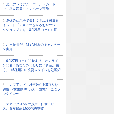
4.
楽天プレミアム・ゴールドカード
で、積立応援キャンペーン実施
5.
夏休みに親子で楽しく学ぶ金融教育
イベント「未来につながるお金のワー
クショップ」を、8月26日（水）に開
6.
水戸証券が、NISA対象のキャンペー
ン実施
7.
6月27日（土）11時より、オンライ
ン開催！あなたの代わりに「資産が働
く」《5種類》の投資スタイルを厳選紹
8.
「カブアンド」株主数が100万人を
突破 〜株主数101万人、国内第6位にラ
ンクイン〜
9.
マネックスAMの投資一任サービ
ス、資産残高1,500億円突破