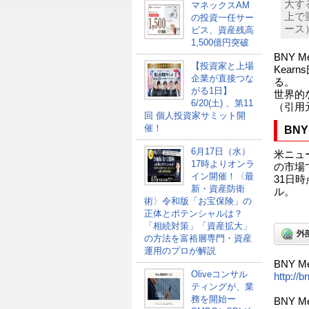
大す
マネックスAM
上で
の投資一任サー
ース
ビス、資産残高
1,500億円突破
BNY M
【投資家と上場
Kea
企業が直接つな
る。
がる1日】
世界的
6/20(土) 、第11
（引用元
回 個人投資家サミット開
催！
BNY
6月17日（水）
米ニュ
17時よりオンラ
の市場
イン開催！〈最
31日時
新・資産防衛
ル。
術〉令和版「お宝保険」の
正体とポテンシャルは？
「相続対策」「資産拡大」
の方法を富裕層専門・資産
運用のプロが解説
BNY Mel
Oliveコンサル
http://
ティングが、業
務を開始ー
BNY Me