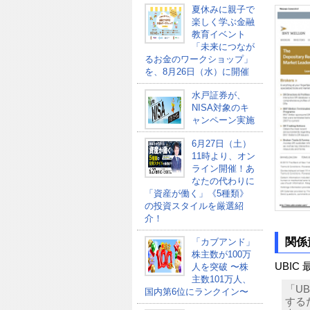
夏休みに親子で
楽しく学ぶ金融
教育イベント
「未来につなが
るお金のワークショップ」
を、8月26日（水）に開催
水戸証券が、
NISA対象のキ
ャンペーン実施
6月27日（土）
11時より、オン
ライン開催！あ
なたの代わりに
「資産が働く」《5種類》
の投資スタイルを厳選紹
介！
関係
「カブアンド」
株主数が100万
UBI
人を突破 〜株
主数101万人、
「U
国内第6位にランクイン〜
する