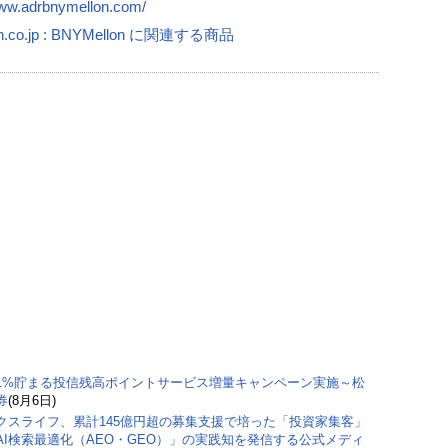
www.adrbnymellon.com/
n.co.jp : BNYMellon に関連する商品
1%貯まる投信残高ポイントサービス増量キャンペーン実施～松
券
(8月6日)
クスライフ、累計145億円超の募集支援で培った「投資家集客」
AI検索最適化（AEO・GEO）」の実践知を発信する公式メディ