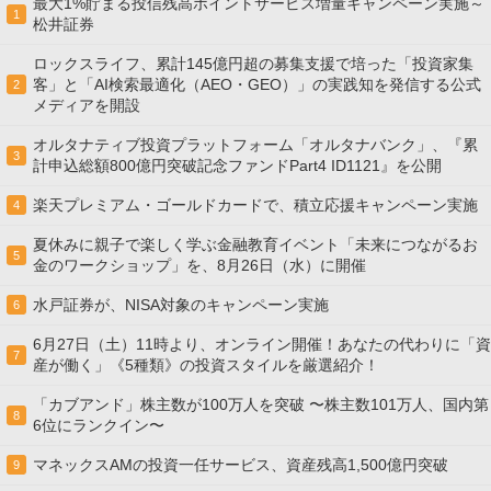
最大1%貯まる投信残高ポイントサービス増量キャンペーン実施～
1
松井証券
ロックスライフ、累計145億円超の募集支援で培った「投資家集
客」と「AI検索最適化（AEO・GEO）」の実践知を発信する公式
2
メディアを開設
オルタナティブ投資プラットフォーム「オルタナバンク」、『累
3
計申込総額800億円突破記念ファンドPart4 ID1121』を公開
楽天プレミアム・ゴールドカードで、積立応援キャンペーン実施
4
夏休みに親子で楽しく学ぶ金融教育イベント「未来につながるお
5
金のワークショップ」を、8月26日（水）に開催
水戸証券が、NISA対象のキャンペーン実施
6
6月27日（土）11時より、オンライン開催！あなたの代わりに「資
7
産が働く」《5種類》の投資スタイルを厳選紹介！
「カブアンド」株主数が100万人を突破 〜株主数101万人、国内第
8
6位にランクイン〜
マネックスAMの投資一任サービス、資産残高1,500億円突破
9