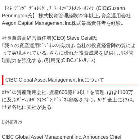
【ﾏﾈｰｼﾞﾝｸﾞ･ﾃﾞｨﾚｸﾀｰ､ﾁｰﾌ･ｲﾝﾍﾞｽﾄﾒﾝﾄ･ｵﾌｨｻｰ(CIO)Suzann
Pennington氏】 株式投資管理経験22年以上｡資産運用会社
Aegon Capital Management Inc株式最高責任者を経験｡
社長兼最高経営責任者(CEO) Steve Geist氏
｢我々の資産運用ﾋﾞｼﾞﾈｽの成功は､当社の投資経営陣の質によ
って実現されている｡さらに優れた投資成果を提供し､ﾘｽｸ管
理能力を強化する｡(引用元;CIBCﾌﾟﾚｽﾘﾘｰｽ)
CIBC Global Asset Management Incについて
ｶﾅﾀﾞの資産運用会社｡資産600億ﾄﾞﾙ以上を管理｡ほぼ1100万
に及ぶﾊﾟｰｿﾅﾙﾊﾞﾝｷﾝｸﾞとﾋﾞｼﾞﾈｽ顧客を持つ｡ ｶﾅﾀﾞ全土にｵﾌｨｽ｡
世界各地に支社がある｡
外部ﾘﾝｸ
CIBC Global Asset Management Inc. Announces Chief