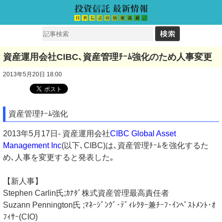
資産運用会社CIBC､資産管理ﾁｰﾑ強化のため人事変更
2013年5月20日 18:00
資産管理ﾁｰﾑ強化
2013年5月17日- 資産運用会社
CIBC Global Asset
Management Inc
(以下､CIBC)は､資産管理ﾁｰﾑを強化するた
め､人事を変更すると発表した｡
【新人事】
Stephen Carlin氏;ｶﾅﾀﾞ株式資産管理最高責任者
Suzann Pennington氏 ;ﾏﾈｰｼﾞﾝｸﾞ･ﾃﾞｨﾚｸﾀｰ兼ﾁｰﾌ･ｲﾝﾍﾞｽﾄﾒﾝﾄ･ｵ
ﾌｨｻｰ(CIO)