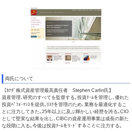
両氏について
【ｶﾅﾀﾞ株式資産管理最高責任者 Stephen Carlin氏】
資産管理､研究のすべてを監督する｡投資ﾁｰﾑを管理し､優れた
投資ﾊﾟﾌｫｰﾏﾝｽを提供｡ﾘｽｸを管理のため､業務を最適化するこ
とに注力してきた｡25年以上に及ぶ輝かしい経歴を誇る｡CIO
として堅実な結果を出し､CIBCの資産運用事業は成長の新た
な段階に入る｡今後は投資ﾁｰﾑをﾘｰﾄﾞすることに注力する｡