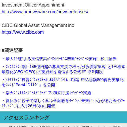
Investment Officer Appointment
http://www.prnewswire.com/news-releases/
CIBC Global Asset Management Inc
https://www.cibc.com
■関連記事
・最大1%貯まる投信残高ﾎﾟｲﾝﾄｻｰﾋﾞｽ増量ｷｬﾝﾍﾟｰﾝ実施～松井証券
・ﾛｯｸｽﾗｲﾌ､累計145億円超の募集支援で培った｢投資家集客｣と｢AI検索
最適化(AEO･GEO)｣の実践知を発信する公式ﾒﾃﾞｨｱを開設
・ｵﾙﾀﾅﾃｨﾌﾞ投資ﾌﾟﾗｯﾄﾌｫｰﾑ｢ｵﾙﾀﾅﾊﾞﾝｸ｣､『累計申込総額800億円突破記
念ﾌｧﾝﾄﾞPart4 ID1121』を公開
・楽天ﾌﾟﾚﾐｱﾑ･ｺﾞｰﾙﾄﾞｶｰﾄﾞで､積立応援ｷｬﾝﾍﾟｰﾝ実施
・夏休みに親子で楽しく学ぶ金融教育ｲﾍﾞﾝﾄ｢未来につながるお金のﾜｰ
ｸｼｮｯﾌﾟ｣を､8月26日(水)に開催
アクセスランキング