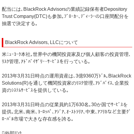
配当には､BlackRock Advisorsの業績記録保有者Depository
Trust Company(DTC)も参加｡ﾌﾞﾛｰｶｰ､ﾃﾞｨｰﾗｰの口座間配分を
抽選で決定する｡
BlackRock Advisors, LLCについて
米ﾆｭｰﾖｰｸ本社｡世界中の機関投資家及び個人顧客の投資管理､
ﾘｽｸ管理､ｱﾄﾞﾊﾞｲｻﾞﾘｰ･ｻｰﾋﾞｽを行っている｡
2013年3月31日時点の運用資産は､3億9360万ﾄﾞﾙ｡BlackRock
Solutions(R)を通して機関投資家のﾘｽｸ管理､ｱﾄﾞﾊﾞｲｽ､企業投
資のｼｽﾃﾑｻｰﾋﾞｽを提供している｡
2013年3月31日時点の従業員約1万630名｡30か国でｻｰﾋﾞｽを
提供｡北米､南米､ﾖｰﾛｯﾊﾟ､ｱｼﾞｱ､ｵｰｽﾄﾗﾘｱ､中東､ｱﾌﾘｶなど主要ｸﾞ
ﾛｰﾊﾞﾙ市場で大きな存在感を誇る｡
外部ﾘﾝｸ