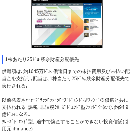
1株あたり25ﾄﾞﾙ 残余財産分配優先
償還額は､約1645万ﾄﾞﾙ｡償還日までの未払費用及び未払い配
当金を支払う｡配当は､1株当たり25ﾄﾞﾙ｡残余財産分配優先で
実行される｡
以前発表されたﾌﾞﾗｯｸﾛｯｸ･ｸﾛｰｽﾞﾄﾞｴﾝﾄﾞ型ﾌｧﾝﾄﾞの償還と共に
支払われる｡課税･非課税ｸﾛｰｽﾞﾄﾞｴﾝﾄﾞ型ﾌｧﾝﾄﾞ全体で､約94.9
億ﾄﾞﾙになる｡
ｸﾛｰｽﾞﾄﾞｴﾝﾄﾞ型,,.途中で換金することができない投資信託(引
用元;iFinance)