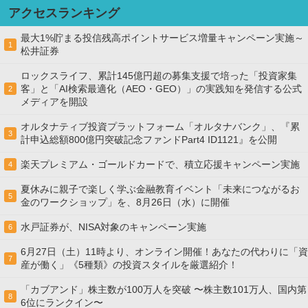
アクセスランキング
最大1%貯まる投信残高ポイントサービス増量キャンペーン実施～
1
松井証券
ロックスライフ、累計145億円超の募集支援で培った「投資家集
客」と「AI検索最適化（AEO・GEO）」の実践知を発信する公式
2
メディアを開設
オルタナティブ投資プラットフォーム「オルタナバンク」、『累
3
計申込総額800億円突破記念ファンドPart4 ID1121』を公開
楽天プレミアム・ゴールドカードで、積立応援キャンペーン実施
4
夏休みに親子で楽しく学ぶ金融教育イベント「未来につながるお
5
金のワークショップ」を、8月26日（水）に開催
水戸証券が、NISA対象のキャンペーン実施
6
6月27日（土）11時より、オンライン開催！あなたの代わりに「資
7
産が働く」《5種類》の投資スタイルを厳選紹介！
「カブアンド」株主数が100万人を突破 〜株主数101万人、国内第
8
6位にランクイン〜