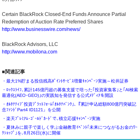
Certain BlackRock Closed-End Funds Announce Partial
Redemption of Auction Rate Preferred Shares
http://www.businesswire.com/news/
BlackRock Advisors, LLC
http://www.mobilona.com
■関連記事
・最大1%貯まる投信残高ﾎﾟｲﾝﾄｻｰﾋﾞｽ増量ｷｬﾝﾍﾟｰﾝ実施～松井証券
・ﾛｯｸｽﾗｲﾌ､累計145億円超の募集支援で培った｢投資家集客｣と｢AI検索
最適化(AEO･GEO)｣の実践知を発信する公式ﾒﾃﾞｨｱを開設
・ｵﾙﾀﾅﾃｨﾌﾞ投資ﾌﾟﾗｯﾄﾌｫｰﾑ｢ｵﾙﾀﾅﾊﾞﾝｸ｣､『累計申込総額800億円突破記
念ﾌｧﾝﾄﾞPart4 ID1121』を公開
・楽天ﾌﾟﾚﾐｱﾑ･ｺﾞｰﾙﾄﾞｶｰﾄﾞで､積立応援ｷｬﾝﾍﾟｰﾝ実施
・夏休みに親子で楽しく学ぶ金融教育ｲﾍﾞﾝﾄ｢未来につながるお金のﾜｰ
ｸｼｮｯﾌﾟ｣を､8月26日(水)に開催