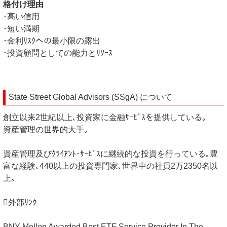
格付け理由
･高い信用
･短い満期
･金利ﾘｽｸへの最小限の露出
･投資顧問としての能力とﾘｿｰｽ
State Street Global Advisors (SSgA) について
創立以来2世紀以上､投資家に金融ｻｰﾋﾞｽを提供している｡
資産管理の世界的大手｡
資産管理及びｸﾗｲｱﾝﾄ･ｻｰﾋﾞｽに継続的な投資を行っている｡豊
富な経験､440以上の投資専門家､世界中の社員2万2350名以
上｡
外部ﾘﾝｸ
BNY Mellon Awarded Best ETF Service Provider In The