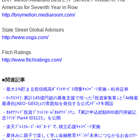
Americas for Seventh Year in Row
http://bnymellon.mediaroom.com/
State Street Global Advisors
http://www.ssga.com/
Fitch Ratings
http://www.fitchratings.com/
■関連記事
・最大1%貯まる投信残高ﾎﾟｲﾝﾄｻｰﾋﾞｽ増量ｷｬﾝﾍﾟｰﾝ実施～松井証券
・ﾛｯｸｽﾗｲﾌ､累計145億円超の募集支援で培った｢投資家集客｣と｢AI検索
最適化(AEO･GEO)｣の実践知を発信する公式ﾒﾃﾞｨｱを開設
・ｵﾙﾀﾅﾃｨﾌﾞ投資ﾌﾟﾗｯﾄﾌｫｰﾑ｢ｵﾙﾀﾅﾊﾞﾝｸ｣､『累計申込総額800億円突破記
念ﾌｧﾝﾄﾞPart4 ID1121』を公開
・楽天ﾌﾟﾚﾐｱﾑ･ｺﾞｰﾙﾄﾞｶｰﾄﾞで､積立応援ｷｬﾝﾍﾟｰﾝ実施
・夏休みに親子で楽しく学ぶ金融教育ｲﾍﾞﾝﾄ｢未来につながるお金のﾜｰ