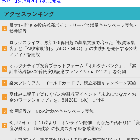
ｸｼｮｯﾌﾟ｣を､8月26日(水)に開催
アクセスランキング
最大1%貯まる投信残高ポイントサービス増量キャンペーン実施～
1
松井証券
ロックスライフ、累計145億円超の募集支援で培った「投資家集
客」と「AI検索最適化（AEO・GEO）」の実践知を発信する公式
2
メディアを開設
オルタナティブ投資プラットフォーム「オルタナバンク」、『累
3
計申込総額800億円突破記念ファンドPart4 ID1121』を公開
楽天プレミアム・ゴールドカードで、積立応援キャンペーン実施
4
夏休みに親子で楽しく学ぶ金融教育イベント「未来につながるお
5
金のワークショップ」を、8月26日（水）に開催
水戸証券が、NISA対象のキャンペーン実施
6
6月27日（土）11時より、オンライン開催！あなたの代わりに「資
7
産が働く」《5種類》の投資スタイルを厳選紹介！
「カブアンド」株主数が100万人を突破 〜株主数101万人、国内第