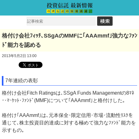
格付け会社ﾌｨｯﾁ､SSgAのMMFに｢AAAmmf｣強力なﾌｧﾝ
ﾄﾞ能力を認める
2013年5月2日 13:00
7年連続の表彰
格付け会社Fitch Ratingsは､SSgA Funds Managementの8ﾏﾈ
ｰ･ﾏｰｹｯﾄ･ﾌｧﾝﾄﾞ(MMF)について｢AAAmmf｣と格付けした｡
格付け｢AAAmmf｣は､元本保全･限定信用･市場･流動性ﾘｽｸを
通じて､株主投資目的達成に対する極めて強力なﾌｧﾝﾄﾞ能力を
示すもの｡