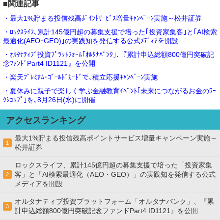
■関連記事
・最大1%貯まる投信残高ﾎﾟｲﾝﾄｻｰﾋﾞｽ増量ｷｬﾝﾍﾟｰﾝ実施～松井証券
・ﾛｯｸｽﾗｲﾌ､累計145億円超の募集支援で培った｢投資家集客｣と｢AI検索
最適化(AEO･GEO)｣の実践知を発信する公式ﾒﾃﾞｨｱを開設
・ｵﾙﾀﾅﾃｨﾌﾞ投資ﾌﾟﾗｯﾄﾌｫｰﾑ｢ｵﾙﾀﾅﾊﾞﾝｸ｣､『累計申込総額800億円突破記
念ﾌｧﾝﾄﾞPart4 ID1121』を公開
・楽天ﾌﾟﾚﾐｱﾑ･ｺﾞｰﾙﾄﾞｶｰﾄﾞで､積立応援ｷｬﾝﾍﾟｰﾝ実施
・夏休みに親子で楽しく学ぶ金融教育ｲﾍﾞﾝﾄ｢未来につながるお金のﾜｰ
ｸｼｮｯﾌﾟ｣を､8月26日(水)に開催
アクセスランキング
最大1%貯まる投信残高ポイントサービス増量キャンペーン実施～
1
松井証券
ロックスライフ、累計145億円超の募集支援で培った「投資家集
客」と「AI検索最適化（AEO・GEO）」の実践知を発信する公式
2
メディアを開設
オルタナティブ投資プラットフォーム「オルタナバンク」、『累
3
計申込総額800億円突破記念ファンドPart4 ID1121』を公開