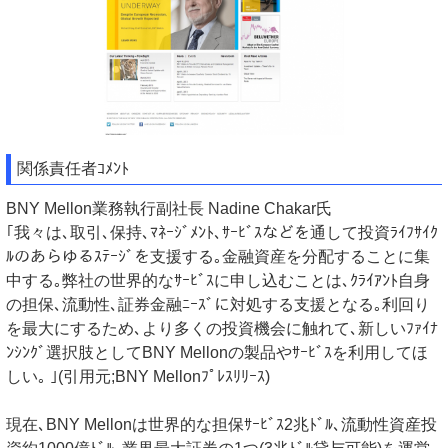
関係責任者ｺﾒﾝﾄ
BNY Mellon業務執行副社長 Nadine Chakar氏
｢我々は､取引､保持､ﾏﾈｰｼﾞﾒﾝﾄ､ｻｰﾋﾞｽなどを通して投資ﾗｲﾌｻｲｸ
ﾙのあらゆるｽﾃｰｼﾞを支援する｡金融資産を分配することに集
中する｡弊社の世界的なｻｰﾋﾞｽに申し込むことは､ｸﾗｲｱﾝﾄ自身
の担保､流動性､証券金融ﾆｰｽﾞに対処する支援となる｡利回り
を最大にするため､より多くの投資機会に触れて､新しいﾌｧｲﾅ
ﾝｼﾝｸﾞ選択肢としてBNY Mellonの製品やｻｰﾋﾞｽを利用してほ
しい｡ ｣(引用元;BNY Mellonﾌﾟﾚｽﾘﾘｰｽ)
現在､BNY Mellonは世界的な担保ｻｰﾋﾞｽ2兆ﾄﾞﾙ､流動性資産投