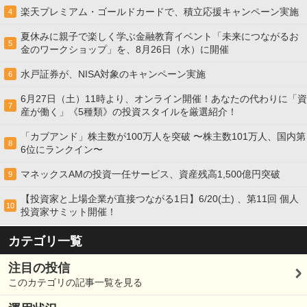
楽天プレミアム・ゴールドカードで、積立応援キャンペーン実施
4
夏休みに親子で楽しく学ぶ金融教育イベント「未来につながるお
5
金のワークショップ」を、8月26日（水）に開催
水戸証券が、NISA対象のキャンペーン実施
6
6月27日（土）11時より、オンライン開催！あなたの代わりに「資
7
産が働く」《5種類》の投資スタイルを厳選紹介！
「カブアンド」株主数が100万人を突破 〜株主数101万人、国内第
8
6位にランクイン〜
マネックスAMの投資一任サービス、資産残高1,500億円突破
9
【投資家と上場企業が直接つながる1日】6/20(土) 、第11回 個人
10
投資家サミット開催！
カテゴリ一覧
注目の投信
このカテゴリの記事一覧を見る