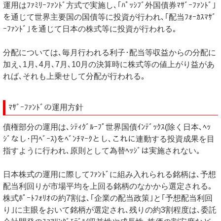
運用はﾌｧﾐﾘｰﾌｧﾝﾄﾞ方式で実施し､｢ﾊﾟｯｼﾌﾞ外国債券ﾏｻﾞｰﾌｧﾝﾄﾞ｣
を通じて世界主要国の国債等に投資が行われ､｢配当ﾌｫｰｶｽﾏｻﾞ
ｰﾌｧﾝﾄﾞ｣を通じて日本の株式等に投資が行われる｡
分配については､毎月行われる利子･配当等収益からの分配に
加え､1月､4月､7月､10月の決算時に株式等の値上がり益があ
れば､それも上乗せして分配が行われる｡
ﾏｻﾞｰﾌｧﾝﾄﾞの運用方針
債権部分の運用は､ｼﾃｨｸﾞﾙｰﾌﾟ世界国債ｲﾝﾃﾞｯｸｽ(除く日本､ﾍｯ
ｼﾞなし･円ﾍﾞｰｽ)をﾍﾞﾝﾁﾏｰｸとし､これに連動する投資成果を目
指すように行われ､原則として為替ﾍｯｼﾞは実施されない｡
日本株式の運用に際してﾌｧﾝﾄﾞに組み入れられる銘柄は､予想
配当利回りが市場平均を上回る銘柄のなかから選定される｡
株式ﾎﾟｰﾄﾌｫﾘｵの約7割は､｢企業の配当政策｣と｢予想配当利回
り｣に主眼をおいて銘柄が選定され､残りの約3割程度は､委託