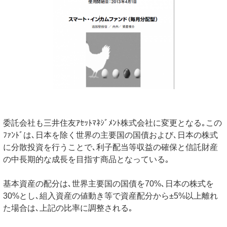
委託会社も三井住友ｱｾｯﾄﾏﾈｼﾞﾒﾝﾄ株式会社に変更となる｡この
ﾌｧﾝﾄﾞは､日本を除く世界の主要国の国債および､日本の株式
に分散投資を行うことで､利子配当等収益の確保と信託財産
の中長期的な成長を目指す商品となっている｡
基本資産の配分は､世界主要国の国債を70%､日本の株式を
30%とし､組入資産の値動き等で資産配分から±5%以上離れ
た場合は､上記の比率に調整される｡