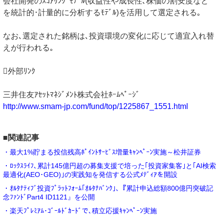
会社開発のｽｺｱﾘﾝｸﾞﾓﾃﾞﾙ(収益性や成長性､株価の割安度など
を統計的･計量的に分析するﾓﾃﾞﾙ)を活用して選定される｡
なお､選定された銘柄は､投資環境の変化に応じて適宜入れ替
えが行われる｡
外部ﾘﾝｸ
三井住友ｱｾｯﾄﾏﾈｼﾞﾒﾝﾄ株式会社ﾎｰﾑﾍﾟｰｼﾞ
http://www.smam-jp.com/fund/top/1225867_1551.html
■関連記事
・最大1%貯まる投信残高ﾎﾟｲﾝﾄｻｰﾋﾞｽ増量ｷｬﾝﾍﾟｰﾝ実施～松井証券
・ﾛｯｸｽﾗｲﾌ､累計145億円超の募集支援で培った｢投資家集客｣と｢AI検索
最適化(AEO･GEO)｣の実践知を発信する公式ﾒﾃﾞｨｱを開設
・ｵﾙﾀﾅﾃｨﾌﾞ投資ﾌﾟﾗｯﾄﾌｫｰﾑ｢ｵﾙﾀﾅﾊﾞﾝｸ｣､『累計申込総額800億円突破記
念ﾌｧﾝﾄﾞPart4 ID1121』を公開
・楽天ﾌﾟﾚﾐｱﾑ･ｺﾞｰﾙﾄﾞｶｰﾄﾞで､積立応援ｷｬﾝﾍﾟｰﾝ実施