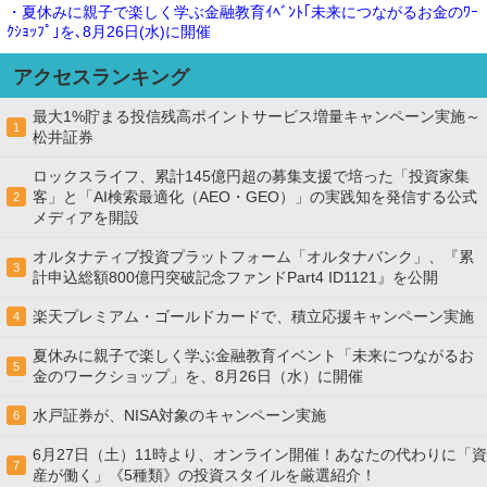
・夏休みに親子で楽しく学ぶ金融教育ｲﾍﾞﾝﾄ｢未来につながるお金のﾜｰ
ｸｼｮｯﾌﾟ｣を､8月26日(水)に開催
アクセスランキング
最大1%貯まる投信残高ポイントサービス増量キャンペーン実施～
1
松井証券
ロックスライフ、累計145億円超の募集支援で培った「投資家集
客」と「AI検索最適化（AEO・GEO）」の実践知を発信する公式
2
メディアを開設
オルタナティブ投資プラットフォーム「オルタナバンク」、『累
3
計申込総額800億円突破記念ファンドPart4 ID1121』を公開
楽天プレミアム・ゴールドカードで、積立応援キャンペーン実施
4
夏休みに親子で楽しく学ぶ金融教育イベント「未来につながるお
5
金のワークショップ」を、8月26日（水）に開催
水戸証券が、NISA対象のキャンペーン実施
6
6月27日（土）11時より、オンライン開催！あなたの代わりに「資
7
産が働く」《5種類》の投資スタイルを厳選紹介！