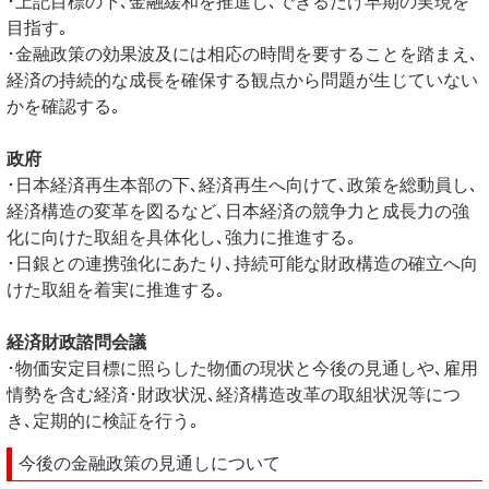
･上記目標の下､金融緩和を推進し､できるだけ早期の実現を
目指す｡
･金融政策の効果波及には相応の時間を要することを踏まえ､
経済の持続的な成長を確保する観点から問題が生じていない
かを確認する｡
政府
･日本経済再生本部の下､経済再生へ向けて､政策を総動員し､
経済構造の変革を図るなど､日本経済の競争力と成長力の強
化に向けた取組を具体化し､強力に推進する｡
･日銀との連携強化にあたり､持続可能な財政構造の確立へ向
けた取組を着実に推進する｡
経済財政諮問会議
･物価安定目標に照らした物価の現状と今後の見通しや､雇用
情勢を含む経済･財政状況､経済構造改革の取組状況等につ
き､定期的に検証を行う｡
今後の金融政策の見通しについて