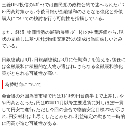
三菱UFJ投信のﾚﾎﾟｰﾄでは自民党の政権公約で述べられたﾃﾞﾌ
ﾚ･円高対策から､今後日銀が金融緩和のさらなる強化と外債
購入についての検討を行う可能性を指摘している｡
また､｢経済･物価情勢の展望(展望ﾚﾎﾟｰﾄ)｣の中間評価から､現
状の見通しに基づけば物価安定2%の達成は当面厳しいとみ
ている｡
日銀総裁は4月､日銀副総裁は3月に任期満了を迎える｡後任に
は金融緩和に積極的な人物が選ばれ､さらなる金融緩和強化
策がとられる可能性が高い｡
為替動向について
会合後の外国為替市場で円は1ﾄﾞﾙ89円台前半まで上昇し､や
や円高となった｡円は昨年11月以降主要通貨に対しほぼ一貫
して円安で進行｡ただし今回の会合で物価安定目標2%が示さ
れ､円安材料は出尽くしたとみられ､利益確定の動きで一時的
に円高が進む可能性がある｡