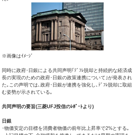
※画像はｲﾒｰｼﾞ
同時に政府･日銀による共同声明｢ﾃﾞﾌﾚ脱却と持続的な経済成
長の実現のための政府･日銀の政策連携について｣が発表され
た｡この声明では､政府･日銀が連携を強化し､ﾃﾞﾌﾚ脱却に取組
む姿勢が示されている｡
共同声明の要旨(三菱UFJ投信のﾚﾎﾟｰﾄより)
日銀
･物価安定の目標を消費者物価の前年比上昇率で2%とする｡