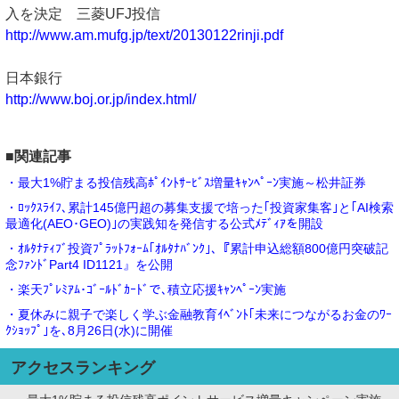
入を決定 三菱UFJ投信
http://www.am.mufg.jp/text/20130122rinji.pdf
日本銀行
http://www.boj.or.jp/index.html/
■関連記事
・最大1%貯まる投信残高ﾎﾟｲﾝﾄｻｰﾋﾞｽ増量ｷｬﾝﾍﾟｰﾝ実施～松井証券
・ﾛｯｸｽﾗｲﾌ､累計145億円超の募集支援で培った｢投資家集客｣と｢AI検索
最適化(AEO･GEO)｣の実践知を発信する公式ﾒﾃﾞｨｱを開設
・ｵﾙﾀﾅﾃｨﾌﾞ投資ﾌﾟﾗｯﾄﾌｫｰﾑ｢ｵﾙﾀﾅﾊﾞﾝｸ｣､『累計申込総額800億円突破記
念ﾌｧﾝﾄﾞPart4 ID1121』を公開
・楽天ﾌﾟﾚﾐｱﾑ･ｺﾞｰﾙﾄﾞｶｰﾄﾞで､積立応援ｷｬﾝﾍﾟｰﾝ実施
・夏休みに親子で楽しく学ぶ金融教育ｲﾍﾞﾝﾄ｢未来につながるお金のﾜｰ
ｸｼｮｯﾌﾟ｣を､8月26日(水)に開催
アクセスランキング