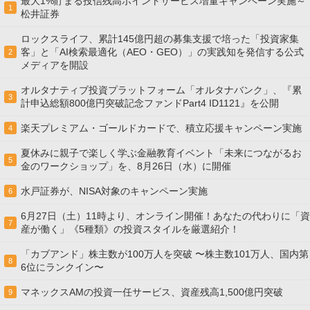
最大1%貯まる投信残高ポイントサービス増量キャンペーン実施～
1
松井証券
ロックスライフ、累計145億円超の募集支援で培った「投資家集
客」と「AI検索最適化（AEO・GEO）」の実践知を発信する公式
2
メディアを開設
オルタナティブ投資プラットフォーム「オルタナバンク」、『累
3
計申込総額800億円突破記念ファンドPart4 ID1121』を公開
楽天プレミアム・ゴールドカードで、積立応援キャンペーン実施
4
夏休みに親子で楽しく学ぶ金融教育イベント「未来につながるお
5
金のワークショップ」を、8月26日（水）に開催
水戸証券が、NISA対象のキャンペーン実施
6
6月27日（土）11時より、オンライン開催！あなたの代わりに「資
7
産が働く」《5種類》の投資スタイルを厳選紹介！
「カブアンド」株主数が100万人を突破 〜株主数101万人、国内第
8
6位にランクイン〜
マネックスAMの投資一任サービス、資産残高1,500億円突破
9