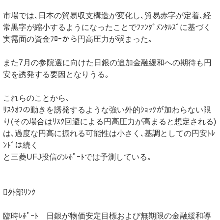
市場では､日本の貿易収支構造が変化し､貿易赤字が定着､経
常黒字が縮小するようになったことでﾌｧﾝﾀﾞﾒﾝﾀﾙｽﾞに基づく
実需面の資金ﾌﾛｰから円高圧力が弱まった｡
また7月の参院選に向けた日銀の追加金融緩和への期待も円
安を誘発する要因となりうる｡
これらのことから､
ﾘｽｸｵﾌの動きを誘発するような強い外的ｼｮｯｸが加わらない限
り(その場合はﾘｽｸ回避による円高圧力が高まると想定される)
は､過度な円高に振れる可能性は小さく､基調としての円安ﾄﾚ
ﾝﾄﾞは続く
と三菱UFJ投信のﾚﾎﾟｰﾄでは予測している｡
外部ﾘﾝｸ
臨時ﾚﾎﾟｰﾄ 日銀が物価安定目標および無期限の金融緩和導