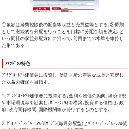
①象額は経費控除後の配当等収益と売買益等とする､②原則
として継続的な分配を行うことを目標に分配金額を決定､と
いう同社の収益分配方針に沿って､前回までの水準を維持し
た形である｡
ﾌｧﾝﾄﾞの特色
ﾌﾞﾗｼﾞﾙ･ﾚｱﾙ建債券に投資し､信託財産の着実な成長と安定し
た収益の確保を目指す｡
1､ﾌﾞﾗｼﾞﾙ･ﾚｱﾙ建債券に投資する｡金利や物価の動向､経済情勢
や市場環境等を勘案し､ﾎﾟｰﾄﾌｫﾘｵを構築｡投資する債権は､政
府､政府関係機関､国際機関等が発行するものとする｡
2､ﾀﾞｲﾜ･ﾌﾞﾗｼﾞﾙ･ﾚｱﾙ債ｵｰﾌﾟﾝ(毎月分配型)とﾀﾞｲﾜ･ﾌﾞﾗｼﾞﾙ･ﾚｱﾙ債