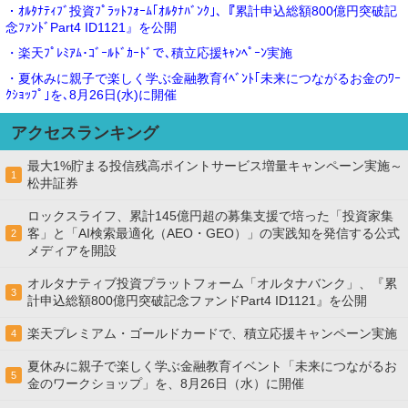
・ｵﾙﾀﾅﾃｨﾌﾞ投資ﾌﾟﾗｯﾄﾌｫｰﾑ｢ｵﾙﾀﾅﾊﾞﾝｸ｣､『累計申込総額800億円突破記
念ﾌｧﾝﾄﾞPart4 ID1121』を公開
・楽天ﾌﾟﾚﾐｱﾑ･ｺﾞｰﾙﾄﾞｶｰﾄﾞで､積立応援ｷｬﾝﾍﾟｰﾝ実施
・夏休みに親子で楽しく学ぶ金融教育ｲﾍﾞﾝﾄ｢未来につながるお金のﾜｰ
ｸｼｮｯﾌﾟ｣を､8月26日(水)に開催
アクセスランキング
最大1%貯まる投信残高ポイントサービス増量キャンペーン実施～
1
松井証券
ロックスライフ、累計145億円超の募集支援で培った「投資家集
客」と「AI検索最適化（AEO・GEO）」の実践知を発信する公式
2
メディアを開設
オルタナティブ投資プラットフォーム「オルタナバンク」、『累
3
計申込総額800億円突破記念ファンドPart4 ID1121』を公開
楽天プレミアム・ゴールドカードで、積立応援キャンペーン実施
4
夏休みに親子で楽しく学ぶ金融教育イベント「未来につながるお
5
金のワークショップ」を、8月26日（水）に開催