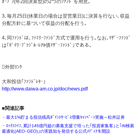
ｵｰﾌﾟﾝ(年2回決算型)の2つのﾌｧﾝﾄﾞを用意｡
3､毎月25日(休業日の場合は翌営業日)に決算を行ない､収益
分配方針に基づいて収益の分配を行う｡
4､同ﾌｧﾝﾄﾞは､ﾌｧﾐﾘｰﾌｧﾝﾄﾞ方式で運用を行う｡なお､ﾏｻﾞｰﾌｧﾝﾄﾞ
は｢ﾀﾞｲﾜ･ﾌﾞﾗｼﾞﾙ･ﾚｱﾙ債ﾏｻﾞｰﾌｧﾝﾄﾞ｣である｡
外部ﾘﾝｸ
大和投信｢ﾌｧﾝﾄﾞﾚﾀｰ｣
http://www.daiwa-am.co.jp/doc/news.pdf
■関連記事
・最大1%貯まる投信残高ﾎﾟｲﾝﾄｻｰﾋﾞｽ増量ｷｬﾝﾍﾟｰﾝ実施～松井証券
・ﾛｯｸｽﾗｲﾌ､累計145億円超の募集支援で培った｢投資家集客｣と｢AI検索
最適化(AEO･GEO)｣の実践知を発信する公式ﾒﾃﾞｨｱを開設