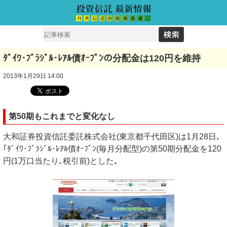
ﾀﾞｲﾜ･ﾌﾞﾗｼﾞﾙ･ﾚｱﾙ債ｵｰﾌﾟﾝの分配金は120円を維持
2013年1月29日 14:00
第50期もこれまでと変化なし
大和証券投資信託委託株式会社(東京都千代田区)は1月28日､
｢ﾀﾞｲﾜ･ﾌﾞﾗｼﾞﾙ･ﾚｱﾙ債ｵｰﾌﾟﾝ(毎月分配型)の第50期分配金を120
円(1万口当たり､税引前)とした｡