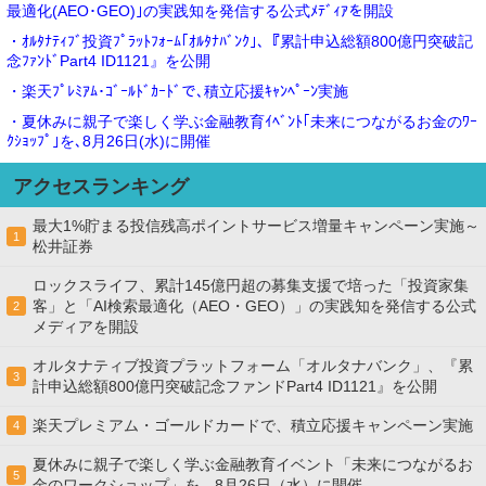
最適化(AEO･GEO)｣の実践知を発信する公式ﾒﾃﾞｨｱを開設
・ｵﾙﾀﾅﾃｨﾌﾞ投資ﾌﾟﾗｯﾄﾌｫｰﾑ｢ｵﾙﾀﾅﾊﾞﾝｸ｣､『累計申込総額800億円突破記
念ﾌｧﾝﾄﾞPart4 ID1121』を公開
・楽天ﾌﾟﾚﾐｱﾑ･ｺﾞｰﾙﾄﾞｶｰﾄﾞで､積立応援ｷｬﾝﾍﾟｰﾝ実施
・夏休みに親子で楽しく学ぶ金融教育ｲﾍﾞﾝﾄ｢未来につながるお金のﾜｰ
ｸｼｮｯﾌﾟ｣を､8月26日(水)に開催
アクセスランキング
最大1%貯まる投信残高ポイントサービス増量キャンペーン実施～
1
松井証券
ロックスライフ、累計145億円超の募集支援で培った「投資家集
客」と「AI検索最適化（AEO・GEO）」の実践知を発信する公式
2
メディアを開設
オルタナティブ投資プラットフォーム「オルタナバンク」、『累
3
計申込総額800億円突破記念ファンドPart4 ID1121』を公開
楽天プレミアム・ゴールドカードで、積立応援キャンペーン実施
4
夏休みに親子で楽しく学ぶ金融教育イベント「未来につながるお
5
金のワークショップ」を、8月26日（水）に開催