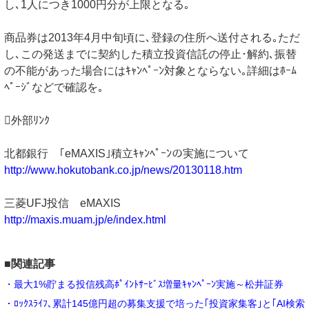
し､1人につき1000円分が上限となる｡
商品券は2013年4月中旬頃に､登録の住所へ送付される｡ただ
し､この発送までに契約した積立投資信託の停止･解約､振替
の不能があった場合にはｷｬﾝﾍﾟｰﾝ対象とならない｡詳細はﾎｰﾑ
ﾍﾟｰｼﾞなどで確認を｡
外部ﾘﾝｸ
北都銀行 ｢eMAXIS｣積立ｷｬﾝﾍﾟｰﾝの実施について
http://www.hokutobank.co.jp/news/20130118.htm
三菱UFJ投信 eMAXIS
http://maxis.muam.jp/e/index.html
■関連記事
・最大1%貯まる投信残高ﾎﾟｲﾝﾄｻｰﾋﾞｽ増量ｷｬﾝﾍﾟｰﾝ実施～松井証券
・ﾛｯｸｽﾗｲﾌ､累計145億円超の募集支援で培った｢投資家集客｣と｢AI検索