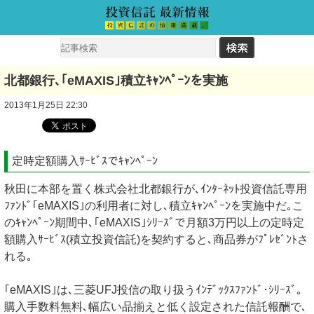
北都銀行､｢eMAXIS｣積立ｷｬﾝﾍﾟｰﾝを実施
2013年1月25日 22:30
定時定額購入ｻｰﾋﾞｽでｷｬﾝﾍﾟｰﾝ
秋田に本部を置く株式会社北都銀行が､ｲﾝﾀｰﾈｯﾄ投資信託専用
ﾌｧﾝﾄﾞ｢eMAXIS｣の利用者に対し､積立ｷｬﾝﾍﾟｰﾝを実施中だ｡こ
のｷｬﾝﾍﾟｰﾝ期間中､｢eMAXIS｣ｼﾘｰｽﾞで月額3万円以上の定時定
額購入ｻｰﾋﾞｽ(積立投資信託)を契約すると､商品券がﾌﾟﾚｾﾞﾝﾄさ
れる｡
｢eMAXIS｣は､三菱UFJ投信の取り扱うｲﾝﾃﾞｯｸｽﾌｧﾝﾄﾞ･ｼﾘｰｽﾞ｡
購入手数料無料､幅広い品揃えと低く設定された信託報酬で､