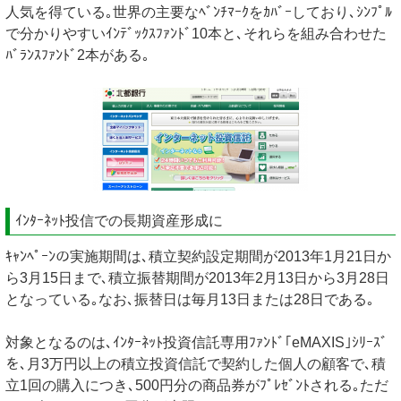
人気を得ている｡世界の主要なﾍﾞﾝﾁﾏｰｸをｶﾊﾞｰしており､ｼﾝﾌﾟﾙ
で分かりやすいｲﾝﾃﾞｯｸｽﾌｧﾝﾄﾞ10本と､それらを組み合わせた
ﾊﾞﾗﾝｽﾌｧﾝﾄﾞ2本がある｡
ｲﾝﾀｰﾈｯﾄ投信での長期資産形成に
ｷｬﾝﾍﾟｰﾝの実施期間は､積立契約設定期間が2013年1月21日か
ら3月15日まで､積立振替期間が2013年2月13日から3月28日
となっている｡なお､振替日は毎月13日または28日である｡
対象となるのは､ｲﾝﾀｰﾈｯﾄ投資信託専用ﾌｧﾝﾄﾞ｢eMAXIS｣ｼﾘｰｽﾞ
を､月3万円以上の積立投資信託で契約した個人の顧客で､積
立1回の購入につき､500円分の商品券がﾌﾟﾚｾﾞﾝﾄされる｡ただ