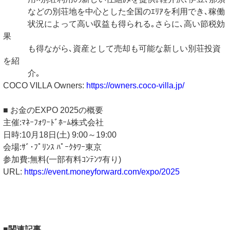
などの別荘地を中心とした全国のｴﾘｱを利用でき､稼働
状況によって高い収益も得られる｡さらに､高い節税効
果
も得ながら､資産として売却も可能な新しい別荘投資
を紹
介｡
COCO VILLA Owners:
https://owners.coco-villa.jp/
■ お金のEXPO 2025の概要
主催:ﾏﾈｰﾌｫﾜｰﾄﾞﾎｰﾑ株式会社
日時:10月18日(土) 9:00～19:00
会場:ｻﾞ･ﾌﾟﾘﾝｽ ﾊﾟｰｸﾀﾜｰ東京
参加費:無料(一部有料ｺﾝﾃﾝﾂ有り)
URL:
https://event.moneyforward.com/expo/2025
■関連記事