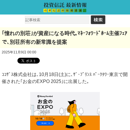
｢憧れの別荘｣が資産になる時代｡ﾏﾈｰﾌｫﾜｰﾄﾞﾎｰﾑ主催ﾌｪｱ
で､別荘所有の新常識を提案
2025年11月9日 00:00
ｺｺｻﾞｽ株式会社は､10月18日(土)に､ｻﾞ･ﾌﾟﾘﾝｽ ﾊﾟｰｸﾀﾜｰ東京で開
催された｢お金のEXPO 2025｣に出展した｡