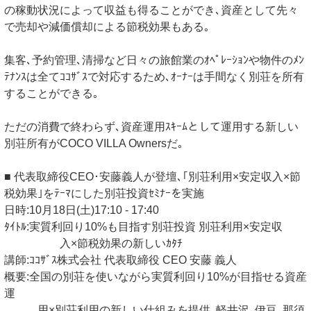
の稼動状況によって収益も得ることができ､資産として先々
で売却や減価償却による節税効果もある｡
集客､予約管理､清掃など日々の旅館業のｵﾍﾟﾚｰｼｮﾝや物件のﾒﾝ
ﾃﾅﾝｽは全てｺｺｻﾞｽで対応するため､ｵｰﾅｰは手間なく別荘を所有
することができる｡
ただの消費で終わらず､資産運用ｽｷｰﾑとして運用する新しい
別荘所有がCOCO VILLA Ownersだ｡
■ 代表取締役CEO･安藤義人が登壇､｢別荘利用×安定収入×節
税効果｣をﾃｰﾏにした別荘投資ｾﾐﾅｰを実施
日時:10月18日(土)17:10 - 17:40
ﾀｲﾄﾙ:実質利回り10%も目指す別荘投資 別荘利用×安定収
入×節税効果の新しいｶﾀﾁ
講師:ｺｺｻﾞｽ株式会社 代表取締役 CEO 安藤 義人
概要:全国の別荘を使いながら実質利回り10%が目指せる資産
運
用×別荘利用の新しい仕組みを提供｡軽井沢､伊豆､那須