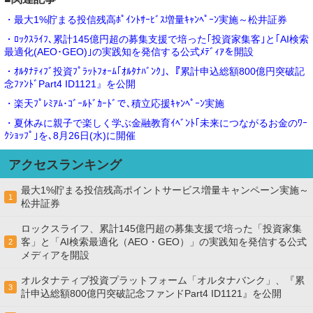
・最大1%貯まる投信残高ﾎﾟｲﾝﾄｻｰﾋﾞｽ増量ｷｬﾝﾍﾟｰﾝ実施～松井証券
・ﾛｯｸｽﾗｲﾌ､累計145億円超の募集支援で培った｢投資家集客｣と｢AI検索
最適化(AEO･GEO)｣の実践知を発信する公式ﾒﾃﾞｨｱを開設
・ｵﾙﾀﾅﾃｨﾌﾞ投資ﾌﾟﾗｯﾄﾌｫｰﾑ｢ｵﾙﾀﾅﾊﾞﾝｸ｣､『累計申込総額800億円突破記
念ﾌｧﾝﾄﾞPart4 ID1121』を公開
・楽天ﾌﾟﾚﾐｱﾑ･ｺﾞｰﾙﾄﾞｶｰﾄﾞで､積立応援ｷｬﾝﾍﾟｰﾝ実施
・夏休みに親子で楽しく学ぶ金融教育ｲﾍﾞﾝﾄ｢未来につながるお金のﾜｰ
ｸｼｮｯﾌﾟ｣を､8月26日(水)に開催
アクセスランキング
最大1%貯まる投信残高ポイントサービス増量キャンペーン実施～
1
松井証券
ロックスライフ、累計145億円超の募集支援で培った「投資家集
客」と「AI検索最適化（AEO・GEO）」の実践知を発信する公式
2
メディアを開設
オルタナティブ投資プラットフォーム「オルタナバンク」、『累
3
計申込総額800億円突破記念ファンドPart4 ID1121』を公開