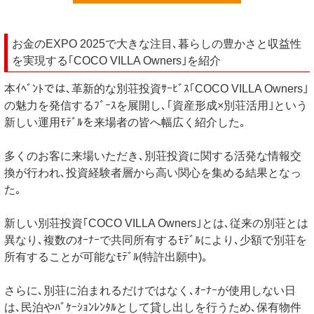
お金のEXPO 2025で大きな注目､暮らしの豊かさと収益性
を実現する｢COCO VILLA Owners｣を紹介
本ｲﾍﾞﾝﾄでは､革新的な別荘投資ｻｰﾋﾞｽ｢COCO VILLA Owners｣
の魅力を発信するﾌﾞｰｽを展開し､｢資産形成×別荘活用｣という
新しい運用ﾓﾃﾞﾙを来場者の皆へ幅広く紹介した｡
多くのお客に来場いただき､別荘投資に関する活発な情報交
換が行われ､投資経験者層から高い関心を集める結果となっ
た｡
新しい別荘投資｢COCO VILLA Owners｣とは､従来の別荘とは
異なり､複数のｵｰﾅｰで共同所有するﾓﾃﾞﾙにより､少額で別荘を
所有することが可能なﾓﾃﾞﾙ(特許出願中)｡
さらに､別荘に泊まれるだけではなく､ｵｰﾅｰが使用しない日
は､民泊やﾊﾞｹｰｼｮﾝﾚﾝﾀﾙとして貸し出しを行うため､保有物件