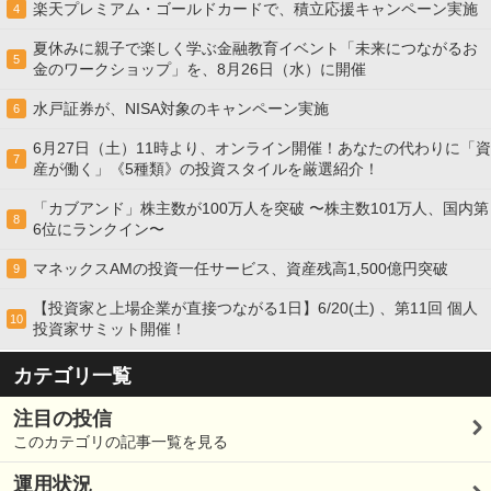
楽天プレミアム・ゴールドカードで、積立応援キャンペーン実施
4
夏休みに親子で楽しく学ぶ金融教育イベント「未来につながるお
5
金のワークショップ」を、8月26日（水）に開催
水戸証券が、NISA対象のキャンペーン実施
6
6月27日（土）11時より、オンライン開催！あなたの代わりに「資
7
産が働く」《5種類》の投資スタイルを厳選紹介！
「カブアンド」株主数が100万人を突破 〜株主数101万人、国内第
8
6位にランクイン〜
マネックスAMの投資一任サービス、資産残高1,500億円突破
9
【投資家と上場企業が直接つながる1日】6/20(土) 、第11回 個人
10
投資家サミット開催！
カテゴリ一覧
注目の投信
このカテゴリの記事一覧を見る
運用状況