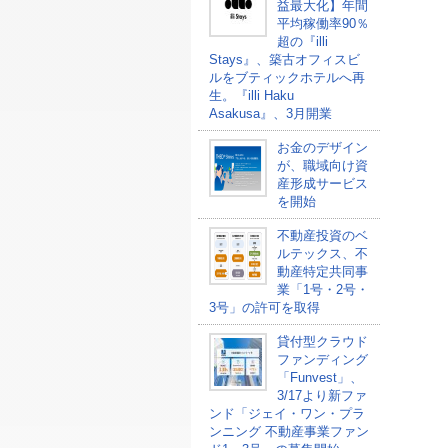
益最大化】年間
平均稼働率90％
超の『illi
Stays』、築古オフィスビ
ルをブティックホテルへ再
生。『illi Haku
Asakusa』、3月開業
お金のデザイン
が、職域向け資
産形成サービス
を開始
不動産投資のベ
ルテックス、不
動産特定共同事
業「1号・2号・
3号」の許可を取得
貸付型クラウド
ファンディング
「Funvest」、
3/17より新ファ
ンド「ジェイ・ワン・プラ
ンニング 不動産事業ファン