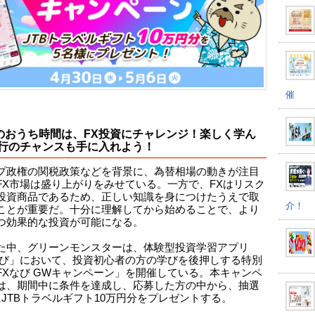
催
のおうち時間は、FX投資にチャレンジ！楽しく学ん
行のチャンスも手に入れよう！
プ政権の関税政策などを背景に、為替相場の動きが注目
FX市場は盛り上がりをみせている。一方で、FXはリスク
投資商品であるため、正しい知識を身につけたうえで取
介！
ことが重要だ。十分に理解してから始めることで、より
つ効果的な投資が可能になる。
た中、グリーンモンスターは、体験型投資学習アプリ
なび」において、投資初心者の方の学びを後押しする特別
FXなび GWキャンペーン」を開催している。本キャンペ
は、期間中に条件を達成し、応募した方の中から、抽選
にJTBトラベルギフト10万円分をプレゼントする。