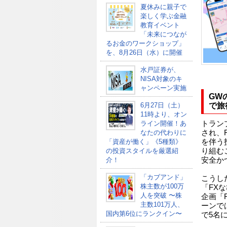
夏休みに親子で
楽しく学ぶ金融
教育イベント
「未来につなが
るお金のワークショップ」
を、8月26日（水）に開催
水戸証券が、
NISA対象のキ
ャンペーン実施
GW
6月27日（土）
で旅
11時より、オン
ライン開催！あ
トラン
なたの代わりに
され、
「資産が働く」《5種類》
を伴う
の投資スタイルを厳選紹
り組む
介！
安全か
「カブアンド」
こうし
株主数が100万
「FX
人を突破 〜株
企画「
主数101万人、
ーンで
国内第6位にランクイン〜
で5名