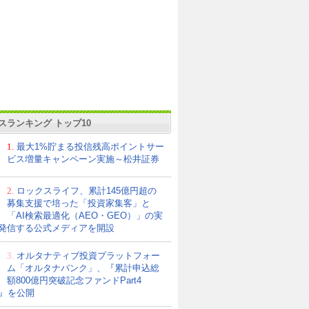
スランキング トップ10
1.
最大1%貯まる投信残高ポイントサー
ビス増量キャンペーン実施～松井証券
2.
ロックスライフ、累計145億円超の
募集支援で培った「投資家集客」と
「AI検索最適化（AEO・GEO）」の実
発信する公式メディアを開設
3.
オルタナティブ投資プラットフォー
ム「オルタナバンク」、『累計申込総
額800億円突破記念ファンドPart4
21』を公開