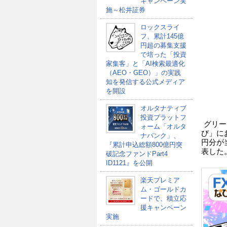
キャンペーン実
施～松井証券
ロックスライ
フ、累計145億
円超の募集支援
で培った「投資
家集客」と「AI検索最適化
（AEO・GEO）」の実践
知を発信する公式メディア
を開設
オルタナティブ
投資プラットフ
グリー
ォーム「オルタ
び」にお
ナバンク」、
円分が
『累計申込総額800億円突
表した
破記念ファンドPart4
ID1121』を公開
楽天プレミア
ム・ゴールドカ
ードで、積立応
援キャンペーン
実施