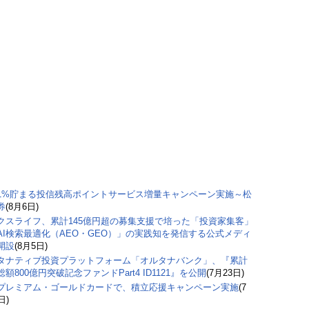
1%貯まる投信残高ポイントサービス増量キャンペーン実施～松
券
(8月6日)
クスライフ、累計145億円超の募集支援で培った「投資家集客」
AI検索最適化（AEO・GEO）」の実践知を発信する公式メディ
開設
(8月5日)
タナティブ投資プラットフォーム「オルタナバンク」、『累計
額800億円突破記念ファンドPart4 ID1121』を公開
(7月23日)
プレミアム・ゴールドカードで、積立応援キャンペーン実施
(7
日)