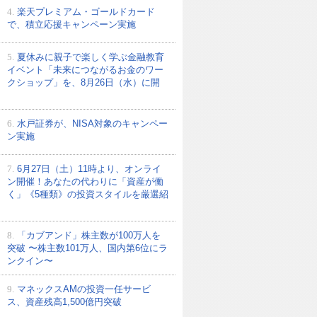
4.
楽天プレミアム・ゴールドカード
で、積立応援キャンペーン実施
5.
夏休みに親子で楽しく学ぶ金融教育
イベント「未来につながるお金のワー
クショップ」を、8月26日（水）に開
6.
水戸証券が、NISA対象のキャンペー
ン実施
7.
6月27日（土）11時より、オンライ
ン開催！あなたの代わりに「資産が働
く」《5種類》の投資スタイルを厳選紹
8.
「カブアンド」株主数が100万人を
突破 〜株主数101万人、国内第6位にラ
ンクイン〜
9.
マネックスAMの投資一任サービ
ス、資産残高1,500億円突破