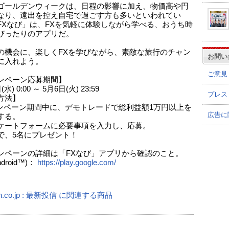
ゴールデンウィークは、日程の影響に加え、物価高や円
なり、遠出を控え自宅で過ごす方も多いといわれてい
FXなび」は、FXを気軽に体験しながら学べる、おうち時
ぴったりのアプリだ。
の機会に、楽しくFXを学びながら、素敵な旅行のチャン
お問い
に入れよう。
ご意見
ンペーン応募期間】
水) 0:00 ～ 5月6日(火) 23:59
プレス
方法】
ンペーン期間中に、デモトレードで総利益額1万円以上を
広告に
する。
ケートフォームに必要事項を入力し、応募。
で、5名にプレゼント！
ンペーンの詳細は「FXなび」アプリから確認のこと。
ndroid™)：
https://play.google.com/
n.co.jp : 最新投信 に関連する商品