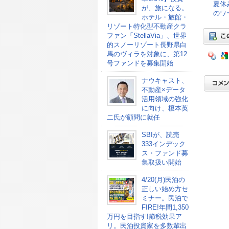
夏休
が、旅になる。
のワ
ホテル・旅館・
リゾート特化型不動産クラ
ファン「StellaVia」、世界
的スノーリゾート長野県白
馬のヴィラを対象に、第12
号ファンドを募集開始
ナウキャスト、
不動産×データ
活用領域の強化
に向け、榎本英
二氏が顧問に就任
SBIが、読売
333インデック
ス・ファンド募
集取扱い開始
4/20(月)民泊の
正しい始め方セ
ミナー。民泊で
FIRE!年間1,350
万円を目指す!節税効果ア
リ。民泊投資家を多数輩出