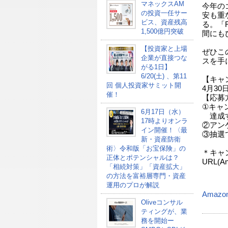
マネックスAM
今年の
の投資一任サー
安も重
ビス、資産残高
る。「
1,500億円突破
間にも
【投資家と上場
ぜひこ
企業が直接つな
スを手
がる1日】
6/20(土) 、第11
【キャ
回 個人投資家サミット開
4月30日(
催！
【応募
①キャ
6月17日（水）
達成
17時よりオンラ
②アン
イン開催！〈最
③抽選
新・資産防衛
術〉令和版「お宝保険」の
＊キャ
正体とポテンシャルは？
URL(A
「相続対策」「資産拡大」
の方法を富裕層専門・資産
運用のプロが解説
Amazo
Oliveコンサル
ティングが、業
務を開始ー