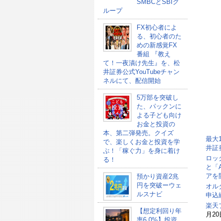
SMBCとSBIグ
ループ
FX初心者によ
る、初心者のた
めの新感覚FX
番組 『教え
て！一夜漬け先生』を、松
井証券公式YouTubeチャン
ネルにて、配信開始
5万部を突破し
た、パックンに
よる子ども向け
お金と投資の
本、第二弾発売。クイズ
最大
で、楽しくお金と投資を学
井証
ぶ！「稼ぐ力」を身に着け
ロッ
る！
と「
アを
預かり資産2兆
円を突破ーウェ
オル
ルスナビ
申込総
楽天
【想定利回り年
月20
率6.0%】投資