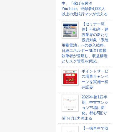
中、『稼げる民泊
YouTube』登録者4,000人
以上の元銀行マンが伝える
【セミナー開
催】不動産・建
設業界の新たな
投資対象「系統
用蓄電池」への参入戦略。
日経エネルギーNEXT連載
執筆者が登壇し、収益構造
とリスク管理を解説。
ポイントサービ
ス増量キャンペ
ーンを実施ー松
井証券
2026年第1四半
期、中古マンシ
ョン市場に変
化、都心5区で
値下げ圧力強まる
【一棟再生で収