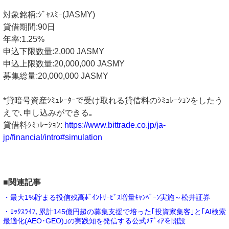
対象銘柄:ｼﾞｬｽﾐｰ(JASMY)
貸借期間:90日
年率:1.25%
申込下限数量:2,000 JASMY
申込上限数量:20,000,000 JASMY
募集総量:20,000,000 JASMY
*貸暗号資産ｼﾐｭﾚｰﾀｰで受け取れる貸借料のｼﾐｭﾚｰｼｮﾝをしたう
えで､申し込みができる｡
貸借料ｼﾐｭﾚｰｼｮﾝ:
https://www.bittrade.co.jp/ja-
jp/financial/intro#simulation
■関連記事
・最大1%貯まる投信残高ﾎﾟｲﾝﾄｻｰﾋﾞｽ増量ｷｬﾝﾍﾟｰﾝ実施～松井証券
・ﾛｯｸｽﾗｲﾌ､累計145億円超の募集支援で培った｢投資家集客｣と｢AI検索
最適化(AEO･GEO)｣の実践知を発信する公式ﾒﾃﾞｨｱを開設