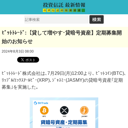
ﾋﾞｯﾄﾄﾚｰﾄﾞ:【貸して増やす･貸暗号資産】定期募集開
始のお知らせ
2024年8月3日 08:00
ﾋﾞｯﾄﾄﾚｰﾄﾞ株式会社は､7月29日(月)12:00より､ ﾋﾞｯﾄｺｲﾝ(BTC)､
ﾘｯﾌﾟﾙ/ｴｯｸｽｱｰﾙﾋﾟｰ(XRP)､ｼﾞｬｽﾐｰ(JASMY)の貸暗号資産｢定期
募集｣を実施した｡