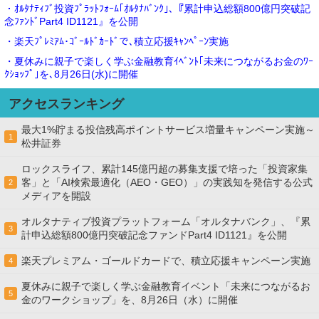
・ｵﾙﾀﾅﾃｨﾌﾞ投資ﾌﾟﾗｯﾄﾌｫｰﾑ｢ｵﾙﾀﾅﾊﾞﾝｸ｣､『累計申込総額800億円突破記
念ﾌｧﾝﾄﾞPart4 ID1121』を公開
・楽天ﾌﾟﾚﾐｱﾑ･ｺﾞｰﾙﾄﾞｶｰﾄﾞで､積立応援ｷｬﾝﾍﾟｰﾝ実施
・夏休みに親子で楽しく学ぶ金融教育ｲﾍﾞﾝﾄ｢未来につながるお金のﾜｰ
ｸｼｮｯﾌﾟ｣を､8月26日(水)に開催
アクセスランキング
最大1%貯まる投信残高ポイントサービス増量キャンペーン実施～
1
松井証券
ロックスライフ、累計145億円超の募集支援で培った「投資家集
客」と「AI検索最適化（AEO・GEO）」の実践知を発信する公式
2
メディアを開設
オルタナティブ投資プラットフォーム「オルタナバンク」、『累
3
計申込総額800億円突破記念ファンドPart4 ID1121』を公開
楽天プレミアム・ゴールドカードで、積立応援キャンペーン実施
4
夏休みに親子で楽しく学ぶ金融教育イベント「未来につながるお
5
金のワークショップ」を、8月26日（水）に開催