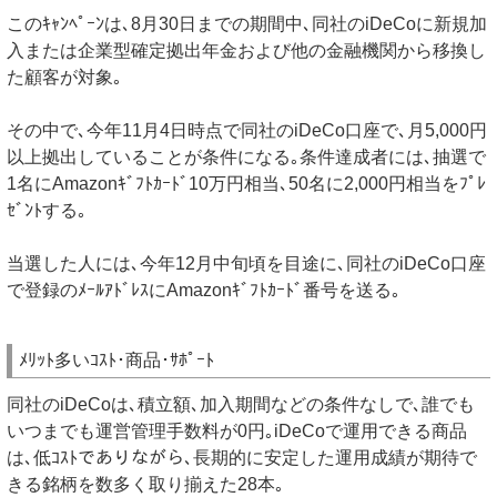
このｷｬﾝﾍﾟｰﾝは､8月30日までの期間中､同社のiDeCoに新規加
入または企業型確定拠出年金および他の金融機関から移換し
た顧客が対象｡
その中で､今年11月4日時点で同社のiDeCo口座で､月5,000円
以上拠出していることが条件になる｡条件達成者には､抽選で
1名にAmazonｷﾞﾌﾄｶｰﾄﾞ10万円相当､50名に2,000円相当をﾌﾟﾚ
ｾﾞﾝﾄする｡
当選した人には､今年12月中旬頃を目途に､同社のiDeCo口座
で登録のﾒｰﾙｱﾄﾞﾚｽにAmazonｷﾞﾌﾄｶｰﾄﾞ番号を送る｡
ﾒﾘｯﾄ多いｺｽﾄ･商品･ｻﾎﾟｰﾄ
同社のiDeCoは､積立額､加入期間などの条件なしで､誰でも
いつまでも運営管理手数料が0円｡iDeCoで運用できる商品
は､低ｺｽﾄでありながら､長期的に安定した運用成績が期待で
きる銘柄を数多く取り揃えた28本｡