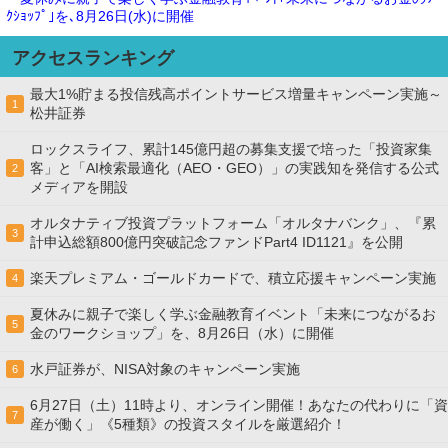
ｸｼｮｯﾌﾟ｣を､8月26日(水)に開催
アクセスランキング
最大1%貯まる投信残高ポイントサービス増量キャンペーン実施～
1
松井証券
ロックスライフ、累計145億円超の募集支援で培った「投資家集
客」と「AI検索最適化（AEO・GEO）」の実践知を発信する公式
2
メディアを開設
オルタナティブ投資プラットフォーム「オルタナバンク」、『累
3
計申込総額800億円突破記念ファンドPart4 ID1121』を公開
楽天プレミアム・ゴールドカードで、積立応援キャンペーン実施
4
夏休みに親子で楽しく学ぶ金融教育イベント「未来につながるお
5
金のワークショップ」を、8月26日（水）に開催
水戸証券が、NISA対象のキャンペーン実施
6
6月27日（土）11時より、オンライン開催！あなたの代わりに「資
7
産が働く」《5種類》の投資スタイルを厳選紹介！