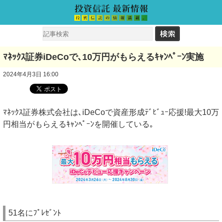
ﾏﾈｯｸｽ証券iDeCoで､10万円がもらえるｷｬﾝﾍﾟｰﾝ実施
2024年4月3日 16:00
ﾏﾈｯｸｽ証券株式会社は､iDeCoで資産形成ﾃﾞﾋﾞｭｰ応援!最大10万
円相当がもらえるｷｬﾝﾍﾟｰﾝを開催している｡
51名にﾌﾟﾚｾﾞﾝﾄ