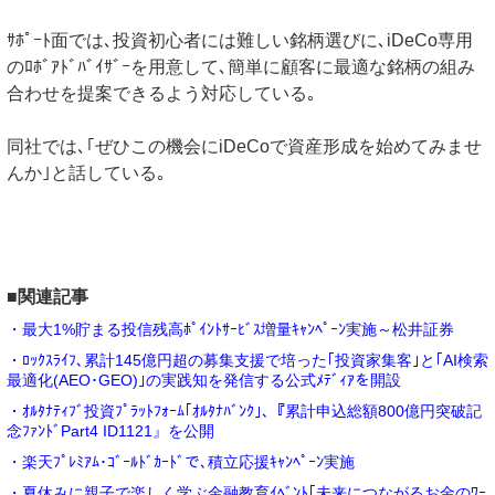
ｻﾎﾟｰﾄ面では､投資初心者には難しい銘柄選びに､iDeCo専用
のﾛﾎﾞｱﾄﾞﾊﾞｲｻﾞｰを用意して､簡単に顧客に最適な銘柄の組み
合わせを提案できるよう対応している｡
同社では､｢ぜひこの機会にiDeCoで資産形成を始めてみませ
んか｣と話している｡
■関連記事
・最大1%貯まる投信残高ﾎﾟｲﾝﾄｻｰﾋﾞｽ増量ｷｬﾝﾍﾟｰﾝ実施～松井証券
・ﾛｯｸｽﾗｲﾌ､累計145億円超の募集支援で培った｢投資家集客｣と｢AI検索
最適化(AEO･GEO)｣の実践知を発信する公式ﾒﾃﾞｨｱを開設
・ｵﾙﾀﾅﾃｨﾌﾞ投資ﾌﾟﾗｯﾄﾌｫｰﾑ｢ｵﾙﾀﾅﾊﾞﾝｸ｣､『累計申込総額800億円突破記
念ﾌｧﾝﾄﾞPart4 ID1121』を公開
・楽天ﾌﾟﾚﾐｱﾑ･ｺﾞｰﾙﾄﾞｶｰﾄﾞで､積立応援ｷｬﾝﾍﾟｰﾝ実施
・夏休みに親子で楽しく学ぶ金融教育ｲﾍﾞﾝﾄ｢未来につながるお金のﾜｰ