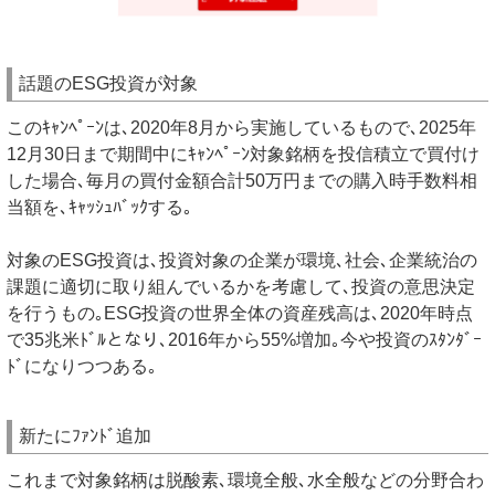
話題のESG投資が対象
このｷｬﾝﾍﾟｰﾝは､2020年8月から実施しているもので､2025年
12月30日まで期間中にｷｬﾝﾍﾟｰﾝ対象銘柄を投信積立で買付け
した場合､毎月の買付金額合計50万円までの購入時手数料相
当額を､ｷｬｯｼｭﾊﾞｯｸする｡
対象のESG投資は､投資対象の企業が環境､社会､企業統治の
課題に適切に取り組んでいるかを考慮して､投資の意思決定
を行うもの｡ESG投資の世界全体の資産残高は､2020年時点
で35兆米ﾄﾞﾙとなり､2016年から55%増加｡今や投資のｽﾀﾝﾀﾞｰ
ﾄﾞになりつつある｡
新たにﾌｧﾝﾄﾞ追加
これまで対象銘柄は脱酸素､環境全般､水全般などの分野合わ