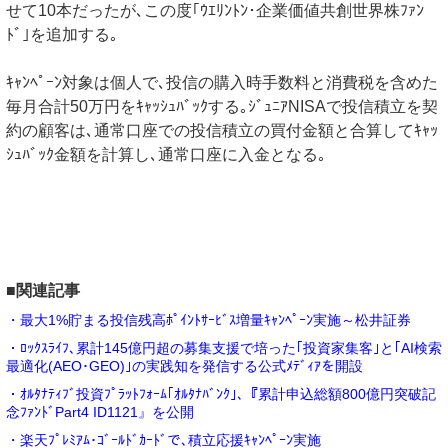
せて10本だったが､この度｢ｳｴﾘﾝﾄﾝ･企業価値共創世界株ﾌｧﾝ
ﾄﾞ｣を追加する｡
ｷｬﾝﾍﾟｰﾝ対象は個人で､投信の購入時手数料と消費税を含めた
毎月合計50万円をｷｬｯｼｭﾊﾞｯｸする｡ｼﾞｭﾆｱNISAで投信積立を契
約の顧客は､通常口座での投信積立の買付金額と合算してｷｬｯ
ｼｭﾊﾞｯｸ金額を計算し､通常口座に入金となる｡
■関連記事
・最大1%貯まる投信残高ﾎﾟｲﾝﾄｻｰﾋﾞｽ増量ｷｬﾝﾍﾟｰﾝ実施～松井証券
・ﾛｯｸｽﾗｲﾌ､累計145億円超の募集支援で培った｢投資家集客｣と｢AI検索
最適化(AEO･GEO)｣の実践知を発信する公式ﾒﾃﾞｨｱを開設
・ｵﾙﾀﾅﾃｨﾌﾞ投資ﾌﾟﾗｯﾄﾌｫｰﾑ｢ｵﾙﾀﾅﾊﾞﾝｸ｣､『累計申込総額800億円突破記
念ﾌｧﾝﾄﾞPart4 ID1121』を公開
・楽天ﾌﾟﾚﾐｱﾑ･ｺﾞｰﾙﾄﾞｶｰﾄﾞで､積立応援ｷｬﾝﾍﾟｰﾝ実施