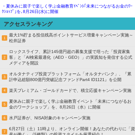
・夏休みに親子で楽しく学ぶ金融教育ｲﾍﾞﾝﾄ｢未来につながるお金のﾜｰ
ｸｼｮｯﾌﾟ｣を､8月26日(水)に開催
アクセスランキング
最大1%貯まる投信残高ポイントサービス増量キャンペーン実施～
1
松井証券
ロックスライフ、累計145億円超の募集支援で培った「投資家集
客」と「AI検索最適化（AEO・GEO）」の実践知を発信する公式
2
メディアを開設
オルタナティブ投資プラットフォーム「オルタナバンク」、『累
3
計申込総額800億円突破記念ファンドPart4 ID1121』を公開
楽天プレミアム・ゴールドカードで、積立応援キャンペーン実施
4
夏休みに親子で楽しく学ぶ金融教育イベント「未来につながるお
5
金のワークショップ」を、8月26日（水）に開催
水戸証券が、NISA対象のキャンペーン実施
6
6月27日（土）11時より、オンライン開催！あなたの代わりに「資
7
産が働く」《5種類》の投資スタイルを厳選紹介！