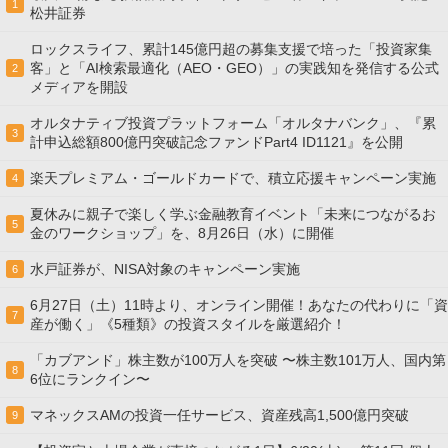
1
松井証券
ロックスライフ、累計145億円超の募集支援で培った「投資家集
客」と「AI検索最適化（AEO・GEO）」の実践知を発信する公式
2
メディアを開設
オルタナティブ投資プラットフォーム「オルタナバンク」、『累
3
計申込総額800億円突破記念ファンドPart4 ID1121』を公開
楽天プレミアム・ゴールドカードで、積立応援キャンペーン実施
4
夏休みに親子で楽しく学ぶ金融教育イベント「未来につながるお
5
金のワークショップ」を、8月26日（水）に開催
水戸証券が、NISA対象のキャンペーン実施
6
6月27日（土）11時より、オンライン開催！あなたの代わりに「資
7
産が働く」《5種類》の投資スタイルを厳選紹介！
「カブアンド」株主数が100万人を突破 〜株主数101万人、国内第
8
6位にランクイン〜
マネックスAMの投資一任サービス、資産残高1,500億円突破
9