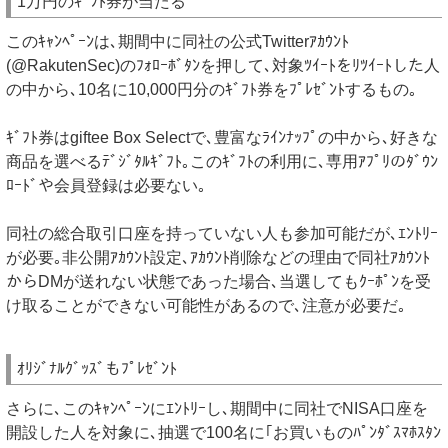
1万円のｷﾞﾌﾄ券が当たる
このｷｬﾝﾍﾟｰﾝは､期間中に同社の公式Twitterｱｶｳﾝﾄ
(@RakutenSec)のﾌｫﾛｰﾎﾞﾀﾝを押して､対象ﾂｲｰﾄをﾘﾂｲｰﾄした人
の中から､10名に10,000円分のｷﾞﾌﾄ券をﾌﾟﾚｾﾞﾝﾄするもの｡
ｷﾞﾌﾄ券はgiftee Box Selectで､豊富なﾗｲﾝﾅｯﾌﾟの中から､好きな
商品を選べるﾃﾞｼﾞﾀﾙｷﾞﾌﾄ｡このｷﾞﾌﾄの利用に､専用ｱﾌﾟﾘのﾀﾞｳﾝ
ﾛｰﾄﾞや会員登録は必要ない｡
同社の総合取引口座を持っていない人も参加可能だが､ｴﾝﾄﾘｰ
が必要｡非公開ｱｶｳﾝﾄ設定､ｱｶｳﾝﾄ削除などの理由で同社ｱｶｳﾝﾄ
からDMが送れない状態であった場合､当選してもｸｰﾎﾟﾝを受
け取ることができない可能性があるので､注意が必要だ｡
ｵﾘｼﾞﾅﾙｸﾞｯｽﾞもﾌﾟﾚｾﾞﾝﾄ
さらに､このｷｬﾝﾍﾟｰﾝにｴﾝﾄﾘｰし､期間中に同社でNISA口座を
開設した人を対象に､抽選で100名に｢お買いものﾊﾟﾝﾀﾞｽﾏﾎｽﾀﾝ