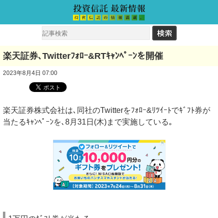
楽天証券､Twitterﾌｫﾛｰ&RTｷｬﾝﾍﾟｰﾝを開催
2023年8月4日 07:00
楽天証券株式会社は､同社のTwitterをﾌｫﾛｰ&ﾘﾂｲｰﾄでｷﾞﾌﾄ券が
当たるｷｬﾝﾍﾟｰﾝを､8月31日(木)まで実施している｡