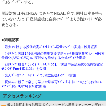
ﾄﾞ｣をﾌﾟﾚｾﾞﾝﾄする｡
開設対象口座はNISA･つみたてNISA口座で､同社口座を持っ
ていない人は､口座開設後に自身のﾍﾟｰｼﾞより別途ｴﾝﾄﾘｰが必
要となる｡
■関連記事
・最大1%貯まる投信残高ﾎﾟｲﾝﾄｻｰﾋﾞｽ増量ｷｬﾝﾍﾟｰﾝ実施～松井証券
・ﾛｯｸｽﾗｲﾌ､累計145億円超の募集支援で培った｢投資家集客｣と｢AI検索
最適化(AEO･GEO)｣の実践知を発信する公式ﾒﾃﾞｨｱを開設
・ｵﾙﾀﾅﾃｨﾌﾞ投資ﾌﾟﾗｯﾄﾌｫｰﾑ｢ｵﾙﾀﾅﾊﾞﾝｸ｣､『累計申込総額800億円突破記
念ﾌｧﾝﾄﾞPart4 ID1121』を公開
・楽天ﾌﾟﾚﾐｱﾑ･ｺﾞｰﾙﾄﾞｶｰﾄﾞで､積立応援ｷｬﾝﾍﾟｰﾝ実施
・夏休みに親子で楽しく学ぶ金融教育ｲﾍﾞﾝﾄ｢未来につながるお金のﾜｰ
ｸｼｮｯﾌﾟ｣を､8月26日(水)に開催
アクセスランキング
最大1%貯まる投信残高ポイントサービス増量キャンペーン実施～