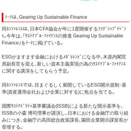
ﾃｰﾏは､Gearing Up Sustainable Finance
同ｶﾝﾌｧﾚﾝｽは､日本CFA協会が年に1度開催するﾌﾗｸﾞｼｯﾌﾟｲﾍﾞﾝ
ﾄ｡今年は､｢ｻｽﾃﾅﾌﾞﾙ･ﾌｧｲﾅﾝｽの推進 Gearing Up Sustainable
Finance｣をﾃｰﾏに掲げている｡
ESGがますます金融におけるﾒｶﾞﾄﾚﾝﾄﾞになる中､木原内閣官
房副長官を迎え､新しい資本主義実現の為のｻｽﾃﾅﾌﾞﾙ･ﾌｧｲﾅﾝｽ
に関する講演をしてもらう予定｡
同ｶﾝﾌｧﾚﾝｽでは､目まぐるしく展開しているESG開示規制･基
準(資産運用会社および企業に対する)に焦点を当てる｡
国際ｻｽﾃﾅﾋﾞﾘﾃｨ基準審議会(ISSB)による新たな開示基準を､
ISSBの小森 博司理事が講演し､日本における金融庁の取り組
みにつき､金融庁の高田総合政策課長､園田企業開示課室長が
登壇する｡