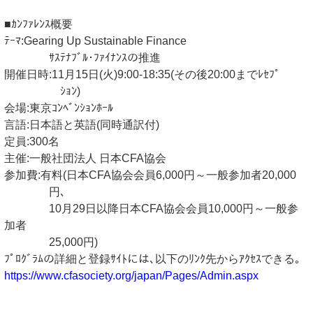
■ｶﾝﾌｧﾚﾝｽ概要
ﾃｰﾏ:Gearing Up Sustainable Finance
ｻｽﾃﾅﾌﾞﾙ･ﾌｧｲﾅﾝｽの推進
開催日時:11月15日(火)9:00-18:35(その後20:00までﾚｾﾌﾟ
ｼｮﾝ)
会場:東京ｺﾝﾍﾞﾝｼｮﾝﾎｰﾙ
言語:日本語と英語(同時通訳付)
定員:300名
主催:一般社団法人 日本CFA協会
参加費:有料(日本CFA協会会員6,000円～一般参加者20,000
円､
10月29日以降日本CFA協会会員10,000円～一般参
加者
25,000円)
ﾌﾟﾛｸﾞﾗﾑの詳細と登録ｻｲﾄには､以下のﾘﾝｸ先からｱｸｾｽできる｡
https://www.cfasociety.org/japan/Pages/Admin.aspx