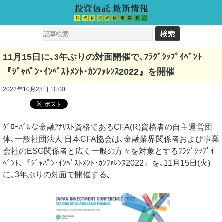
11月15日に､3年ぶりの対面開催で､ﾌﾗｸﾞｼｯﾌﾟｲﾍﾞﾝﾄ
『ｼﾞｬﾊﾟﾝ･ｲﾝﾍﾞｽﾄﾒﾝﾄ･ｶﾝﾌｧﾚﾝｽ2022』を開催
2022年10月28日 10:00
ｸﾞﾛｰﾊﾞﾙな金融ｱﾅﾘｽﾄ資格であるCFA(R)資格者の自主運営団
体､一般社団法人 日本CFA協会は､金融業界関係者および事業
会社のESG関係者と広く一般の方々を対象とするﾌﾗｸﾞｼｯﾌﾟｲ
ﾍﾞﾝﾄ､『ｼﾞｬﾊﾟﾝ･ｲﾝﾍﾞｽﾄﾒﾝﾄ･ｶﾝﾌｧﾚﾝｽ2022』を､11月15日(火)
に､3年ぶりの対面で開催する｡