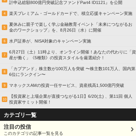
計申込総額800億円突破記念ファンドPart4 ID1121』を公開
楽天プレミアム・ゴールドカードで、積立応援キャンペーン実施
4
夏休みに親子で楽しく学ぶ金融教育イベント「未来につながるお
5
金のワークショップ」を、8月26日（水）に開催
水戸証券が、NISA対象のキャンペーン実施
6
6月27日（土）11時より、オンライン開催！あなたの代わりに「資
7
産が働く」《5種類》の投資スタイルを厳選紹介！
「カブアンド」株主数が100万人を突破 〜株主数101万人、国内第
8
6位にランクイン〜
マネックスAMの投資一任サービス、資産残高1,500億円突破
9
【投資家と上場企業が直接つながる1日】6/20(土) 、第11回 個人
10
投資家サミット開催！
カテゴリ一覧
注目の投信
このカテゴリの記事一覧を見る