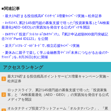
■関連記事
・最大1%貯まる投信残高ﾎﾟｲﾝﾄｻｰﾋﾞｽ増量ｷｬﾝﾍﾟｰﾝ実施～松井証券
・ﾛｯｸｽﾗｲﾌ､累計145億円超の募集支援で培った｢投資家集客｣と｢AI検索
最適化(AEO･GEO)｣の実践知を発信する公式ﾒﾃﾞｨｱを開設
・ｵﾙﾀﾅﾃｨﾌﾞ投資ﾌﾟﾗｯﾄﾌｫｰﾑ｢ｵﾙﾀﾅﾊﾞﾝｸ｣､『累計申込総額800億円突破記
念ﾌｧﾝﾄﾞPart4 ID1121』を公開
・楽天ﾌﾟﾚﾐｱﾑ･ｺﾞｰﾙﾄﾞｶｰﾄﾞで､積立応援ｷｬﾝﾍﾟｰﾝ実施
・夏休みに親子で楽しく学ぶ金融教育ｲﾍﾞﾝﾄ｢未来につながるお金のﾜｰ
ｸｼｮｯﾌﾟ｣を､8月26日(水)に開催
アクセスランキング
最大1%貯まる投信残高ポイントサービス増量キャンペーン実施～
1
松井証券
ロックスライフ、累計145億円超の募集支援で培った「投資家集
客」と「AI検索最適化（AEO・GEO）」の実践知を発信する公式
2
メディアを開設
オルタナティブ投資プラットフォーム「オルタナバンク」、『累
3