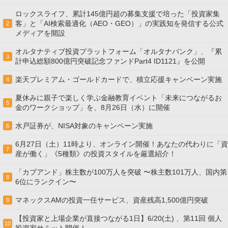
ロックスライフ、累計145億円超の募集支援で培った「投資家集
客」と「AI検索最適化（AEO・GEO）」の実践知を発信する公式
2
メディアを開設
オルタナティブ投資プラットフォーム「オルタナバンク」、『累
3
計申込総額800億円突破記念ファンドPart4 ID1121』を公開
楽天プレミアム・ゴールドカードで、積立応援キャンペーン実施
4
夏休みに親子で楽しく学ぶ金融教育イベント「未来につながるお
5
金のワークショップ」を、8月26日（水）に開催
水戸証券が、NISA対象のキャンペーン実施
6
6月27日（土）11時より、オンライン開催！あなたの代わりに「資
7
産が働く」《5種類》の投資スタイルを厳選紹介！
「カブアンド」株主数が100万人を突破 〜株主数101万人、国内第
8
6位にランクイン〜
マネックスAMの投資一任サービス、資産残高1,500億円突破
9
【投資家と上場企業が直接つながる1日】6/20(土) 、第11回 個人
10
投資家サミット開催！