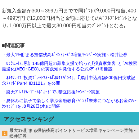
新規入金額が300～399万円までで同ｷﾞﾌﾄが9,000円相当､400
～499万円で12,000円相当と金額に応じてのｷﾞﾌﾄﾌﾟﾚｾﾞﾝﾄとな
り､1,000万円以上で最大30,000円相当のﾌﾟﾚｾﾞﾝﾄとなる｡
■関連記事
・最大1%貯まる投信残高ﾎﾟｲﾝﾄｻｰﾋﾞｽ増量ｷｬﾝﾍﾟｰﾝ実施～松井証券
・ﾛｯｸｽﾗｲﾌ､累計145億円超の募集支援で培った｢投資家集客｣と｢AI検索
最適化(AEO･GEO)｣の実践知を発信する公式ﾒﾃﾞｨｱを開設
・ｵﾙﾀﾅﾃｨﾌﾞ投資ﾌﾟﾗｯﾄﾌｫｰﾑ｢ｵﾙﾀﾅﾊﾞﾝｸ｣､『累計申込総額800億円突破記
念ﾌｧﾝﾄﾞPart4 ID1121』を公開
・楽天ﾌﾟﾚﾐｱﾑ･ｺﾞｰﾙﾄﾞｶｰﾄﾞで､積立応援ｷｬﾝﾍﾟｰﾝ実施
・夏休みに親子で楽しく学ぶ金融教育ｲﾍﾞﾝﾄ｢未来につながるお金のﾜｰ
ｸｼｮｯﾌﾟ｣を､8月26日(水)に開催
アクセスランキング
最大1%貯まる投信残高ポイントサービス増量キャンペーン実施～
1
松井証券