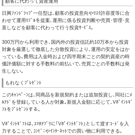
顧客に代わって資産運用
日興ﾌｧﾝﾄﾞﾗｯﾌﾟ一任型は､顧客の投資意向やﾘｽｸ許容度等に合
わせて運用ﾓﾃﾞﾙを提案､運用に係る投資判断や売買･管理･見
直しなどを顧客に代わって行う投資ｻｰﾋﾞｽ｡
300万円から利用でき､国内外の投資信託約10万本から投資
対象を厳選して徹底した分散投資により､運用の安定をはか
っている｡費用は入金時および四半期末ごとの契約資産の時
価評価額に対する手数料の前払いで､売買ごとの手数料は発
生しない｡
もれなくﾌﾟﾚｾﾞﾝﾄ
このｷｬﾝﾍﾟｰﾝは､同商品を新規契約または追加投資し､同社にﾒ
ﾙｱﾄﾞを登録している人が対象｡新規入金額に応じて､Vﾎﾟｲﾝﾄｷﾞ
ﾌﾄをﾌﾟﾚｾﾞﾝﾄする｡
Vﾎﾟｲﾝﾄｷﾞﾌﾄは､ｽﾏﾎｱﾌﾟﾘに｢Vﾎﾟｲﾝﾄｷﾞﾌﾄ｣として渡すｺｰﾄﾞを入
力することで､ｺﾝﾋﾞﾆやｲﾝﾀｰﾈｯﾄでの買い物に利用できる｡