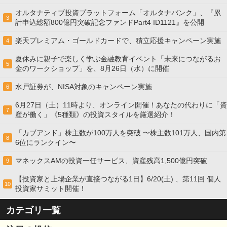
オルタナティブ投資プラットフォーム「オルタナバンク」、『累
3
計申込総額800億円突破記念ファンドPart4 ID1121』を公開
楽天プレミアム・ゴールドカードで、積立応援キャンペーン実施
4
夏休みに親子で楽しく学ぶ金融教育イベント「未来につながるお
5
金のワークショップ」を、8月26日（水）に開催
水戸証券が、NISA対象のキャンペーン実施
6
6月27日（土）11時より、オンライン開催！あなたの代わりに「資
7
産が働く」《5種類》の投資スタイルを厳選紹介！
「カブアンド」株主数が100万人を突破 〜株主数101万人、国内第
8
6位にランクイン〜
マネックスAMの投資一任サービス、資産残高1,500億円突破
9
【投資家と上場企業が直接つながる1日】6/20(土) 、第11回 個人
10
投資家サミット開催！
カテゴリ一覧