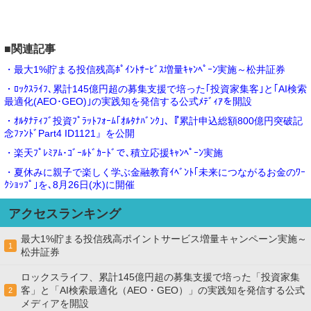
■関連記事
・最大1%貯まる投信残高ﾎﾟｲﾝﾄｻｰﾋﾞｽ増量ｷｬﾝﾍﾟｰﾝ実施～松井証券
・ﾛｯｸｽﾗｲﾌ､累計145億円超の募集支援で培った｢投資家集客｣と｢AI検索
最適化(AEO･GEO)｣の実践知を発信する公式ﾒﾃﾞｨｱを開設
・ｵﾙﾀﾅﾃｨﾌﾞ投資ﾌﾟﾗｯﾄﾌｫｰﾑ｢ｵﾙﾀﾅﾊﾞﾝｸ｣､『累計申込総額800億円突破記
念ﾌｧﾝﾄﾞPart4 ID1121』を公開
・楽天ﾌﾟﾚﾐｱﾑ･ｺﾞｰﾙﾄﾞｶｰﾄﾞで､積立応援ｷｬﾝﾍﾟｰﾝ実施
・夏休みに親子で楽しく学ぶ金融教育ｲﾍﾞﾝﾄ｢未来につながるお金のﾜｰ
ｸｼｮｯﾌﾟ｣を､8月26日(水)に開催
アクセスランキング
最大1%貯まる投信残高ポイントサービス増量キャンペーン実施～
1
松井証券
ロックスライフ、累計145億円超の募集支援で培った「投資家集
客」と「AI検索最適化（AEO・GEO）」の実践知を発信する公式
2
メディアを開設