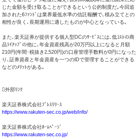
じた金額を受け取ることができるという公的制度だ｡今回追
加された6ﾌｧﾝﾄﾞは業界最低水準の信託報酬で､積み立てとの
相性が良く､長期運用に適したものが中心となっている｡
また､楽天証券が提供する個人型DCのｻｰﾋﾞｽには､低ｺｽﾄの商
品ﾗｲｱｯﾌﾟの他に､年金資産残高が20万円以上になると月額
210円(年間･税抜き2,520円)の口座管理手数料が0円になった
り､証券資産と年金資産を一つのIDで管理することができる
などのﾒﾘｯﾄがある｡
外部ﾘﾝｸ
楽天証券株式会社ﾌﾟﾚｽﾘﾘｰｽ
https://www.rakuten-sec.co.jp/web/info/
楽天証券株式会社ﾎｰﾑﾍﾟｰｼﾞ
https://www.rakuten-sec.co.jp/