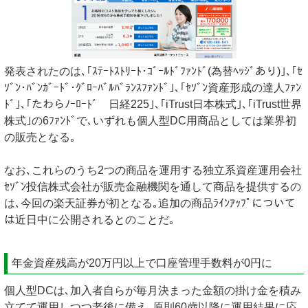
発表されたのは､｢ｽﾃｰﾄｽﾄﾘｰﾄ･ｺﾞｰﾙﾄﾞﾌｧﾝﾄﾞ(為替ﾍｯｼﾞあり)｣､｢ｾ
ｿﾞﾝ･ﾊﾞﾝｶﾞｰﾄﾞ･ｸﾞﾛｰﾊﾞﾙﾊﾞﾗﾝｽﾌｧﾝﾄﾞ｣､｢ｾｿﾞﾝ資産形成の達人ﾌｧﾝ
ﾄﾞ｣､｢たわらﾉｰﾛｰﾄﾞ 日経225｣､｢iTrust日本株式｣､｢iTrust世界
株式｣の6ﾌｧﾝﾄﾞで､いずれも個人型DC用商品としては業界初
の販売となる｡
なお､これらのうち2つの商品を運用する独立系資産運用会社
ｾｿﾞﾝ投信株式会社が販売金融機関を通して商品を提供するの
は､今回の楽天証券が初となる｡追加の商品ﾗｲﾝｱｯﾌﾟについて
は近日中に公開されるとのことだ｡
年金資産残高が20万円以上で口座管理手数料が0円に
個人型DCは､加入者自らが毎月決まった金額の掛け金を積み
立てて運用しつつ老後に備え､原則60歳以降に運用結果に応