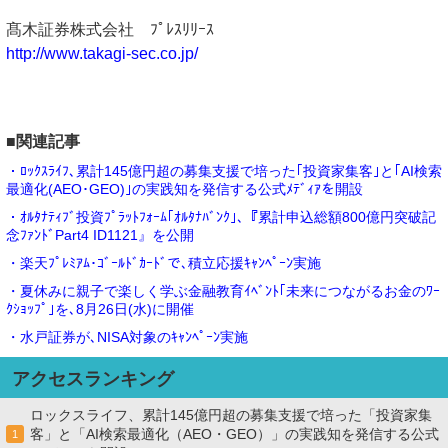
髙木証券株式会社 ﾌﾟﾚｽﾘﾘｰｽ
http://www.takagi-sec.co.jp/
■関連記事
・ﾛｯｸｽﾗｲﾌ､累計145億円超の募集支援で培った｢投資家集客｣と｢AI検索
最適化(AEO･GEO)｣の実践知を発信する公式ﾒﾃﾞｨｱを開設
・ｵﾙﾀﾅﾃｨﾌﾞ投資ﾌﾟﾗｯﾄﾌｫｰﾑ｢ｵﾙﾀﾅﾊﾞﾝｸ｣､『累計申込総額800億円突破記
念ﾌｧﾝﾄﾞPart4 ID1121』を公開
・楽天ﾌﾟﾚﾐｱﾑ･ｺﾞｰﾙﾄﾞｶｰﾄﾞで､積立応援ｷｬﾝﾍﾟｰﾝ実施
・夏休みに親子で楽しく学ぶ金融教育ｲﾍﾞﾝﾄ｢未来につながるお金のﾜｰ
ｸｼｮｯﾌﾟ｣を､8月26日(水)に開催
・水戸証券が､NISA対象のｷｬﾝﾍﾟｰﾝ実施
アクセスランキング
ロックスライフ、累計145億円超の募集支援で培った「投資家集
客」と「AI検索最適化（AEO・GEO）」の実践知を発信する公式
1