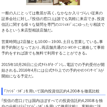
一般の人にとっては敷居が高く､なかなか入りづらい従来の
証券会社に対し､｢投信の窓口｣は誰でも気軽に来店でき､投資
信託に関する様々な疑問を専門のｺﾝｼｪﾙｼﾞｭにゆったり相談で
きるという来店型相談店舗だ｡
営業時間は2店舗とも10:00～19:00､土日も営業している｡事
前予約制となっており､両店舗共通のｺｰﾙｾﾝﾀｰに連絡して事前
予約をすれば誰でも無料で利用することができる｡
2015年10月26日に公式ｻｲﾄがｵｰﾌﾟﾝし､電話での予約受付が開
始される｡2016年4月には公式ｻｲﾄ上での予約やｵﾝﾗｲﾝｻｰﾋﾞｽが
開始になる予定だ｡
｢ﾌｧﾝﾄﾞ･ﾗﾎﾞ｣を用いて国内投資信託約4,200本を徹底比較
｢投信の窓口｣では国内ほぼすべての投資信託約4,200本を独
自の分析ｼｽﾃﾑ｢ﾌｧﾝﾄﾞ･ﾗﾎﾞ｣を用いて徹底比較し､客観的に評