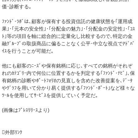
価･診断する｡
ﾌｧﾝﾄﾞ･ﾗﾎﾞは､顧客が保有する投資信託の健康状態を｢運用成
果｣･｢元本の安全性｣･｢分配金の魅力｣･｢分配金の安定性｣･｢ｺｽ
ﾄ｣等の項目を軸に総合的に定量化し比較するので､特定の金
融ｸﾞﾙｰﾌﾟの取扱商品に偏ることなく公平･中立な視点でｱﾄﾞﾊﾞ
ｲｽを行うことが可能だ｡
他にも顧客のﾆｰｽﾞや保有銘柄に応じ､すべての銘柄がそれぞ
れのｶﾃｺﾞﾘｰ内で何位に位置するかを判定する｢ﾌｧﾝﾄﾞ･ﾅﾋﾞ｣､保
有銘柄の診断やﾎﾟｰﾄﾌｫﾘｵの見直しを含めた改善提案を､ﾃﾞｰﾀ
やｸﾞﾗﾌを用いて分かり易く提供する｢ﾌｧﾝﾄﾞ･ﾎﾟｰﾄ｣など様々な
ﾂｰﾙを使用してｻｰﾋﾞｽを提供していく予定だ｡
(画像はﾌﾟﾚｽﾘﾘｰｽより)
外部ﾘﾝｸ