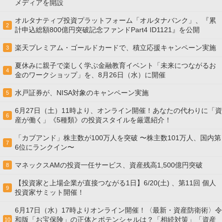
メディアを開設
オルタナティブ投資プラットフォーム「オルタナバンク」、『累
2
計申込総額800億円突破記念ファンドPart4 ID1121』を公開
楽天プレミアム・ゴールドカードで、積立応援キャンペーン実施
3
夏休みに親子で楽しく学ぶ金融教育イベント「未来につながるお
4
金のワークショップ」を、8月26日（水）に開催
水戸証券が、NISA対象のキャンペーン実施
5
6月27日（土）11時より、オンライン開催！あなたの代わりに「資
6
産が働く」《5種類》の投資スタイルを厳選紹介！
「カブアンド」株主数が100万人を突破 〜株主数101万人、国内第
7
6位にランクイン〜
マネックスAMの投資一任サービス、資産残高1,500億円突破
8
【投資家と上場企業が直接つながる1日】6/20(土) 、第11回 個人
9
投資家サミット開催！
6月17日（水）17時よりオンライン開催！〈最新・資産防衛術〉令
和版「お宝保険」の正体とポテンシャルは？「相続対策」「資産
10