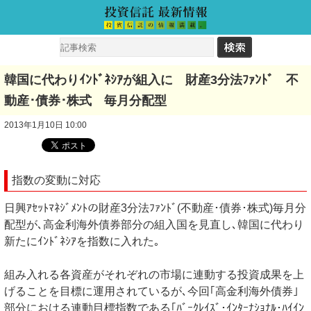
韓国に代わりｲﾝﾄﾞﾈｼｱが組入に 財産3分法ﾌｧﾝﾄﾞ 不
動産･債券･株式 毎月分配型
2013年1月10日 10:00
指数の変動に対応
日興ｱｾｯﾄﾏﾈｼﾞﾒﾝﾄの財産3分法ﾌｧﾝﾄﾞ(不動産･債券･株式)毎月分
配型が､高金利海外債券部分の組入国を見直し､韓国に代わり
新たにｲﾝﾄﾞﾈｼｱを指数に入れた｡
組み入れる各資産がそれぞれの市場に連動する投資成果を上
げることを目標に運用されているが､今回｢高金利海外債券｣
部分における連動目標指数である｢ﾊﾞｰｸﾚｲｽﾞ･ｲﾝﾀｰﾅｼｮﾅﾙ･ﾊｲｲﾝ