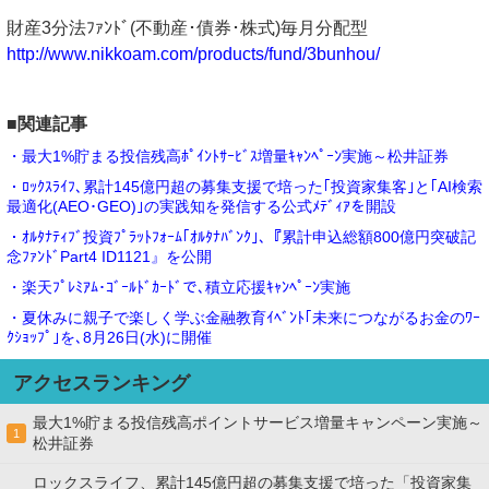
財産3分法ﾌｧﾝﾄﾞ(不動産･債券･株式)毎月分配型
http://www.nikkoam.com/products/fund/3bunhou/
■関連記事
・最大1%貯まる投信残高ﾎﾟｲﾝﾄｻｰﾋﾞｽ増量ｷｬﾝﾍﾟｰﾝ実施～松井証券
・ﾛｯｸｽﾗｲﾌ､累計145億円超の募集支援で培った｢投資家集客｣と｢AI検索
最適化(AEO･GEO)｣の実践知を発信する公式ﾒﾃﾞｨｱを開設
・ｵﾙﾀﾅﾃｨﾌﾞ投資ﾌﾟﾗｯﾄﾌｫｰﾑ｢ｵﾙﾀﾅﾊﾞﾝｸ｣､『累計申込総額800億円突破記
念ﾌｧﾝﾄﾞPart4 ID1121』を公開
・楽天ﾌﾟﾚﾐｱﾑ･ｺﾞｰﾙﾄﾞｶｰﾄﾞで､積立応援ｷｬﾝﾍﾟｰﾝ実施
・夏休みに親子で楽しく学ぶ金融教育ｲﾍﾞﾝﾄ｢未来につながるお金のﾜｰ
ｸｼｮｯﾌﾟ｣を､8月26日(水)に開催
アクセスランキング
最大1%貯まる投信残高ポイントサービス増量キャンペーン実施～
1
松井証券
ロックスライフ、累計145億円超の募集支援で培った「投資家集