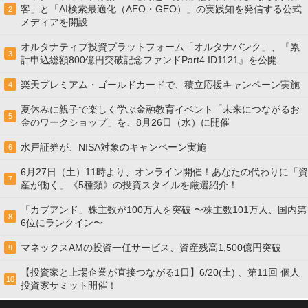
客」と「AI検索最適化（AEO・GEO）」の実践知を発信する公式
2
メディアを開設
オルタナティブ投資プラットフォーム「オルタナバンク」、『累
3
計申込総額800億円突破記念ファンドPart4 ID1121』を公開
楽天プレミアム・ゴールドカードで、積立応援キャンペーン実施
4
夏休みに親子で楽しく学ぶ金融教育イベント「未来につながるお
5
金のワークショップ」を、8月26日（水）に開催
水戸証券が、NISA対象のキャンペーン実施
6
6月27日（土）11時より、オンライン開催！あなたの代わりに「資
7
産が働く」《5種類》の投資スタイルを厳選紹介！
「カブアンド」株主数が100万人を突破 〜株主数101万人、国内第
8
6位にランクイン〜
マネックスAMの投資一任サービス、資産残高1,500億円突破
9
【投資家と上場企業が直接つながる1日】6/20(土) 、第11回 個人
10
投資家サミット開催！