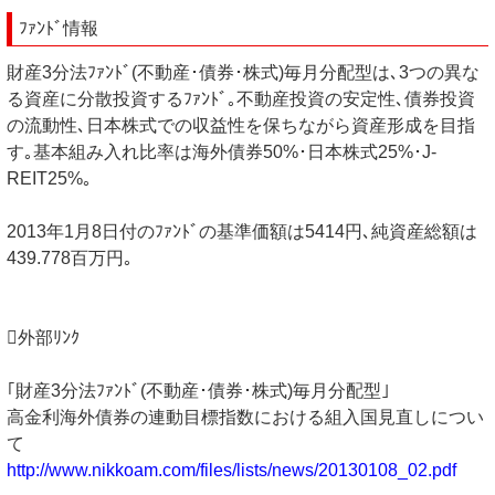
ﾌｧﾝﾄﾞ情報
財産3分法ﾌｧﾝﾄﾞ(不動産･債券･株式)毎月分配型は､3つの異な
る資産に分散投資するﾌｧﾝﾄﾞ｡不動産投資の安定性､債券投資
の流動性､日本株式での収益性を保ちながら資産形成を目指
す｡基本組み入れ比率は海外債券50%･日本株式25%･J-
REIT25%｡
2013年1月8日付のﾌｧﾝﾄﾞの基準価額は5414円､純資産総額は
439.778百万円｡
外部ﾘﾝｸ
｢財産3分法ﾌｧﾝﾄﾞ(不動産･債券･株式)毎月分配型｣
高金利海外債券の連動目標指数における組入国見直しについ
て
http://www.nikkoam.com/files/lists/news/20130108_02.pdf