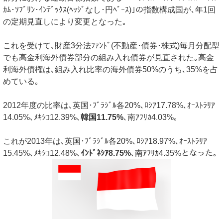
ｶﾑ･ｿﾌﾞﾘﾝ･ｲﾝﾃﾞｯｸｽ(ﾍｯｼﾞなし･円ﾍﾞｰｽ)｣の指数構成国が､年1回
の定期見直しにより変更となった｡
これを受けて､財産3分法ﾌｧﾝﾄﾞ(不動産･債券･株式)毎月分配型
でも高金利海外債券部分の組み入れ債券が見直された｡高金
利海外債権は､組み入れ比率の海外債券50%のうち､35%を占
めている｡
2012年度の比率は､英国･ﾌﾞﾗｼﾞﾙ各20%､ﾛｼｱ17.78%､ｵｰｽﾄﾗﾘｱ
14.05%､ﾒｷｼｺ12.39%､
韓国11.75%
､南ｱﾌﾘｶ4.03%｡
これが2013年は､英国･ﾌﾞﾗｼﾞﾙ各20%､ﾛｼｱ18.97%､ｵｰｽﾄﾗﾘｱ
15.45%､ﾒｷｼｺ12.48%､
ｲﾝﾄﾞﾈｼｱ8.75%
､南ｱﾌﾘｶ4.35%となった｡