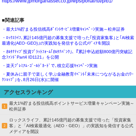
https://www.jpmorganasset.co.jp/wps/portal/!ut/p/b1/
■関連記事
・最大1%貯まる投信残高ﾎﾟｲﾝﾄｻｰﾋﾞｽ増量ｷｬﾝﾍﾟｰﾝ実施～松井証券
・ﾛｯｸｽﾗｲﾌ､累計145億円超の募集支援で培った｢投資家集客｣と｢AI検索
最適化(AEO･GEO)｣の実践知を発信する公式ﾒﾃﾞｨｱを開設
・ｵﾙﾀﾅﾃｨﾌﾞ投資ﾌﾟﾗｯﾄﾌｫｰﾑ｢ｵﾙﾀﾅﾊﾞﾝｸ｣､『累計申込総額800億円突破記
念ﾌｧﾝﾄﾞPart4 ID1121』を公開
・楽天ﾌﾟﾚﾐｱﾑ･ｺﾞｰﾙﾄﾞｶｰﾄﾞで､積立応援ｷｬﾝﾍﾟｰﾝ実施
・夏休みに親子で楽しく学ぶ金融教育ｲﾍﾞﾝﾄ｢未来につながるお金のﾜｰ
ｸｼｮｯﾌﾟ｣を､8月26日(水)に開催
アクセスランキング
最大1%貯まる投信残高ポイントサービス増量キャンペーン実施～
1
松井証券
ロックスライフ、累計145億円超の募集支援で培った「投資家集
客」と「AI検索最適化（AEO・GEO）」の実践知を発信する公式
2
メディアを開設