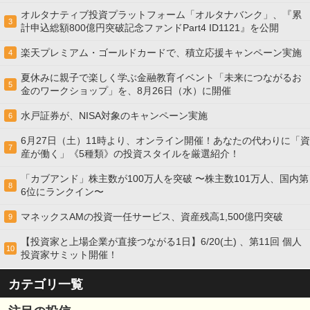
オルタナティブ投資プラットフォーム「オルタナバンク」、『累
3
計申込総額800億円突破記念ファンドPart4 ID1121』を公開
楽天プレミアム・ゴールドカードで、積立応援キャンペーン実施
4
夏休みに親子で楽しく学ぶ金融教育イベント「未来につながるお
5
金のワークショップ」を、8月26日（水）に開催
水戸証券が、NISA対象のキャンペーン実施
6
6月27日（土）11時より、オンライン開催！あなたの代わりに「資
7
産が働く」《5種類》の投資スタイルを厳選紹介！
「カブアンド」株主数が100万人を突破 〜株主数101万人、国内第
8
6位にランクイン〜
マネックスAMの投資一任サービス、資産残高1,500億円突破
9
【投資家と上場企業が直接つながる1日】6/20(土) 、第11回 個人
10
投資家サミット開催！
カテゴリ一覧