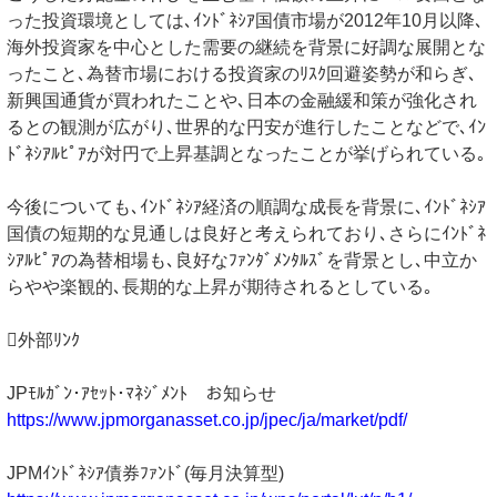
った投資環境としては､ｲﾝﾄﾞﾈｼｱ国債市場が2012年10月以降､
海外投資家を中心とした需要の継続を背景に好調な展開とな
ったこと､為替市場における投資家のﾘｽｸ回避姿勢が和らぎ､
新興国通貨が買われたことや､日本の金融緩和策が強化され
るとの観測が広がり､世界的な円安が進行したことなどで､ｲﾝ
ﾄﾞﾈｼｱﾙﾋﾟｱが対円で上昇基調となったことが挙げられている｡
今後についても､ｲﾝﾄﾞﾈｼｱ経済の順調な成長を背景に､ｲﾝﾄﾞﾈｼｱ
国債の短期的な見通しは良好と考えられており､さらにｲﾝﾄﾞﾈ
ｼｱﾙﾋﾟｱの為替相場も､良好なﾌｧﾝﾀﾞﾒﾝﾀﾙｽﾞを背景とし､中立か
らやや楽観的､長期的な上昇が期待されるとしている｡
外部ﾘﾝｸ
JPﾓﾙｶﾞﾝ･ｱｾｯﾄ･ﾏﾈｼﾞﾒﾝﾄ お知らせ
https://www.jpmorganasset.co.jp/jpec/ja/market/pdf/
JPMｲﾝﾄﾞﾈｼｱ債券ﾌｧﾝﾄﾞ(毎月決算型)