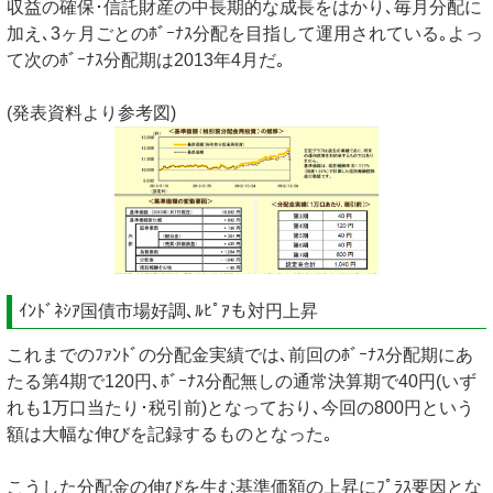
収益の確保･信託財産の中長期的な成長をはかり､毎月分配に
加え､3ヶ月ごとのﾎﾞｰﾅｽ分配を目指して運用されている｡よっ
て次のﾎﾞｰﾅｽ分配期は2013年4月だ｡
(発表資料より参考図)
ｲﾝﾄﾞﾈｼｱ国債市場好調､ﾙﾋﾟｱも対円上昇
これまでのﾌｧﾝﾄﾞの分配金実績では､前回のﾎﾞｰﾅｽ分配期にあ
たる第4期で120円､ﾎﾞｰﾅｽ分配無しの通常決算期で40円(いず
れも1万口当たり･税引前)となっており､今回の800円という
額は大幅な伸びを記録するものとなった｡
こうした分配金の伸びを生む基準価額の上昇にﾌﾟﾗｽ要因とな