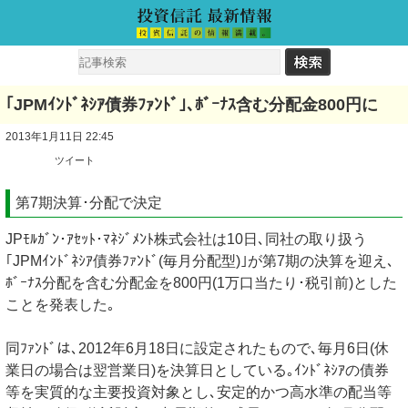
｢JPMｲﾝﾄﾞﾈｼｱ債券ﾌｧﾝﾄﾞ｣､ﾎﾞｰﾅｽ含む分配金800円に
2013年1月11日 22:45
ツイート
第7期決算･分配で決定
JPﾓﾙｶﾞﾝ･ｱｾｯﾄ･ﾏﾈｼﾞﾒﾝﾄ株式会社は10日､同社の取り扱う
｢JPMｲﾝﾄﾞﾈｼｱ債券ﾌｧﾝﾄﾞ(毎月分配型)｣が第7期の決算を迎え､
ﾎﾞｰﾅｽ分配を含む分配金を800円(1万口当たり･税引前)とした
ことを発表した｡
同ﾌｧﾝﾄﾞは､2012年6月18日に設定されたもので､毎月6日(休
業日の場合は翌営業日)を決算日としている｡ｲﾝﾄﾞﾈｼｱの債券
等を実質的な主要投資対象とし､安定的かつ高水準の配当等