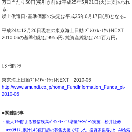
万口当たり50円(税引き前)は平成25年5月21日(火)に支払われ
る｡
繰上償還日･基準価額の決定は平成25年6月17日(月)となる｡
平成24年12月26日現在の東京海上日動 ﾌﾟﾚﾐｱﾑ･ﾁｹｯﾄNEXT
2010-06の基準価額は9955円､純資産総額は741百万円｡
外部ﾘﾝｸ
東京海上日動ﾌﾟﾚﾐｱﾑ･ﾁｹｯﾄNEXT 2010-06
http://www.amundi.co.jp/home_FundInformation_Funds_pt-
2010-06
■関連記事
・最大1%貯まる投信残高ﾎﾟｲﾝﾄｻｰﾋﾞｽ増量ｷｬﾝﾍﾟｰﾝ実施～松井証券
・ﾛｯｸｽﾗｲﾌ､累計145億円超の募集支援で培った｢投資家集客｣と｢AI検索