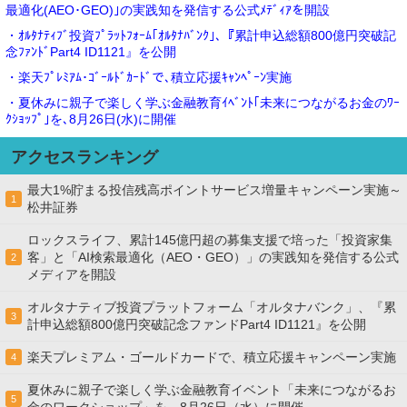
最適化(AEO･GEO)｣の実践知を発信する公式ﾒﾃﾞｨｱを開設
・ｵﾙﾀﾅﾃｨﾌﾞ投資ﾌﾟﾗｯﾄﾌｫｰﾑ｢ｵﾙﾀﾅﾊﾞﾝｸ｣､『累計申込総額800億円突破記
念ﾌｧﾝﾄﾞPart4 ID1121』を公開
・楽天ﾌﾟﾚﾐｱﾑ･ｺﾞｰﾙﾄﾞｶｰﾄﾞで､積立応援ｷｬﾝﾍﾟｰﾝ実施
・夏休みに親子で楽しく学ぶ金融教育ｲﾍﾞﾝﾄ｢未来につながるお金のﾜｰ
ｸｼｮｯﾌﾟ｣を､8月26日(水)に開催
アクセスランキング
最大1%貯まる投信残高ポイントサービス増量キャンペーン実施～
1
松井証券
ロックスライフ、累計145億円超の募集支援で培った「投資家集
客」と「AI検索最適化（AEO・GEO）」の実践知を発信する公式
2
メディアを開設
オルタナティブ投資プラットフォーム「オルタナバンク」、『累
3
計申込総額800億円突破記念ファンドPart4 ID1121』を公開
楽天プレミアム・ゴールドカードで、積立応援キャンペーン実施
4
夏休みに親子で楽しく学ぶ金融教育イベント「未来につながるお
5
金のワークショップ」を、8月26日（水）に開催