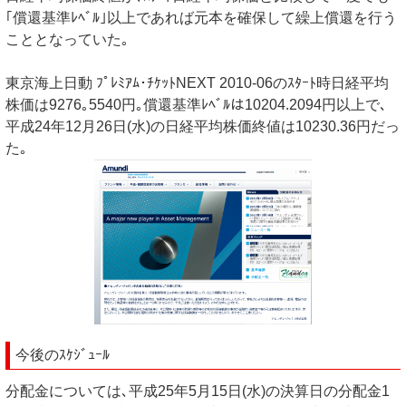
｢償還基準ﾚﾍﾞﾙ｣以上であれば元本を確保して繰上償還を行う
こととなっていた｡
東京海上日動 ﾌﾟﾚﾐｱﾑ･ﾁｹｯﾄNEXT 2010-06のｽﾀｰﾄ時日経平均
株価は9276｡5540円｡償還基準ﾚﾍﾞﾙは10204.2094円以上で､
平成24年12月26日(水)の日経平均株価終値は10230.36円だっ
た｡
今後のｽｹｼﾞｭｰﾙ
分配金については､平成25年5月15日(水)の決算日の分配金1