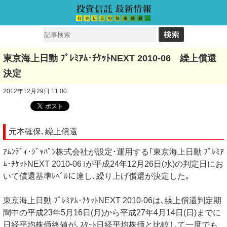
東京海上日動 ﾌﾟﾚﾐｱﾑ･ﾁｹｯﾄNEXT 2010-06 繰上償還
決定
2012年12月29日 11:00
元本確保､繰上償還
ｱﾑﾝﾃﾞｨ･ｼﾞｬﾊﾟﾝ株式会社が設定･運用する｢東京海上日動 ﾌﾟﾚﾐｱ
ﾑ･ﾁｹｯﾄNEXT 2010-06｣が平成24年12月26日(水)の判定日にお
いて償還基準ﾚﾍﾞﾙに達し､繰り上げ償還が決定した｡
東京海上日動 ﾌﾟﾚﾐｱﾑ･ﾁｹｯﾄNEXT 2010-06は､繰上償還判定期
間中の平成23年5月16日(月)から平成27年4月14日(日)までに
日経平均株価終値が､ｽﾀｰﾄ日経平均株価と比較して一度でも