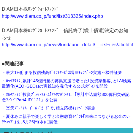
DIAM日本株ﾛﾝｸﾞｼｮｰﾄﾌｧﾝﾄﾞ
http://www.diam.co.jp/fund/list/313325/index.php
DIAM日本株ﾛﾝｸﾞｼｮｰﾄﾌｧﾝﾄﾞ 信託終了(繰上償還)決定のお知
らせ
http://www.diam.co.jp/news/fund/fund_detail/__icsFiles/afieldfil
■関連記事
・最大1%貯まる投信残高ﾎﾟｲﾝﾄｻｰﾋﾞｽ増量ｷｬﾝﾍﾟｰﾝ実施～松井証券
・ﾛｯｸｽﾗｲﾌ､累計145億円超の募集支援で培った｢投資家集客｣と｢AI検索
最適化(AEO･GEO)｣の実践知を発信する公式ﾒﾃﾞｨｱを開設
・ｵﾙﾀﾅﾃｨﾌﾞ投資ﾌﾟﾗｯﾄﾌｫｰﾑ｢ｵﾙﾀﾅﾊﾞﾝｸ｣､『累計申込総額800億円突破記
念ﾌｧﾝﾄﾞPart4 ID1121』を公開
・楽天ﾌﾟﾚﾐｱﾑ･ｺﾞｰﾙﾄﾞｶｰﾄﾞで､積立応援ｷｬﾝﾍﾟｰﾝ実施
・夏休みに親子で楽しく学ぶ金融教育ｲﾍﾞﾝﾄ｢未来につながるお金のﾜｰ
ｸｼｮｯﾌﾟ｣を､8月26日(水)に開催