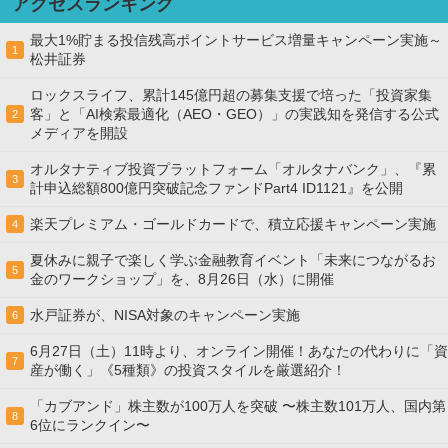
アクセスランキング
最大1%貯まる投信残高ポイントサービス増量キャンペーン実施～
1
松井証券
ロックスライフ、累計145億円超の募集支援で培った「投資家集
客」と「AI検索最適化（AEO・GEO）」の実践知を発信する公式
2
メディアを開設
オルタナティブ投資プラットフォーム「オルタナバンク」、『累
3
計申込総額800億円突破記念ファンドPart4 ID1121』を公開
楽天プレミアム・ゴールドカードで、積立応援キャンペーン実施
4
夏休みに親子で楽しく学ぶ金融教育イベント「未来につながるお
5
金のワークショップ」を、8月26日（水）に開催
水戸証券が、NISA対象のキャンペーン実施
6
6月27日（土）11時より、オンライン開催！あなたの代わりに「資
7
産が働く」《5種類》の投資スタイルを厳選紹介！
「カブアンド」株主数が100万人を突破 〜株主数101万人、国内第
8
6位にランクイン〜