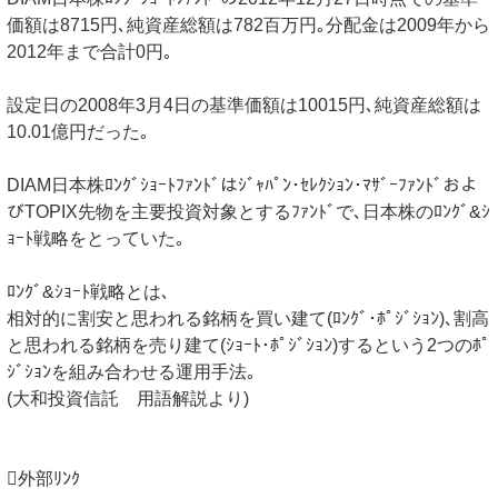
価額は8715円､純資産総額は782百万円｡分配金は2009年から
2012年まで合計0円｡
設定日の2008年3月4日の基準価額は10015円､純資産総額は
10.01億円だった｡
DIAM日本株ﾛﾝｸﾞｼｮｰﾄﾌｧﾝﾄﾞはｼﾞｬﾊﾟﾝ･ｾﾚｸｼｮﾝ･ﾏｻﾞｰﾌｧﾝﾄﾞおよ
びTOPIX先物を主要投資対象とするﾌｧﾝﾄﾞで､日本株のﾛﾝｸﾞ&ｼ
ｮｰﾄ戦略をとっていた｡
ﾛﾝｸﾞ&ｼｮｰﾄ戦略とは､
相対的に割安と思われる銘柄を買い建て(ﾛﾝｸﾞ･ﾎﾟｼﾞｼｮﾝ)､割高
と思われる銘柄を売り建て(ｼｮｰﾄ･ﾎﾟｼﾞｼｮﾝ)するという2つのﾎﾟ
ｼﾞｼｮﾝを組み合わせる運用手法｡
(大和投資信託 用語解説より)
外部ﾘﾝｸ