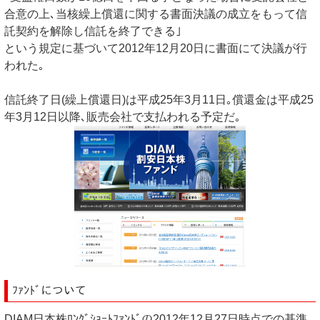
合意の上､当核繰上償還に関する書面決議の成立をもって信
託契約を解除し信託を終了できる｣
という規定に基づいて2012年12月20日に書面にて決議が行
われた｡
信託終了日(繰上償還日)は平成25年3月11日｡償還金は平成25
年3月12日以降､販売会社で支払われる予定だ｡
ﾌｧﾝﾄﾞについて
DIAM日本株ﾛﾝｸﾞｼｮｰﾄﾌｧﾝﾄﾞの2012年12月27日時点での基準