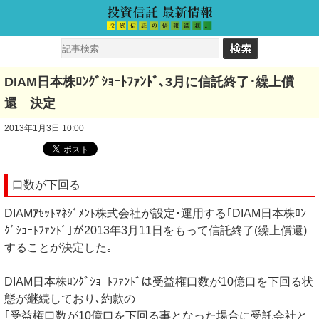
DIAM日本株ﾛﾝｸﾞｼｮｰﾄﾌｧﾝﾄﾞ､3月に信託終了･繰上償
還 決定
2013年1月3日 10:00
口数が下回る
DIAMｱｾｯﾄﾏﾈｼﾞﾒﾝﾄ株式会社が設定･運用する｢DIAM日本株ﾛﾝ
ｸﾞｼｮｰﾄﾌｧﾝﾄﾞ｣が2013年3月11日をもって信託終了(繰上償還)
することが決定した｡
DIAM日本株ﾛﾝｸﾞｼｮｰﾄﾌｧﾝﾄﾞは受益権口数が10億口を下回る状
態が継続しており､約款の
｢受益権口数が10億口を下回る事となった場合に受託会社と