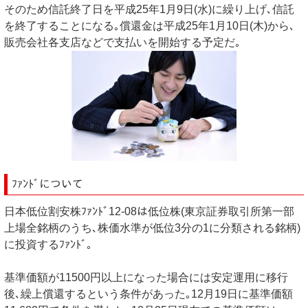
そのため信託終了日を平成25年1月9日(水)に繰り上げ､信託
を終了することになる｡償還金は平成25年1月10日(木)から､
販売会社各支店などで支払いを開始する予定だ｡
ﾌｧﾝﾄﾞについて
日本低位割安株ﾌｧﾝﾄﾞ12-08は低位株(東京証券取引所第一部
上場全銘柄のうち､株価水準が低位3分の1に分類される銘柄)
に投資するﾌｧﾝﾄﾞ｡
基準価額が11500円以上になった場合には安定運用に移行
後､繰上償還するという条件があった｡12月19日に基準価額