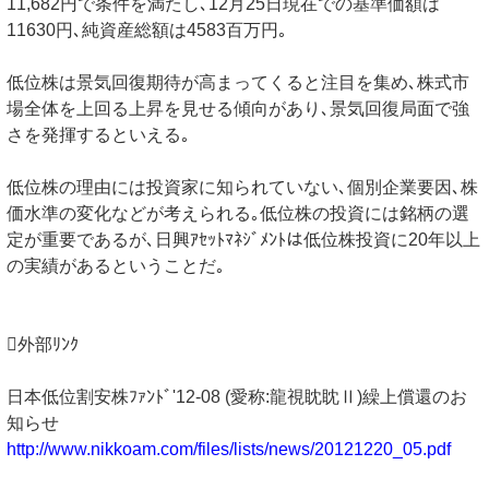
11,682円で条件を満たし､12月25日現在での基準価額は
11630円､純資産総額は4583百万円｡
低位株は景気回復期待が高まってくると注目を集め､株式市
場全体を上回る上昇を見せる傾向があり､景気回復局面で強
さを発揮するといえる｡
低位株の理由には投資家に知られていない､個別企業要因､株
価水準の変化などが考えられる｡低位株の投資には銘柄の選
定が重要であるが､日興ｱｾｯﾄﾏﾈｼﾞﾒﾝﾄは低位株投資に20年以上
の実績があるということだ｡
外部ﾘﾝｸ
日本低位割安株ﾌｧﾝﾄﾞ'12-08 (愛称:龍視眈眈Ⅱ)繰上償還のお
知らせ
http://www.nikkoam.com/files/lists/news/20121220_05.pdf