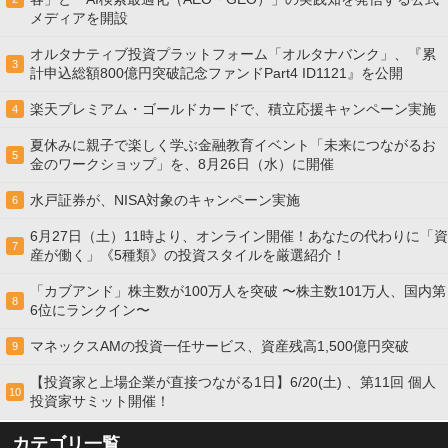
メディアを開設
オルタナティブ投資プラットフォーム「オルタナバンク」、『累
3
計申込総額800億円突破記念ファンドPart4 ID1121』を公開
楽天プレミアム・ゴールドカードで、積立応援キャンペーン実施
4
夏休みに親子で楽しく学ぶ金融教育イベント「未来につながるお
5
金のワークショップ」を、8月26日（水）に開催
水戸証券が、NISA対象のキャンペーン実施
6
6月27日（土）11時より、オンライン開催！あなたの代わりに「資
7
産が働く」《5種類》の投資スタイルを厳選紹介！
「カブアンド」株主数が100万人を突破 〜株主数101万人、国内第
8
6位にランクイン〜
マネックスAMの投資一任サービス、資産残高1,500億円突破
9
【投資家と上場企業が直接つながる1日】6/20(土) 、第11回 個人
10
投資家サミット開催！
カテゴリ一覧