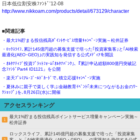
日本低位割安株ﾌｧﾝﾄﾞ’12-08
http://www.nikkoam.com/products/detail/673129/character
■関連記事
・最大1%貯まる投信残高ﾎﾟｲﾝﾄｻｰﾋﾞｽ増量ｷｬﾝﾍﾟｰﾝ実施～松井証券
・ﾛｯｸｽﾗｲﾌ､累計145億円超の募集支援で培った｢投資家集客｣と｢AI検索
最適化(AEO･GEO)｣の実践知を発信する公式ﾒﾃﾞｨｱを開設
・ｵﾙﾀﾅﾃｨﾌﾞ投資ﾌﾟﾗｯﾄﾌｫｰﾑ｢ｵﾙﾀﾅﾊﾞﾝｸ｣､『累計申込総額800億円突破記
念ﾌｧﾝﾄﾞPart4 ID1121』を公開
・楽天ﾌﾟﾚﾐｱﾑ･ｺﾞｰﾙﾄﾞｶｰﾄﾞで､積立応援ｷｬﾝﾍﾟｰﾝ実施
・夏休みに親子で楽しく学ぶ金融教育ｲﾍﾞﾝﾄ｢未来につながるお金のﾜｰ
ｸｼｮｯﾌﾟ｣を､8月26日(水)に開催
アクセスランキング
最大1%貯まる投信残高ポイントサービス増量キャンペーン実施～
1
松井証券
ロックスライフ、累計145億円超の募集支援で培った「投資家集
客」と「AI検索最適化（AEO・GEO）」の実践知を発信する公式
2