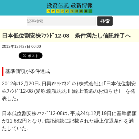
日本低位割安株ﾌｧﾝﾄﾞ12-08 条件満たし信託終了へ
2012年12月27日 00:00
基準価額が条件達成
2012年12月20日､日興ｱｾｯﾄﾏﾈｼﾞﾒﾝﾄ株式会社は｢日本低位割安
株ﾌｧﾝﾄﾞ'12-08 (愛称:龍視眈眈Ⅱ)繰上償還のお知らせ｣ を発
表した｡
日本低位割安株ﾌｧﾝﾄﾞ'12-08は､平成24年12月19日に基準価額
が11,682円となり､信託約款に記載された繰上償還条件を満
たしていた｡