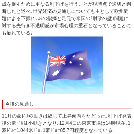
成を促すために更なる利下げを行うことが現時点で適切と判
断したと述べ､世界経済の見通しについても主として欧州問
題による下振れﾘｽｸの指摘と足元で米国の｢財政の壁｣問題に
対する先行き不透明感が市場心理の重石となっていることに
も触れている｡
今後の見通し
11月の豪ﾄﾞﾙの動きは総じて上昇傾向をたどった｡利下げ発表
後の豪ﾄﾞﾙは小動きとなり､12月4日の東京市場は14時現在､1
豪ﾄﾞﾙ=1.044米ﾄﾞﾙ､1豪ﾄﾞﾙ=85.7円程度となっている｡