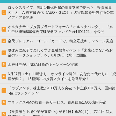
ロックスライフ、累計145億円超の募集支援で培った「投資家集
客」と「AI検索最適化（AEO・GEO）」の実践知を発信する公式
1
メディアを開設
オルタナティブ投資プラットフォーム「オルタナバンク」、『累
2
計申込総額800億円突破記念ファンドPart4 ID1121』を公開
楽天プレミアム・ゴールドカードで、積立応援キャンペーン実施
3
夏休みに親子で楽しく学ぶ金融教育イベント「未来につながるお
4
金のワークショップ」を、8月26日（水）に開催
水戸証券が、NISA対象のキャンペーン実施
5
6月27日（土）11時より、オンライン開催！あなたの代わりに「資
6
産が働く」《5種類》の投資スタイルを厳選紹介！
「カブアンド」株主数が100万人を突破 〜株主数101万人、国内第
7
6位にランクイン〜
マネックスAMの投資一任サービス、資産残高1,500億円突破
8
【投資家と上場企業が直接つながる1日】6/20(土) 、第11回 個人
9