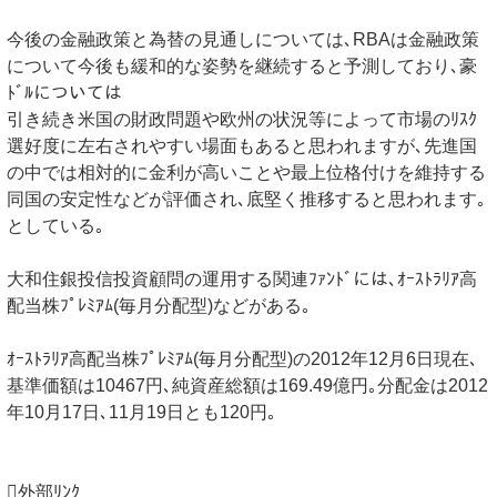
今後の金融政策と為替の見通しについては､RBAは金融政策
について今後も緩和的な姿勢を継続すると予測しており､豪
ﾄﾞﾙについては
引き続き米国の財政問題や欧州の状況等によって市場のﾘｽｸ
選好度に左右されやすい場面もあると思われますが､先進国
の中では相対的に金利が高いことや最上位格付けを維持する
同国の安定性などが評価され､底堅く推移すると思われます｡
としている｡
大和住銀投信投資顧問の運用する関連ﾌｧﾝﾄﾞには､ｵｰｽﾄﾗﾘｱ高
配当株ﾌﾟﾚﾐｱﾑ(毎月分配型)などがある｡
ｵｰｽﾄﾗﾘｱ高配当株ﾌﾟﾚﾐｱﾑ(毎月分配型)の2012年12月6日現在､
基準価額は10467円､純資産総額は169.49億円｡分配金は2012
年10月17日､11月19日とも120円｡
外部ﾘﾝｸ