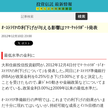
ｵｰｽﾄﾗﾘｱの利下げが与える影響は?ﾏｰｹｯﾄﾘﾎﾟｰﾄ発表
2012年12月10日 23:00
最低水準の金利に
大和住銀投信投資顧問が､2012年12月4日付でﾏｰｹｯﾄﾘﾎﾟｰﾄ｢ｵｰ
ｽﾄﾗﾘｱの利下げについて｣を発表した｡同日にｵｰｽﾄﾗﾘｱ準備銀行
(RBA)が政策金利を0.25%引き下げ3.00%とすると決定した
ことを受けたもので､豪ﾄﾞﾙの動きや金融政策などについてま
とめている｡政策金利3.00%は2009年以来の最低水準だ｡
ｵｰｽﾄﾗﾘｱ準備銀行の声明では､これまでの利下げの効果がいま
だ十分に現れてはいないが､持続可能な成長とｲﾝﾌﾚ目標の達