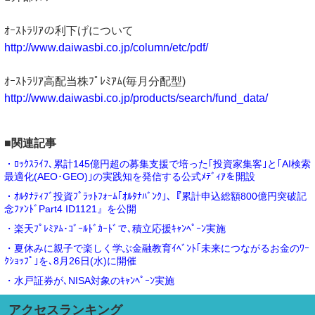
ｵｰｽﾄﾗﾘｱの利下げについて
http://www.daiwasbi.co.jp/column/etc/pdf/
ｵｰｽﾄﾗﾘｱ高配当株ﾌﾟﾚﾐｱﾑ(毎月分配型)
http://www.daiwasbi.co.jp/products/search/fund_data/
■関連記事
・ﾛｯｸｽﾗｲﾌ､累計145億円超の募集支援で培った｢投資家集客｣と｢AI検索
最適化(AEO･GEO)｣の実践知を発信する公式ﾒﾃﾞｨｱを開設
・ｵﾙﾀﾅﾃｨﾌﾞ投資ﾌﾟﾗｯﾄﾌｫｰﾑ｢ｵﾙﾀﾅﾊﾞﾝｸ｣､『累計申込総額800億円突破記
念ﾌｧﾝﾄﾞPart4 ID1121』を公開
・楽天ﾌﾟﾚﾐｱﾑ･ｺﾞｰﾙﾄﾞｶｰﾄﾞで､積立応援ｷｬﾝﾍﾟｰﾝ実施
・夏休みに親子で楽しく学ぶ金融教育ｲﾍﾞﾝﾄ｢未来につながるお金のﾜｰ
ｸｼｮｯﾌﾟ｣を､8月26日(水)に開催
・水戸証券が､NISA対象のｷｬﾝﾍﾟｰﾝ実施
アクセスランキング